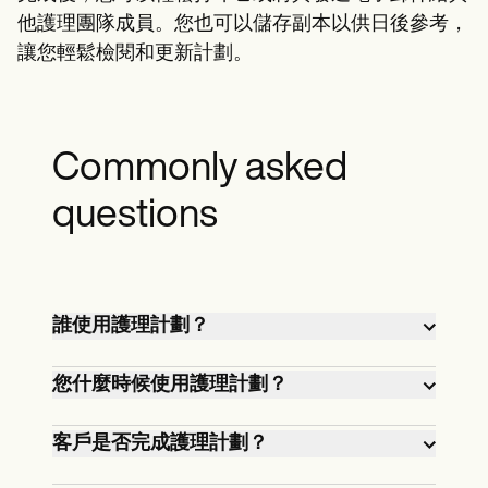
他護理團隊成員。您也可以儲存副本以供日後參考，
讓您輕鬆檢閱和更新計劃。
Commonly asked
questions
誰使用護理計劃？
註冊護理計劃由註冊護士、護士從業人
您什麼時候使用護理計劃？
員和臨床護理人員使用。它作為開發有
組織的患者護理方法的指南，並概述護
當患者已入住醫院或任何其他醫療保健
客戶是否完成護理計劃？
士要遵循的行動計劃。
環境時，一般會使用護理計劃。
不，客戶沒有完成護理計劃。該計劃是