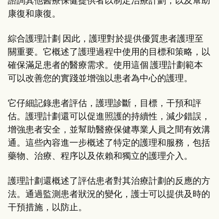
諮詢其他醫療保健提供者以制定治療計劃，以及幫助
Patient Visit Summary Template
Help Center
康復和康復。
Demos
Training Hub
綜合護理計劃
因此，護理對於提供優質患者護理至
Webinars
Switch to Carepatron
關重要。它概述了護理過程中使用的目標和策略，以
Become a Partner
確保滿足患者的醫療需求。使用這個 護理計劃範本
Pricing
可以改善您的實踐並增強以患者為中心的護理。
Why Carepatron?
Login
Get started
它仔細記錄患者評估，護理診斷，目標，干預和評
估。護理計劃還可以促進照護的持續性，減少錯誤，
增強患者安全，並幫助醫療保健專業人員之間有效溝
通。這些內容進一步概述了特定的護理和服務，包括
藥物、治療、程序以及依賴和獨立的護理介入。
護理計劃還概述了評估患者對其治療計劃的反應的方
法。通過監測患者狀況的變化，護士可以提供及時的
干預措施，以防止。