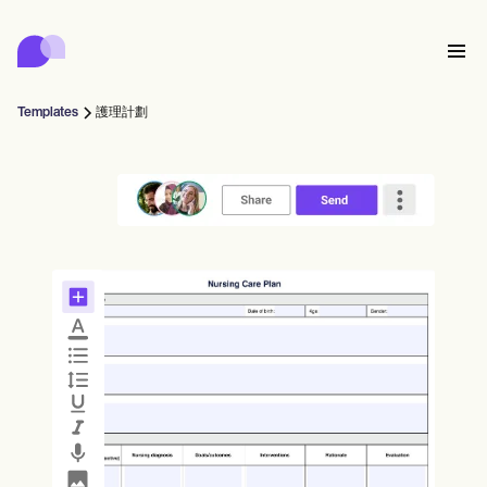
Carepatron
Product
排程
文件
病人入口網站
Templates
護理計劃
健康紀錄
Features
帳單
合規
Who we're for
網上表格
聯繫
提醒
付款
照護
Behavioral
預約排程
遠程醫療
Online booking
臨床注意事項
Medical
完成
Counselors
會面
實務管理
Automatic reminders
Mental health
Allied
Community
Telehealth video
Dentists
治療
單人練習者
訊息
Psychologists
In session notes
Get started for free
Nurse practitioners
診所管理
Wellness
新執業者
Dietitians
ePrescribe
Client messaging
Therapists
NEW
Nurses
團隊
記錄
合規與安全
Nutritionists
Treatment plans
Book a demo
SMS and email
Acupuncturists
輔導員
Physicians
AI Scribe
Occupational therapists
教練
Carepatron AI
Chiropractors
收費
Psychiatrists
登入
言語病理學家
Clinical notes
Physical therapists
Health coaches
Invoicing and payments
查看完整工作流程
整脊師
Social workers