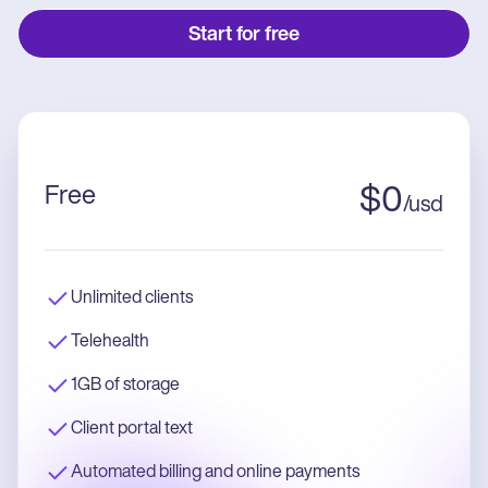
Start for free
Free
$
0
/
usd
Unlimited clients
Telehealth
1GB of storage
Client portal text
Automated billing and online payments