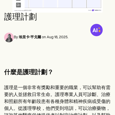
心理健康專業人員
Life coaches
Insurance claims
Speech therapists
社會工作者
Massage therapists
營養師和營養學家
護理計劃
Personal trainers
物理治療師
心理學家
護士
按摩治療師
By
埃里卡·平戈爾
on
Aug 18, 2025
.
職業治療師
Resources
部落格
資源指南
比較
應用程式指南
模板
什麼是護理計劃？
ICD 代碼
Procedure Codes
超級票據模板
護理是一個非常有獎勵和重要的職業，可以幫助有需
肥皂筆記範本
要的人並拯救日常生命。護理專業人員可診斷、治療
治療計劃範本
Informed Consent Form
和照顧所有年齡段患有各種身體和精神疾病或受傷的
Social Work Treatment Plans
個人。從護理學校，他們受到培訓，可以治療藥物，
DAR Note Template