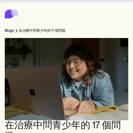
Carepatron
Product
排程
文件
病人入口網站
Blogs
在治療中問青少年的 17 個問題
健康紀錄
Features
帳單
合規
Who we're for
網上表格
聯繫
提醒
付款
照護
Behavioral
預約排程
遠程醫療
Online booking
臨床注意事項
Medical
完成
Counselors
會面
實務管理
Automatic reminders
Mental health
Allied
Community
Telehealth video
Dentists
治療
單人練習者
訊息
Psychologists
In session notes
Get started for free
Nurse practitioners
診所管理
Wellness
新執業者
Dietitians
ePrescribe
Client messaging
Therapists
NEW
Nurses
團隊
記錄
合規與安全
Nutritionists
Treatment plans
Book a demo
SMS and email
Acupuncturists
輔導員
Physicians
AI Scribe
Occupational therapists
教練
Carepatron AI
Chiropractors
收費
Psychiatrists
登入
言語病理學家
Clinical notes
在治療中問青少年的 17 個問
Physical therapists
Health coaches
Invoicing and payments
查看完整工作流程
整脊師
Social workers