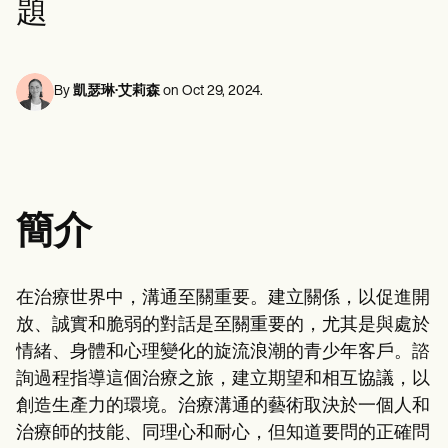
題
心理健康專業人員
Life coaches
Insurance claims
Speech therapists
社會工作者
Massage therapists
營養師和營養學家
Personal trainers
物理治療師
心理學家
By
凱瑟琳·艾莉森
on
Oct 29, 2024
.
護士
按摩治療師
職業治療師
Resources
部落格
資源指南
簡介
比較
應用程式指南
模板
ICD 代碼
在治療世界中，溝通至關重要。建立關係，以促進開
Procedure Codes
放、誠實和脆弱的對話是至關重要的，尤其是與處於
超級票據模板
肥皂筆記範本
情緒、身體和心理變化的旋流浪潮的青少年客戶。諮
治療計劃範本
詢過程指導這個治療之旅，建立期望和相互協議，以
Informed Consent Form
創造生產力的環境。治療溝通的藝術取決於一個人和
Social Work Treatment Plans
DAR Note Template
治療師的技能、同理心和耐心，但知道要問的正確問