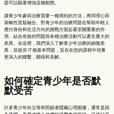
Patient Visit Summary Template
題可以顯著增強這種動態。
Help Center
Demos
Training Hub
讓青少年參與治療需要一種周到的方法，將同理心與
Webinars
策略性質疑融合。對青少年的治療問題在幫助年輕人
Switch to Carepatron
應付身份和生活方向的挑戰方面起著至關重要的作
Become a Partner
Pricing
用。結合有效的問題與各種治療活動可以產生重大的
Why Carepatron?
差異。在這裡，我們深入了解青少年治療的細微差
Login
異，並提供 17 個基本問題，旨在在您的課程中培養
Get started
更深入的聯繫，關係和見解。
如何確定青少年是否默
默受苦
許多青少年向父母和照顧者隱藏心理困擾，通常是因