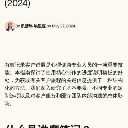
(2024)
心理健康专业人员
Life coaches
Insurance claims
Speech therapists
社会工作者
Massage therapists
营养师和营养师
Personal trainers
物理治疗师
心理学家
By
凯瑟琳·埃里森
on
May 27, 2024
.
护士
按摩治疗师
职业治疗师
Resources
博客
资源指南
有效记录客户进展是心理健康专业人员的一项重要技
对比
应用程序指南
能。本指南探讨了使用精心制作的进度说明模板的好
模板
处，为获取有关客户旅程的关键信息提供了一种结构
ICD 代码
化的方法。我们深入研究了基本要素、不同专业的定
Procedure Codes
超级账单模板
制选项以及对客户服务和医疗团队内部沟通的总体影
SOAP 笔记模板
响。
治疗计划模板
Informed Consent Form
Social Work Treatment Plans
DAR Note Template