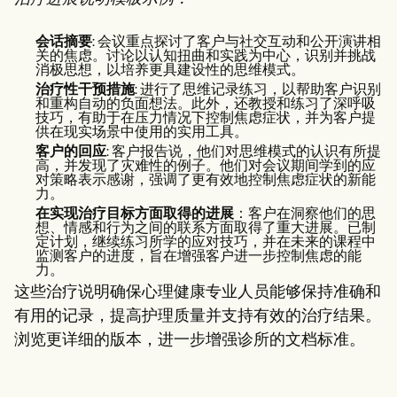
会话摘要
: 会议重点探讨了客户与社交互动和公开演讲相
关的焦虑。讨论以认知扭曲和实践为中心，识别并挑战
消极思想，以培养更具建设性的思维模式。
治疗性干预措施
: 进行了思维记录练习，以帮助客户识别
和重构自动的负面想法。此外，还教授和练习了深呼吸
技巧，有助于在压力情况下控制焦虑症状，并为客户提
供在现实场景中使用的实用工具。
客户的回应
: 客户报告说，他们对思维模式的认识有所提
高，并发现了灾难性的例子。他们对会议期间学到的应
对策略表示感谢，强调了更有效地控制焦虑症状的新能
力。
在实现治疗目标方面取得的进展
：客户在洞察他们的思
想、情感和行为之间的联系方面取得了重大进展。已制
定计划，继续练习所学的应对技巧，并在未来的课程中
监测客户的进度，旨在增强客户进一步控制焦虑的能
力。
这些治疗说明确保心理健康专业人员能够保持准确和
有用的记录，提高护理质量并支持有效的治疗结果。
浏览更详细的版本，进一步增强诊所的文档标准。