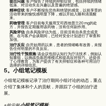
提出问题
: 客户报告了持续的抑郁症状，包括持续的情绪
低落、对活动失去兴趣以及普遍的绝望感。
精神症状
: 客户不断报告悲伤和绝望的感觉，以前享受的
活动带来的愉悦感明显下降，难以开始入睡和清晨醒
来。
药物管理
: 客户目前每天服用艾司西他普兰20 mg的处
方，并报告定期服用该药物，没有任何副作用。
风险评估
: 自杀风险评估为低，目前没有自杀意念或意
图。在与客户会谈期间，已经对安全计划进行了审查和
加强。
治疗反应
: 自开始用药以来，患者的情绪略有改善，未报
告任何明显的不良反应。
治疗性干预措施
: 该会议包括认知行为疗法技术，例如认
知重组，以挑战负面思维模式和提高应对技巧。还提供
了心理教育，为客户提供了有关抑郁症和各种可用治疗
选择的详细信息。
5。小组笔记模板
小组笔记模板记录了治疗期间小组讨论的动态，重点
介绍了集体和个人的贡献，并跟踪了小组的治疗进
展。
小组笔记模板
a 的示例
: