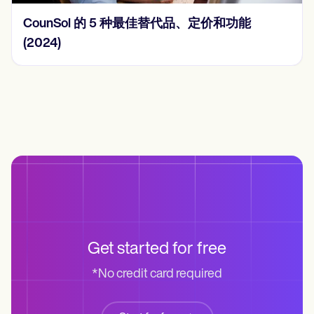
2024 年的 15 个 SOAP 笔记示例
Get started for free
*No credit card required