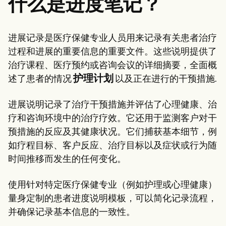
什么是进度笔记？
Patient Visit Summary Template
Help Center
Demos
Training Hub
进展记录是医疗保健专业人员用来记录有关患者治疗
Webinars
Switch to Carepatron
过程和进展的重要信息的重要文件。这些说明提供了
Become a Partner
治疗课程、医疗预约或咨询会议的详细摘要，全面概
Pricing
护理计划
述了患者的情况
以及正在进行的干预措施.
Why Carepatron?
Login
Get started
进展说明记录了治疗干预措施并评估了心理健康、治
疗和咨询环境中的治疗疗效。它还用于监测客户对干
预措施的反应及其健康状况。它们捕获基本细节，例
如疗程目标、客户反应、治疗目标以及症状或行为随
时间推移而发生的任何变化。
使用针对特定医疗保健专业（例如护理或心理健康）
量身定制的患者进度说明模板，可以简化记录流程，
并确保记录基本信息的一致性。