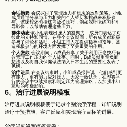
会话摘要
: 会议探讨了管理压力和焦虑的应对策略。小组
成员通过分享与压力相关的个人经历和挑战来积极参
与。该课程还包括练习放松技巧，例如深呼吸练习和引
导影像，以帮助管理这些压力。
群体动态
:该小组表现出强大的凝聚力，成员们表达了对
彼此的支持和同情。在整个会议期间，所有成员都积极
参与了讨论和活动。小组主持人在提供指导和指导、营
造积极参与的环境方面发挥了至关重要的作用。
个人缴款
: 会议期间，A成员分享了关于利用正念技巧有
效管理工作压力的个人故事。同时，B成员就重塑负面
想法以及将自我保健做法纳入日常生活的重要性发表了
见解。
治疗进展
: 在会议结束时，小组成员报告说，他们感到更
有能力，更有能力应对压力。大家一致认为，在即将举
行的会议中继续探索和制定压力管理策略，以加强小组
互动的积极影响。
6。治疗进展说明模板
治疗进展说明模板便于记录个别治疗疗程，详细说明
治疗干预措施、客户反应和实现治疗目标的进展。
治疗进展说明模板示例：