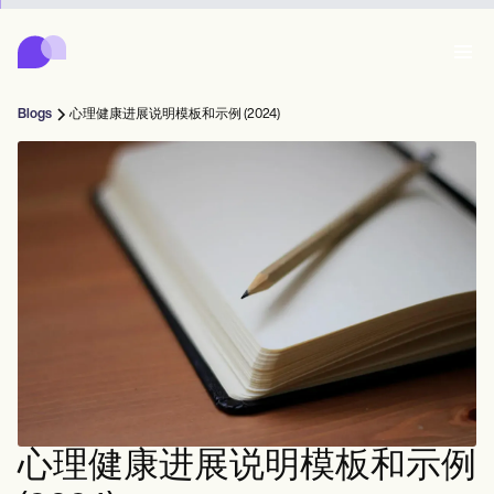
Carepatron
Product
日程安排
文档
患者门户
Blogs
心理健康进展说明模板和示例 (2024)
健康记录
Features
账单
合规性
Who we're for
在线表格
连接
提醒
付款
关怀
Behavioral
日程安排
远程医疗
Online booking
临床笔记
Medical
完成
Counselors
会面
实践管理
Automatic reminders
Mental health
Allied
Community
Telehealth video
Dentists
治疗
个人从业者
消息
Psychologists
In session notes
Get started for free
Nurse practitioners
诊所管理
Wellness
新从业者
Dietitians
ePrescribe
Client messaging
Therapists
NEW
Nurses
球队
记录
合规与安全
Nutritionists
Treatment plans
Book a demo
SMS and email
Acupuncturists
辅导员
Physicians
AI Scribe
Occupational therapists
教练
Carepatron AI
Chiropractors
账单
Psychiatrists
登录
言语病理学家
Clinical notes
心理健康进展说明模板和示例
Physical therapists
Health coaches
Invoicing and payments
查看完整工作流程
脊椎按摩师
Social workers