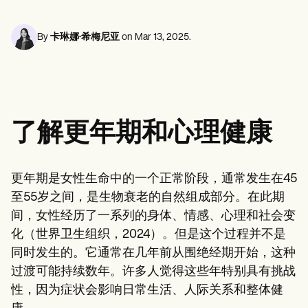
心理健康专业人员
Life coaches
Insurance claims
Speech therapists
社会工作者
Massage therapists
营养师和营养师
By
卡琳娜·希梅尼亚
on
Mar 13, 2025
.
Personal trainers
物理治疗师
心理学家
护士
按摩治疗师
职业治疗师
Resources
了解更年期和心理健康
博客
资源指南
对比
应用程序指南
更年期是女性生命中的一个正常阶段，通常发生在45
模板
至55岁之间，是生物衰老的自然组成部分。在此期
ICD 代码
Procedure Codes
间，女性经历了一系列的身体、情感、心理和社会变
超级账单模板
化（世界卫生组织，2024）。但是这个过程并不是
SOAP 笔记模板
同时发生的。它通常在几年前从围绝经期开始，这种
治疗计划模板
Informed Consent Form
过渡可能持续数年。许多人觉得这些年特别具有挑战
Social Work Treatment Plans
性，因为症状会影响日常生活、人际关系和整体健
DAR Note Template