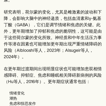
康。
Patient Visit Summary Template
Help Center
Demos
研究表明，荷尔蒙的变化，尤其是雌激素的波动和下
Training Hub
降，会影响大脑中的神经递质，包括血清素和γ-氨基
Webinars
Switch to Carepatron
丁酸（GABA），它们是调节情绪和焦虑的关键。此
Become a Partner
外，更年期增加了抑郁和焦虑的脆弱性，这可能是由
Pricing
于这些荷尔蒙的变化所致。神经质和中年生活压力事
Why Carepatron?
Login
件等潜在因素也可能增加更年期出现严重情绪障碍的
Get started
风险（Alblooshi等人，2023年；Alsugeir等人，
2024年）。
在更年期过渡期间出现明显症状也可能增加患双相情
感障碍、抑郁症、焦虑和睡眠相关障碍新病例的风险
（Hu等人，2016年）。更年期症状通常包括：
情绪变化
潮热
焦虑和惊恐发作