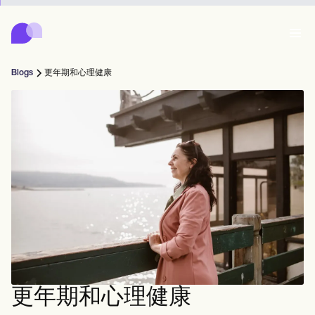
Carepatron
Product
日程安排
文档
患者门户
Blogs
更年期和心理健康
健康记录
Features
账单
合规性
Who we're for
在线表格
连接
提醒
付款
关怀
Behavioral
日程安排
远程医疗
Online booking
临床笔记
Medical
完成
Counselors
会面
实践管理
Automatic reminders
Mental health
Allied
Community
Telehealth video
Dentists
治疗
个人从业者
消息
Psychologists
In session notes
Get started for free
Nurse practitioners
诊所管理
Wellness
新从业者
Dietitians
ePrescribe
Client messaging
Therapists
NEW
Nurses
球队
记录
合规与安全
Nutritionists
Treatment plans
Book a demo
SMS and email
Acupuncturists
辅导员
Physicians
AI Scribe
Occupational therapists
教练
Carepatron AI
Chiropractors
账单
Psychiatrists
登录
言语病理学家
Clinical notes
更年期和心理健康
Physical therapists
Health coaches
Invoicing and payments
查看完整工作流程
脊椎按摩师
Social workers