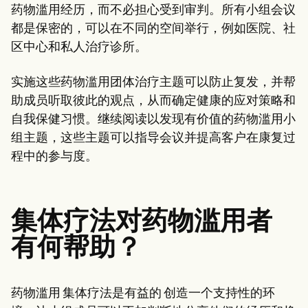
Patient Visit Summary Template
药物滥用经历，而不必担心受到审判。所有小组会议
Help Center
都是保密的，可以在不同的空间举行，例如医院、社
Demos
Training Hub
区中心和私人治疗诊所。
Webinars
Switch to Carepatron
实施这些药物滥用团体治疗主题可以防止复发，并帮
Become a Partner
Pricing
助成员听取彼此的观点，从而确定健康的应对策略和
Why Carepatron?
自我保健习惯。继续阅读以发现有价值的药物滥用小
Login
组主题，这些主题可以指导会议并提高客户在康复过
Get started
程中的参与度。
集体疗法对药物滥用者
有何帮助？
药物滥用 集体疗法是有益的 创造一个支持性的环