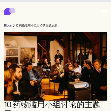
Carepatron
Product
日程安排
文档
患者门户
Blogs
10 药物滥用小组讨论的主题思想
健康记录
Features
账单
合规性
Who we're for
在线表格
连接
提醒
付款
关怀
Behavioral
日程安排
远程医疗
Online booking
临床笔记
Medical
完成
Counselors
会面
实践管理
Automatic reminders
Mental health
Allied
Community
Telehealth video
Dentists
治疗
个人从业者
消息
Psychologists
In session notes
Get started for free
Nurse practitioners
诊所管理
Wellness
新从业者
Dietitians
ePrescribe
Client messaging
Therapists
NEW
Nurses
球队
记录
合规与安全
Nutritionists
Treatment plans
Book a demo
SMS and email
Acupuncturists
辅导员
Physicians
AI Scribe
Occupational therapists
教练
Carepatron AI
Chiropractors
账单
Psychiatrists
登录
言语病理学家
Clinical notes
10 药物滥用小组讨论的主题
Physical therapists
Health coaches
Invoicing and payments
查看完整工作流程
脊椎按摩师
Social workers