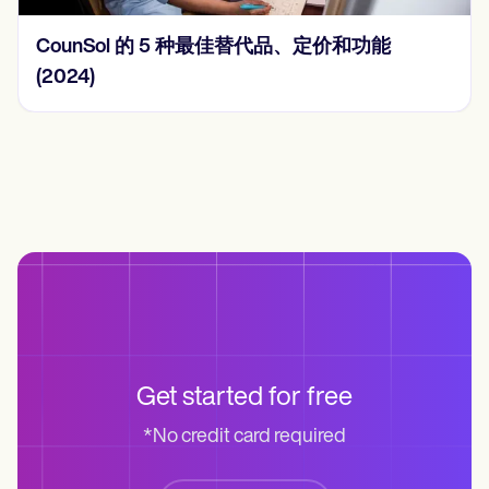
和功能
2024 年的 15 个 SOAP 笔记示例
Get started for free
*No credit card required