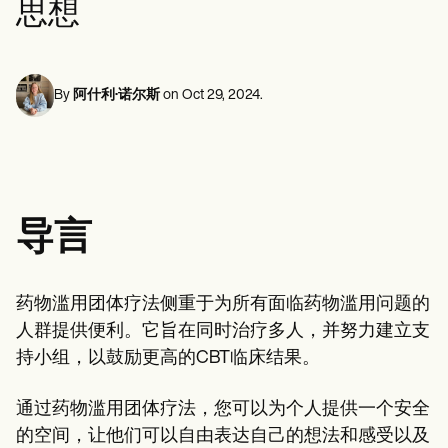
思想
心理健康专业人员
Life coaches
Insurance claims
Speech therapists
社会工作者
Massage therapists
营养师和营养师
Personal trainers
物理治疗师
心理学家
By
阿什利·诺尔斯
on
Oct 29, 2024
.
护士
按摩治疗师
职业治疗师
Resources
博客
资源指南
导言
对比
应用程序指南
模板
ICD 代码
药物滥用团体疗法侧重于为所有面临药物滥用问题的
Procedure Codes
超级账单模板
人群提供便利。它旨在同时治疗多人，并努力建立支
SOAP 笔记模板
持小组，以鼓励更高的CBT临床结果。
治疗计划模板
Informed Consent Form
通过药物滥用团体疗法，您可以为个人提供一个安全
Social Work Treatment Plans
DAR Note Template
的空间，让他们可以自由表达自己的想法和感受以及