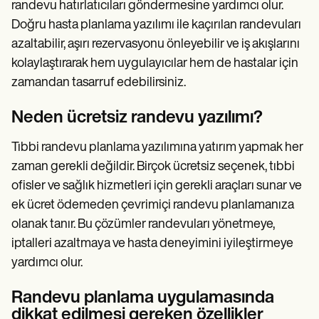
Patient Visit Summary Template
randevu hatırlatıcıları göndermesine yardımcı olur.
Help Center
Doğru hasta planlama yazılımı ile kaçırılan randevuları
Demos
azaltabilir, aşırı rezervasyonu önleyebilir ve iş akışlarını
Training Hub
Webinars
kolaylaştırarak hem uygulayıcılar hem de hastalar için
Switch to Carepatron
zamandan tasarruf edebilirsiniz.
Become a Partner
Pricing
Why Carepatron?
Neden ücretsiz randevu yazılımı?
Login
Get started
Tıbbi randevu planlama yazılımına yatırım yapmak her
zaman gerekli değildir. Birçok ücretsiz seçenek, tıbbi
ofisler ve sağlık hizmetleri için gerekli araçları sunar ve
ek ücret ödemeden çevrimiçi randevu planlamanıza
olanak tanır. Bu çözümler randevuları yönetmeye,
iptalleri azaltmaya ve hasta deneyimini iyileştirmeye
yardımcı olur.
Randevu planlama uygulamasında
dikkat edilmesi gereken özellikler