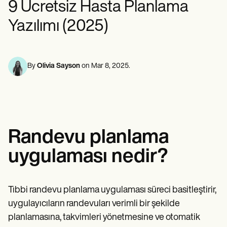
9 Ücretsiz Hasta Planlama
Ruh Sağlığı Uzmanları
Life coaches
Insurance claims
Speech therapists
Sosyal Hizmet Çalışanları
Massage therapists
Yazılımı (2025)
Diyetisyenler ve Beslenme Uzmanları
Personal trainers
Fizik Terapistler
Psikologlar
Hemşireler
Masaj Terapistleri
By
Olivia Sayson
on
Mar 8, 2025
.
Mesleki Terapistler
Resources
Bloglar
Kaynak Kılavuzları
Karşılaştırma
Uygulama Kılavuzları
Randevu planlama
Şablonlar
ICD Kodları
uygulaması nedir?
Procedure Codes
Superbill şablonu
SOAP Not şablonu
Tedavi Planı Şablonu
Tıbbi randevu planlama uygulaması süreci basitleştirir,
Informed Consent Form
uygulayıcıların randevuları verimli bir şekilde
Social Work Treatment Plans
planlamasına, takvimleri yönetmesine ve otomatik
DAR Note Template