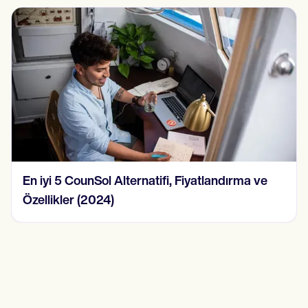
 CounSol Alternatifi, Fiyatlandırma ve
2024'te 
ler (2024)