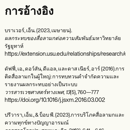
การอ้างอิง
บราเวอร์, เอ็น. (2023, เมษายน).
ผลกระทบของสื่อลามกต่อความสัมพันธ์
.มหาวิทยาลัย
รัฐยูทาห์
https://extension.usu.edu/relationships/research/e
ดัฟฟี่, เอ., ดอว์สัน, ดีแอล, และดาส เนียร์, อาร์ (2016).การ
ติดสื่อลามกในผู้ใหญ่: การทบทวนคำจำกัดความและ
รายงานผลกระทบอย่างเป็นระบบ
วารสารเวชศาสตร์ทางเพศ
,
13
(5), 760—777
https://doi.org/10.1016/j.jsxm.2016.03.002
ปรีวารา, เอ็ม., & บ็อบ พี. (2023).การบริโภคสื่อลามกและ
ความทุกข์ทางปัญญาอารมณ์