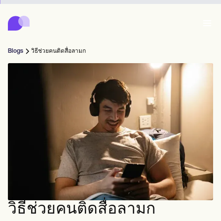
Carepatron
Product
การจัดตารางเวลา
เอกสาร
พอร์ทัลคนไข้
Blogs
วิธีช่วยคนติดสื่อลามก
บันทึกสุขภาพ
Features
การเรียกเก็บเงิน
การปฏิบัติตาม
Who we're for
แบบฟอร์มออนไลน์
เชื่อมต่อ
การแจ้งเตือน
การชำระเงิน
การดูแล
Behavioral
ตารางนัดหมาย
เทเลเฮลท์
Online booking
หมายเหตุทางคลินิก
Medical
เสร็จสิ้น
Counselors
พบปะ
การจัดการฝึก
Automatic reminders
Mental health
Allied
Community
Telehealth video
Dentists
รักษา
ผู้ฝึกฝนคนเดียว
ข้อความ
Psychologists
In session notes
Get started for free
Nurse practitioners
การจัดการสถานพยาบาล
Wellness
ผู้ปฏิบัติงานใหม่
Dietitians
ePrescribe
Client messaging
Therapists
NEW
Nurses
ทีม
บันทึก
การปฏิบัติตามข้อกำหนดและความปลอดภัย
Nutritionists
Treatment plans
Book a demo
SMS and email
Acupuncturists
ที่ปรึกษา
Physicians
AI Scribe
Occupational therapists
โค้ช
Carepatron AI
Chiropractors
เรียกเก็บเงิน
Psychiatrists
เข้าสู่ระบบ
นักพยาธิวิทยาภาษา
Clinical notes
วิธีช่วยคนติดสื่อลามก
Physical therapists
Health coaches
Invoicing and payments
ดูเวิร์กโฟลว์ทั้งหมด
หมอไคโรแพรคเตอร์
Social workers