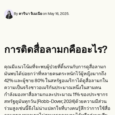
ผู้เชี่ยวชาญด้านสุขภาพจิต
Life coaches
Insurance claims
Speech therapists
นักสังคมสงเคราะห์
Massage therapists
นักโภชนาการและนักโภชนาการ
By
คารินา จิเมเนีย
on
May 16, 2025
.
Personal trainers
นักกายภาพบำบัด
นักจิตวิทยา
พยาบาล
นักนวดบำบัด
นักอาชีวบำบัด
Resources
การติดสื่อลามกคืออะไร?
บล็อก
คู่มือทรัพยากร
เปรียบเทียบ
คู่มือแอป
คุณมีแนวโน้มที่จะพบผู้ป่วยที่ดิ้นรนกับการดูสื่อลามก
เทมเพลต
มันพบได้บ่อยกว่าที่หลายคนตระหนักไว้ผู้หญิงมากถึง
รหัส ICD
Procedure Codes
42% และผู้ชาย 80% ในสหรัฐอเมริกาได้ดูสื่อลามกใน
เทมเพลตซูเปอร์บิลล์
ความเป็นจริงชาวอเมริกันประมาณหนึ่งในสามคน
แม่แบบหมายเหตุ SOAP
กำลังมองหาสื่อลามกและประมาณ 11% ของประชากร
เทมเพลตแผนการรักษา
Informed Consent Form
สหรัฐดูมันทุกวัน (Robb-Dover, 2024)ด้วยความมีส่วน
Social Work Treatment Plans
ร่วมสูงเช่นนี้จึงไม่น่าแปลกใจที่บางคนรู้สึกว่าการใช้สื่อ
DAR Note Template