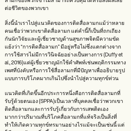
ลามกของพวกเขาไม่สามารถควบคุมได้หรือส่งผลเสีย
Patient Visit Summary Template
Help Center
ต่อชีวิตของพวกเขา
Demos
Training Hub
สิ่งนี้นำเราไปสู่แนวคิดของการติดสื่อลามกแม้ว่าหลาย
Webinars
Switch to Carepatron
คนเชื่อว่าพวกเขาติดสื่อลามก แต่คำนี้ก็เป็นที่ถกเถียง
Become a Partner
กันนักวิจัยและผู้เชี่ยวชาญด้านสุขภาพจิตมีความขัด
Pricing
แย้งว่า “การติดสื่อลามก” มีอยู่หรือไม่ซึ่งแตกต่างจาก
Why Carepatron?
Login
การใช้สารไม่มีการวินิจฉัยอย่างเป็นทางการ (Duffy et
Get started
al., 2016)แต่ผู้เชี่ยวชาญมักใช้คำศัพท์เช่นพฤติกรรมทาง
เพศที่บังคับหรือการใช้สื่อลามกที่มีปัญหาเพื่ออธิบายรูป
แบบการบริโภคมากเกินไปซึ่งนำไปสู่ความทุกข์ท่วน
แนวคิดที่เกิดขึ้นอีกประการหนึ่งคือการติดสื่อลามกที่
รับรู้ด้วยตนเอง (SPPA)เป็นเวลาที่บุคคลเชื่อว่าพวกเขา
ติดสื่อลามกและการรับรู้เกี่ยวกับการเสพติดเอง
มากกว่าปริมาณที่บริโภคสื่อลามกที่แท้จริงเป็นสิ่งที่
ทำให้เกิดความทุกข์ทรมานอย่างไรแม้จะเป็นเช่นนี้ แต่