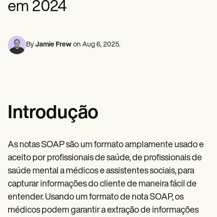
em 2024
Profissionais de saúde mental
Life coaches
Insurance claims
Speech therapists
Assistentes sociais
Massage therapists
Dietistas e nutricionistas
Personal trainers
Fisioterapeutas
Psicólogos
By
Jamie Frew
on
Aug 6, 2025
.
Enfermeiras
Massoterapeutas
Terapeutas ocupacionais
Resources
Blogues
Guias de recursos
Introdução
Comparação
Guias de aplicativos
Modelos
Códigos ICD
As notas SOAP são um formato amplamente usado e
Procedure Codes
aceito por profissionais de saúde, de profissionais de
Modelo Superbill
Modelo de nota SOAP
saúde mental a médicos e assistentes sociais, para
Modelo de plano de tratamento
capturar informações do cliente de maneira fácil de
Informed Consent Form
entender. Usando um formato de nota SOAP, os
Social Work Treatment Plans
DAR Note Template
médicos podem garantir a extração de informações