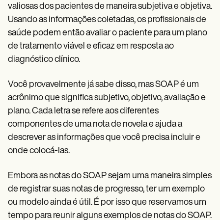
Patient Visit Summary Template
valiosas dos pacientes de maneira subjetiva e objetiva.
Help Center
Usando as informações coletadas, os profissionais de
Demos
Training Hub
saúde podem então avaliar o paciente para um plano
Webinars
de tratamento viável e eficaz em resposta ao
Switch to Carepatron
diagnóstico clínico.
Become a Partner
Pricing
Why Carepatron?
Você provavelmente já sabe disso, mas SOAP é um
Login
acrônimo que significa subjetivo, objetivo, avaliação e
Get started
plano. Cada letra se refere aos diferentes
componentes de uma nota de novela e ajuda a
descrever as informações que você precisa incluir e
onde colocá-las.
Embora as notas do SOAP sejam uma maneira simples
de registrar suas notas de progresso, ter um exemplo
ou modelo ainda é útil. É por isso que reservamos um
tempo para reunir alguns exemplos de notas do SOAP.