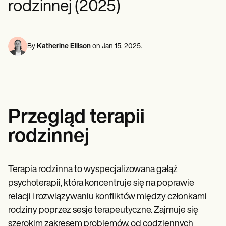
rodzinnej (2025)
Specjaliści ds. Zdrowia Psychicznego
Life coaches
Insurance claims
Speech therapists
Pracownicy socjalni
Massage therapists
Dietetycy i dietetycy
Personal trainers
Fizjoterapeuci
Psychologowie
By
Katherine Ellison
on
Jan 15, 2025
.
Pielęgniarki
Masażyści
Terapeuci zajęciowi
Resources
Blogi
Przewodniki po zasobach
Przegląd terapii
Porównanie
Przewodniki po aplikacjach
rodzinnej
Szablony
Kody ICD
Procedure Codes
Szablon Superbill
Terapia rodzinna to wyspecjalizowana gałąź
Szablon notatki SOAP
psychoterapii, która koncentruje się na poprawie
Szablon planu leczenia
Informed Consent Form
relacji i rozwiązywaniu konfliktów między członkami
Social Work Treatment Plans
rodziny poprzez sesje terapeutyczne. Zajmuje się
DAR Note Template
szerokim zakresem problemów, od codziennych