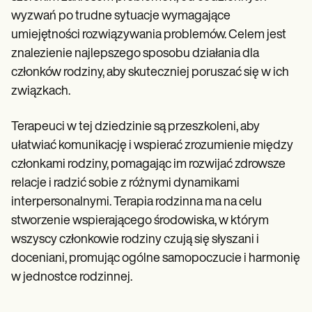
Patient Visit Summary Template
Help Center
wyzwań po trudne sytuacje wymagające
Demos
umiejętności rozwiązywania problemów. Celem jest
Training Hub
znalezienie najlepszego sposobu działania dla
Webinars
Switch to Carepatron
członków rodziny, aby skuteczniej poruszać się w ich
Become a Partner
związkach.
Pricing
Why Carepatron?
Login
Terapeuci w tej dziedzinie są przeszkoleni, aby
Get started
ułatwiać komunikację i wspierać zrozumienie między
członkami rodziny, pomagając im rozwijać zdrowsze
relacje i radzić sobie z różnymi dynamikami
interpersonalnymi. Terapia rodzinna ma na celu
stworzenie wspierającego środowiska, w którym
wszyscy członkowie rodziny czują się słyszani i
doceniani, promując ogólne samopoczucie i harmonię
w jednostce rodzinnej.