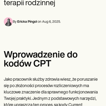
terapii rodzinnej
Specjaliści ds. Zdrowia Psychicznego
Life coaches
Insurance claims
Speech therapists
Pracownicy socjalni
Massage therapists
Dietetycy i dietetycy
Personal trainers
Fizjoterapeuci
Psychologowie
By
Ericka Pingol
on
Aug 6, 2025
.
Pielęgniarki
Masażyści
Terapeuci zajęciowi
Resources
Blogi
Przewodniki po zasobach
Wprowadzenie do
Porównanie
Przewodniki po aplikacjach
kodów CPT
Szablony
Kody ICD
Procedure Codes
Szablon Superbill
Jako pracownik służby zdrowia wiesz, że poruszanie
Szablon notatki SOAP
się po złożoności procesów rozliczeniowych ma
Szablon planu leczenia
Informed Consent Form
kluczowe znaczenie dla sprawnego funkcjonowania
Social Work Treatment Plans
Twojej praktyki. Jednym z podstawowych narzędzi,
DAR Note Template
które upraszcza ten proces, są kody Current