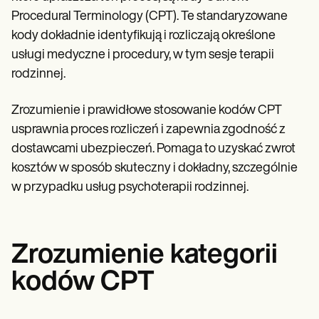
Patient Visit Summary Template
Help Center
Procedural Terminology (CPT). Te standaryzowane
Demos
kody dokładnie identyfikują i rozliczają określone
Training Hub
usługi medyczne i procedury, w tym sesje terapii
Webinars
Switch to Carepatron
rodzinnej.
Become a Partner
Pricing
Zrozumienie i prawidłowe stosowanie kodów CPT
Why Carepatron?
Login
usprawnia proces rozliczeń i zapewnia zgodność z
Get started
dostawcami ubezpieczeń. Pomaga to uzyskać zwrot
kosztów w sposób skuteczny i dokładny, szczególnie
w przypadku usług psychoterapii rodzinnej.
Zrozumienie kategorii
kodów CPT