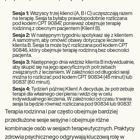
Sesja 1:
Wszyscy trzej klienci (A, B i C) uczęszczają razem
na terapię. Sesja ta byłaby prawdopodobnie rozliczana
pod kodem CPT 90847, ponieważ obejmuje terapię
rodzinną z obecnym pacjentem (Klient B).
Sesja 2:
W następnym tygodniu spotykasz się z klientem
A samotnym, aby omówić obawy dotyczące leczenia
klienta B. Sesja ta może być rozliczana pod kodem CPT
90846, który obejmuje terapię rodzinną bez obecności
pacjenta.
Sesja 3:
Następnego dnia widzisz klienta B indywidualnie,
aby skupić się na jego specyficznych potrzebach
związanych z leczeniem. W zależności od długości sesji
można to rozliczać pod kodem CPT 90834 (45 minut) lub
90837 (60 minut).
Sesja 4:
Tydzień później Klient A decyduje, że potrzebuje
terapii dla własnego cierpienia i widzi cię w celu
indywidualnego leczenia. W zależności od czasu trwania
sesja ta będzie również rozliczana pod 90834 lub 90837.
Terapia rodzinna i par często obejmuje bardziej
przedłużone sesje sesyjne i obejmuje różne
kombinacje osób w sesjach terapeutycznych. Praktycy
zdrowia psychicznego odgrywają kluczową rolę w