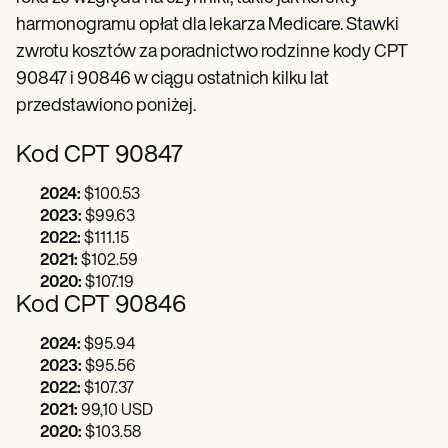
harmonogramu opłat dla lekarza Medicare. Stawki
zwrotu kosztów za poradnictwo rodzinne kody CPT
90847 i 90846 w ciągu ostatnich kilku lat
przedstawiono poniżej.
Kod CPT 90847
2024:
$100.53
2023:
$99.63
2022:
$111.15
2021:
$102.59
2020:
$107.19
Kod CPT 90846
2024:
$95.94
2023:
$95.56
2022:
$107.37
2021:
99,10 USD
2020:
$103.58