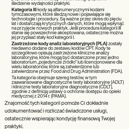
śledzenie wydajności praktyki.
Kategoria III
kody są alfanumerycznymi kodami
tymczasowymi, które śledzą nowe i pojawiające się
technologie i procedury. Są ważne przez okres do pięciu
lat i dostarczają krytycznych danych, które mogą wpłynąć
na przyjęcie nowych praktyk. Jeśli procedura kategorii III
stanie się powszechnie akceptowana, ostatecznie można
jej przypisać stały kod kategorii I.
Zastrzeżone kody analiz laboratoryjnych (PLA)
zostały
niedawno dodane do zestawu kodów CPT. Kody te
szczegółowo opisują zastrzeżone kliniczne analizy
laboratoryjne, które mogą być dostarczone przez jedno
laboratorium „pojedyncze źródło” lub licencjonowane dla
wielu laboratoriów, które są zatwierdzone lub
zatwierdzone przez Food and Drug Administration (FDA).
Ta kategoria obejmuje szereg testów, w tym
zaawansowane diagnostyczne testy laboratoryjne (ADLT)
i kliniczne testy laboratoryjne diagnostyczne (CDLT),
zgodnie z definicją ustawy o ochronie dostępu do opieki
medycznej z 2014 r. (PAMA).
Znajomość tych kategorii pomoże Ci dokładnie
udokumentować i rozliczać świadczone usługi,
ostatecznie wspierając kondycję finansową Twojej
praktyki.