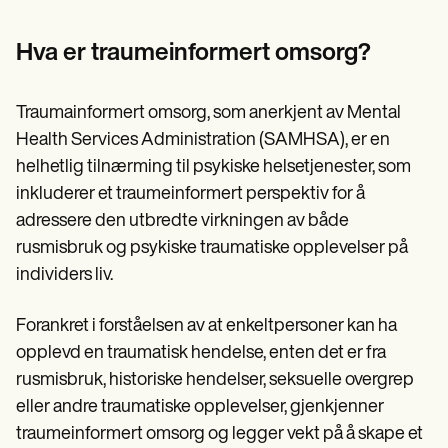
Patient Visit Summary Template
Help Center
Demos
Hva er traumeinformert omsorg?
Training Hub
Webinars
Switch to Carepatron
Traumainformert omsorg, som anerkjent av Mental
Become a Partner
Health Services Administration (SAMHSA), er en
Pricing
Why Carepatron?
helhetlig tilnærming til psykiske helsetjenester, som
Login
inkluderer et traumeinformert perspektiv for å
Get started
adressere den utbredte virkningen av både
rusmisbruk og psykiske traumatiske opplevelser på
individers liv.
Forankret i forståelsen av at enkeltpersoner kan ha
opplevd en traumatisk hendelse, enten det er fra
rusmisbruk, historiske hendelser, seksuelle overgrep
eller andre traumatiske opplevelser, gjenkjenner
traumeinformert omsorg og legger vekt på å skape et