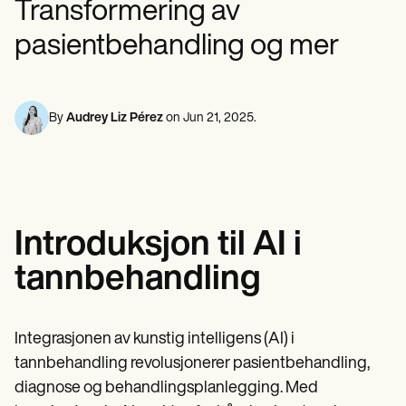
Transformering av
Psykisk helsepersonell
Life coaches
Insurance claims
Speech therapists
Sosialarbeidere
Massage therapists
pasientbehandling og mer
Kostholdseksperter og ernæringseksperter
Personal trainers
Fysioterapeuter
Psykologer
Sykepleiere
Massasjeterapeuter
By
Audrey Liz Pérez
on
Jun 21, 2025
.
Ergoterapeuter
Resources
Blogger
Ressursveiledninger
Sammenligning
Appveiledninger
Introduksjon til AI i
Maler
ICD-koder
tannbehandling
Procedure Codes
Superbill-mal
SOAP Notatmal
Behandlingsplanmal
Integrasjonen av kunstig intelligens (AI) i
Informed Consent Form
tannbehandling revolusjonerer pasientbehandling,
Social Work Treatment Plans
diagnose og behandlingsplanlegging. Med
DAR Note Template