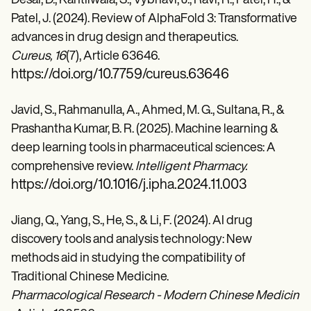
Desai, D., Kantliwala, S., Vybhavi, J., Ravi, R., Patel, H., &
Patel, J. (2024). Review of AlphaFold 3: Transformative
advances in drug design and therapeutics.
Cureus, 16
(7), Article 63646.
https://doi.org/10.7759/cureus.63646
Javid, S., Rahmanulla, A., Ahmed, M. G., Sultana, R., &
Prashantha Kumar, B. R. (2025). Machine learning &
deep learning tools in pharmaceutical sciences: A
comprehensive review.
Intelligent Pharmacy.
https://doi.org/10.1016/j.ipha.2024.11.003
Jiang, Q., Yang, S., He, S., & Li, F. (2024). AI drug
discovery tools and analysis technology: New
methods aid in studying the compatibility of
Traditional Chinese Medicine.
Pharmacological Research - Modern Chinese Medicine, 