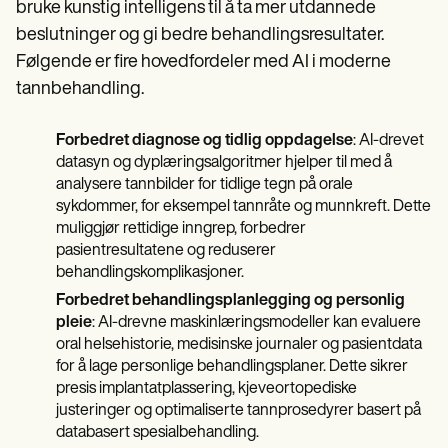
bruke kunstig intelligens til å ta mer utdannede
beslutninger og gi bedre behandlingsresultater.
Følgende er fire hovedfordeler med AI i moderne
tannbehandling.
Forbedret diagnose og tidlig oppdagelse
: AI-drevet
datasyn og dyplæringsalgoritmer hjelper til med å
analysere tannbilder for tidlige tegn på orale
sykdommer, for eksempel tannråte og munnkreft. Dette
muliggjør rettidige inngrep, forbedrer
pasientresultatene og reduserer
behandlingskomplikasjoner.
Forbedret behandlingsplanlegging og personlig
pleie
: AI-drevne maskinlæringsmodeller kan evaluere
oral helsehistorie, medisinske journaler og pasientdata
for å lage personlige behandlingsplaner. Dette sikrer
presis implantatplassering, kjeveortopediske
justeringer og optimaliserte tannprosedyrer basert på
databasert spesialbehandling.