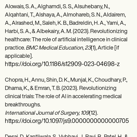
Alowais, S. A., Alghamdi, S. S., Alsuhebany, N.,
Alqahtani, T., Alshaya, A., Almohareb, S. N., Aldairem,
A., Alrashed, M., Saleh, K. B., Badreldin, H. A., Yami, A.,
Harbi, S. A., & Albekairy, A. M. (2023). Revolutionizing
healthcare: The role of artificial intelligence in clinical
practice.
BMC Medical Education, 23
(1), Article [if
applicable].
https://doi.org/10.1186/s12909-023-04698-z
Chopra, H., Annu, Shin, D. K., Munjal, K., Choudhary, P.,
Dhama, K., & Emran, T. B. (2023).
Revolutionizing
clinical trials: The role of AI in accelerating medical
breakthroughs.
International Journal of Surgery, 109
(12).
https://doi.org/10.1097/js9.0000000000000705