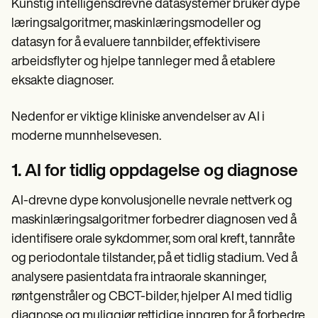
Kunstig intelligensdrevne datasystemer bruker dype
læringsalgoritmer, maskinlæringsmodeller og
datasyn for å evaluere tannbilder, effektivisere
arbeidsflyter og hjelpe tannleger med å etablere
eksakte diagnoser.
Nedenfor er viktige kliniske anvendelser av AI i
moderne munnhelsevesen.
1. AI for tidlig oppdagelse og diagnose
AI-drevne dype konvolusjonelle nevrale nettverk og
maskinlæringsalgoritmer forbedrer diagnosen ved å
identifisere orale sykdommer, som oral kreft, tannråte
og periodontale tilstander, på et tidlig stadium. Ved å
analysere pasientdata fra intraorale skanninger,
røntgenstråler og CBCT-bilder, hjelper AI med tidlig
diagnose og muliggjør rettidige inngrep for å forbedre