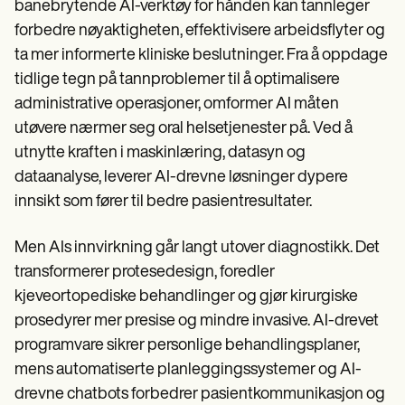
Patient Visit Summary Template
banebrytende AI-verktøy for hånden kan tannleger
Help Center
forbedre nøyaktigheten, effektivisere arbeidsflyter og
Demos
ta mer informerte kliniske beslutninger. Fra å oppdage
Training Hub
Webinars
tidlige tegn på tannproblemer til å optimalisere
Switch to Carepatron
administrative operasjoner, omformer AI måten
Become a Partner
Pricing
utøvere nærmer seg oral helsetjenester på. Ved å
Why Carepatron?
utnytte kraften i maskinlæring, datasyn og
Login
dataanalyse, leverer AI-drevne løsninger dypere
Get started
innsikt som fører til bedre pasientresultater.
Men AIs innvirkning går langt utover diagnostikk. Det
transformerer protesedesign, foredler
kjeveortopediske behandlinger og gjør kirurgiske
prosedyrer mer presise og mindre invasive. AI-drevet
programvare sikrer personlige behandlingsplaner,
mens automatiserte planleggingssystemer og AI-
drevne chatbots forbedrer pasientkommunikasjon og