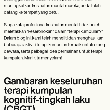
Patient Visit Summary Template
Help Center
meningkatkan kesihatan mental mereka, anda telah
Demos
datang ke tempat yang betul.
Training Hub
Webinars
Siapa kata profesional kesihatan mental tidak boleh
Switch to Carepatron
Become a Partner
meletakkan “keseronokan” dalam “terapi kumpulan?”
Pricing
Dalam blog ini, kami telah meneliti dan menghasilkan
Why Carepatron?
Login
beberapa aktiviti terapi kumpulan terbaik untuk orang
Get started
dewasa
,
serta pelbagai idea permainan untuk terapi
kumpulan. Mari kita menyelam!
Gambaran keseluruhan
terapi kumpulan
kognitif-tingkah laku
(CBGT)