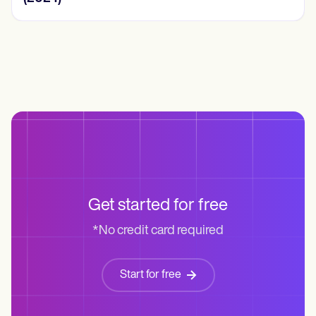
Get started for free
*No credit card required
Start for free