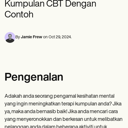
Kumpulan CBT Dengan
Profesional Kesihatan Mental
Life coaches
Insurance claims
Speech therapists
Pekerja Sosial
Massage therapists
Contoh
Ahli diet & Pakar Pemakanan
Personal trainers
Ahli Terapi Fizikal
Ahli psikologi
Jururawat
Ahli Terapi Urut
By
Jamie Frew
on
Oct 29, 2024
.
Ahli Terapi Pekerjaan
Jenis Sumber
Blog
Panduan Sumber
Perbandingan
Panduan Aplikasi
Pengenalan
Templat
Kod ICD
Procedure Codes
Templat Superbill
Adakah anda seorang pengamal kesihatan mental
Templat Nota SOAP
yang ingin meningkatkan terapi kumpulan anda? Jika
Templat Pelan Rawatan
Informed Consent Form
ya, maka anda bernasib baik! Jika anda mencari cara
Social Work Treatment Plans
yang menyeronokkan dan berkesan untuk melibatkan
DAR Note Template
pelanggan anda dalam beberapa aktiviti untuk