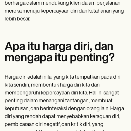
Patient Visit Summary Template
berharga dalam mendukung klien dalam perjalanan
Help Center
mereka menuju kepercayaan diri dan ketahanan yang
Demos
Training Hub
lebih besar.
Webinars
Switch to Carepatron
Become a Partner
Pricing
Apa itu harga diri, dan
Why Carepatron?
Login
mengapa itu penting?
Get started
Harga diri adalah nilai yang kita tempatkan pada diri
kita sendiri, membentuk harga diri kita dan
mempengaruhi kepercayaan diri kita. Hal ini sangat
penting dalam menangani tantangan, membuat
keputusan, dan berinteraksi dengan orang lain. Harga
diri yang rendah dapat menyebabkan keraguan diri,
pembicaraan diri negatif, dan kritik diri, yang