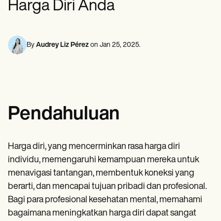
Harga Diri Anda
Profesional Kesehatan Mental
Life coaches
Insurance claims
Speech therapists
Pekerja Sosia
Massage therapists
Ahli Diet & Ahli Gizi
Personal trainers
Terapis Fisik
Psikolog
By
Audrey Liz Pérez
on
Jan 25, 2025
.
Perawat
Terapis Pijat
Terapis Okupasi
Resources
Blog
Panduan Sumber Daya
Pendahuluan
Perbandingan
Panduan Aplikasi
Templat
Kode ICD
Harga diri, yang mencerminkan rasa harga diri
Procedure Codes
individu, memengaruhi kemampuan mereka untuk
Templat Superbill
Templat Catatan SOAP
menavigasi tantangan, membentuk koneksi yang
Templat Rencana Perawatan
berarti, dan mencapai tujuan pribadi dan profesional.
Informed Consent Form
Bagi para profesional kesehatan mental, memahami
Social Work Treatment Plans
DAR Note Template
bagaimana meningkatkan harga diri dapat sangat