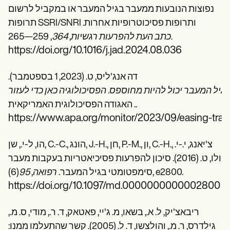
נפוצות הנובעות ממעבר בגיל המעבר או במקביל לרשום
תרופות SSRI/SNRI ותרופות פסיכוטרופיות אחרות.
, 259—265.
כתב העת להפרעות רגשיות
,
364
https://doi.org/10.1016/j.jad.2024.08.036
דה אנג'ליס, ט. (2023, 1 בספטמבר).
גיל המעבר יכול להיות מחוספס. הפסיכולוגיה כאן כדי לעזור
. האגודה הפסיכולוגית האמריקאית.
https://www.apa.org/monitor/2023/09/easing-tran
הו, ל-י., שן, C.-C., הונג, J.-H., חן, P.-M., ון, C.-H., צ'יאנג, י.-י.
ולו, ט. (2016). סיכון להפרעות פסיכיאטריות בעקבות מעבר
(6), e2800.
סימפטומטי בגיל המעבר.
רפואה
,
95
https://doi.org/10.1097/md.0000000000002800
ריבאצ'יק, ל. א., בשאו, מ. ג'יי, פאטאק, ד. ר., מודי, ס. מ.,
גילדרס, ר. מ., והולצשו, ד. ל. (2005). קשר שהתעלמו ממנו: