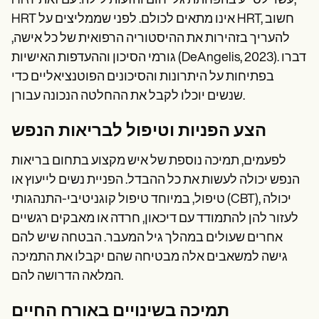
HRT עשוי לסייע בהפחתת גלי חום והזעות לילה. עם זאת,
HRT אינו מתאים לכולם. לפני שממליצים על HRT, חשוב
להעריך בזהירות את ההיסטוריה הרפואית של כל אישה,
גורמי הסיכון וההעדפות האישיות (DeAngelis, 2023). דברו
בפתיחות על היתרונות והסיכונים הפוטנציאליים כדי
שנשים יוכלו לקבל את ההחלטה הנכונה עבורן.
הצע הפניות וטיפול לבריאות הנפש
לפעמים, תמיכה נוספת של איש מקצוע בתחום בריאות
הנפש יכולה לעשות את כל ההבדל. הפניית נשים לייעוץ או
טיפול, במיוחד טיפול קוגניטיבי-התנהגותי (CBT), יכולה
לעזור להן להתמודד עם דיכאון, חרדה או מאבקים רגשיים
אחרים שעולים במהלך גיל המעבר. הבטחה שיש להם
גישה למשאבים אלה מבטיחה שהם יקבלו את התמיכה
המלאה הדרושה להם.
תמיכה בשינויים באורח החיים