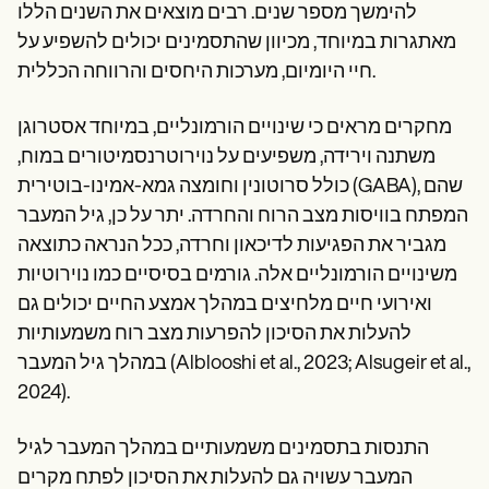
Patient Visit Summary Template
להימשך מספר שנים. רבים מוצאים את השנים הללו
Help Center
מאתגרות במיוחד, מכיוון שהתסמינים יכולים להשפיע על
Demos
Training Hub
חיי היומיום, מערכות היחסים והרווחה הכללית.
Webinars
Switch to Carepatron
מחקרים מראים כי שינויים הורמונליים, במיוחד אסטרוגן
Become a Partner
Pricing
משתנה וירידה, משפיעים על נוירוטרנסמיטורים במוח,
Why Carepatron?
כולל סרוטונין וחומצה גמא-אמינו-בוטירית (GABA), שהם
Login
המפתח בוויסות מצב הרוח והחרדה. יתר על כן, גיל המעבר
Get started
מגביר את הפגיעות לדיכאון וחרדה, ככל הנראה כתוצאה
משינויים הורמונליים אלה. גורמים בסיסיים כמו נוירוטיות
ואירועי חיים מלחיצים במהלך אמצע החיים יכולים גם
להעלות את הסיכון להפרעות מצב רוח משמעותיות
במהלך גיל המעבר (Alblooshi et al., 2023; Alsugeir et al.,
2024).
התנסות בתסמינים משמעותיים במהלך המעבר לגיל
המעבר עשויה גם להעלות את הסיכון לפתח מקרים