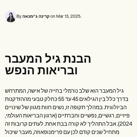
Life coaches
אנשי מקצוע בתחום בריאות הנפש
Insurance claims
Speech therapists
עובדים סוציאליים
Massage therapists
דיאטנים ותזונאים
.
Mar 13, 2025
on
קרינה ג'ימנאה
By
Personal trainers
פיזיותרפיסטים
פסיכולוגים
אחיות
מטפלים בעיסוי
מרפאים בעיסוק
Resources
הבנת גיל המעבר
בלוגים
מדריכי משאבים
ובריאות הנפש
השוואה
מדריכי אפליקציות
תבניות
קודי ICD
גיל המעבר הוא שלב נורמלי בחייה של אישה, המתרחש
Procedure Codes
בדרך כלל בין הגילאים 45 עד 55 כחלק טבעי מההזדקנות
Superbill Template
תבנית הערות SOAP
הביולוגית. במהלך תקופה זו, נשים חוות מגוון של שינויים
תבנית תוכנית טיפול
פיזיים, רגשיים, נפשיים וחברתיים (ארגון הבריאות העולמי,
Informed Consent Form
2024). אבל התהליך לא קורה בבת אחת. לעתים קרובות זה
Social Work Treatment Plans
DAR Note Template
מתחיל שנים קודם לכן עם פרימנופאוזה, מעבר שיכול