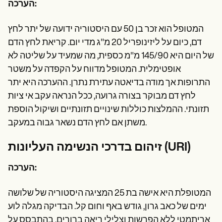
הערכה:
המטופל הוא זכר בן 50 עם היסטוריה ידועה של יתר לחץ
דם, כיום על ליזינופריל 20 מ"ג מדי יום. קריאת לחץ הדם
של היום היא 145/90 מ"מ כספית, מה שמעיד על שליטה לא
אופטימלית. המטופל מדווח על הקפדה על משטר
התרופות אך מודה בדיאטה עתירת נתרן. ההערכה היא יתר
לחץ דם מבוקר בצורה גרועה, ככל הנראה עקב אי ציות
תזונתי. ההמלצות כוללות שינויים תזונתיים ושיקול הוספת
משתן אם לחץ הדם נשאר גבוה במעקב.
זיהום בדרכי הנשימה העליונות (URI)
הערכה:
המטופלת היא אישה בת 25 המציגה היסטוריה של שלושה
ימים של כאב גרון, גודש באף וחום קל. הבדיקה מגלה לוע
אריתמטי ללא הפרשות וצלילי ריאה ברורים. בהתבסס על