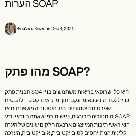
הערות SOAP
Life coaches
אנשי מקצוע בתחום בריאות הנפש
Insurance claims
Speech therapists
עובדים סוציאליים
Massage therapists
דיאטנים ותזונאים
Personal trainers
פיזיותרפיסטים
פסיכולוגים
.
Dec 4, 2021
on
אשלי נואלס
By
אחיות
מטפלים בעיסוי
מרפאים בעיסוק
Resources
בלוגים
מדריכי משאבים
מהו פתק SOAP?
השוואה
מדריכי אפליקציות
תבניות
קודי ICD
תבנית פתק SOAP היא כלי שרופאי בריאות משתמשים בו
Procedure Codes
Superbill Template
כדי ללכוד מידע באופן עקבי תוך מתן אינדקס כדי להבטיח
תבנית הערות SOAP
שפרטים היסטוריים, כגון היסטוריה משפחתית או
תבנית תוכנית טיפול
היסטוריה כירורגית, נגישים. כפי שאתה בוודאי יודע, SOAP
Informed Consent Form
Social Work Treatment Plans
הוא ראשי תיבות המייצגים ארבעה חלקים שונים של הערה
DAR Note Template
קלינית המתייחסים לסובייקטיבית, אובייקטיבית, הערכה