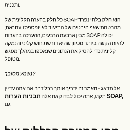
Patient Visit Summary Template
ותכנית.
Help Center
Demos
Training Hub
כל חלק בהערה הקלינית של SOAP הוא חלק בלתי נפרד
Webinars
מהבטחת שאף היבטים של התיעוד לא יופספסו. עם זאת,
Switch to Carepatron
Become a Partner
מבין ארבעת הרבעים, ההערכה בהערות SOAP יכולה
Pricing
להיות הקשה ביותר מכיוון שהיא דורשת חוש קליני והנמקה
Why Carepatron?
קלינית כדי להסיק את הנתונים שנאספו במהלך מפגש
Login
Get started
מטופל.
נשמע מסובך?
אל תדאג - מאמר זה ידריך אותך בכל דבר. אם אתה עדיין
תבניות הערות SOAP,
תקוע, אתה יכול לבדוק את אלה
גם.