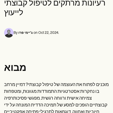
רעיונות מרתקים לטיפול קבוצתי
Life coaches
אנשי מקצוע בתחום בריאות הנפש
Insurance claims
Speech therapists
עובדים סוציאליים
Massage therapists
לייעוץ
דיאטנים ותזונאים
Personal trainers
פיזיותרפיסטים
פסיכולוגים
אחיות
מטפלים בעיסוי
.
Oct 22, 2024
on
ג'יימי פרו
By
מרפאים בעיסוק
Resources
בלוגים
מדריכי משאבים
השוואה
מדריכי אפליקציות
מבוא
תבניות
קודי ICD
Procedure Codes
Superbill Template
מוכנים לפתוח את העוצמה של טיפול קבוצתי? דמיין מרחב
תבנית הערות SOAP
בו נחקרות אסטרטגיות התמודדות מגוונות, ומטפחות
תבנית תוכנית טיפול
Informed Consent Form
צמיחה אישית ורווחה רגשית. מפגשי פסיכותרפיה
Social Work Treatment Plans
קבוצתיים הופכים למסע של תמיכה הדדית המונחה על ידי
DAR Note Template
חיוביות ואחווה. דוגמאות לתרגילי פתיחה אפקטיביים