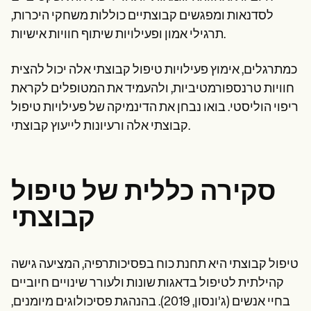
Patient Visit Summary Template
Help Center
לסדנאות ומפגשים קבוצתיים כוללות משחקי היכרות,
Demos
תרגילי אמון ופעילויות שיתוף חוויות אישיות.
Training Hub
Webinars
כמתרגלים, אימוץ פעילויות טיפול קבוצתי אלה יכול להצית
Switch to Carepatron
Become a Partner
חוויות טרנספורמטיביות, ולהעמיד את המטופלים לקראת
Pricing
ריפוי הוליסטי. בואו נבחן את הדינמיקה של פעילויות טיפול
Why Carepatron?
Login
קבוצתי אלה ורעיונות לייעוץ קבוצתי.
Get started
סקירה כללית של טיפול
קבוצתי
טיפול קבוצתי היא תחנת כוח בפסיכותרפיה, המציעה גישה
קהילתית לטיפול בדאגות שונות ולעורר שינויים חיוביים
בחיי אנשים (ג'ונסון, 2019). בהנהגת פסיכולוגים מיומנים,