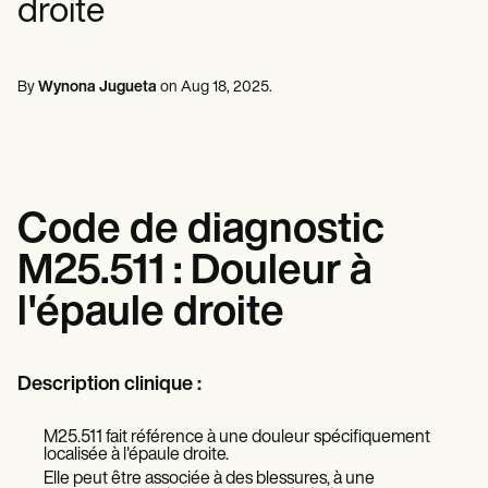
droite
Professionnels de la santé mentale
Life coaches
Insurance claims
Speech therapists
Travailleurs sociaux
Massage therapists
Diététistes et nutritionnistes
Personal trainers
Kinésithérapeutes
By
Wynona Jugueta
on
Aug 18, 2025
.
Psychologues
Infirmiers
Massothérapeutes
Ergothérapeutes
Resources
Blogues
Code de diagnostic
Guides de ressources
Comparaison
M25.511 : Douleur à
Guides des applications
Modèles
l'épaule droite
Codes ICD
Procedure Codes
Modèle Superbill
Modèle de note SOAP
Description clinique :
Modèle de plan de traitement
Informed Consent Form
M25.511 fait référence à une douleur spécifiquement
Social Work Treatment Plans
localisée à l'épaule droite.
DAR Note Template
Elle peut être associée à des blessures, à une