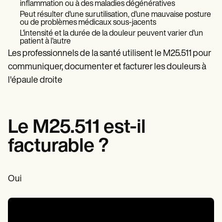
Patient Visit Summary Template
inflammation ou à des maladies dégénératives
Help Center
Peut résulter d'une surutilisation, d'une mauvaise posture
Demos
ou de problèmes médicaux sous-jacents
Training Hub
L'intensité et la durée de la douleur peuvent varier d'un
Webinars
patient à l'autre
Switch to Carepatron
Les professionnels de la santé utilisent le M25.511 pour
Become a Partner
communiquer, documenter et facturer les douleurs à
Pricing
l'épaule droite
Why Carepatron?
Login
Get started
Le M25.511 est-il
facturable ?
Oui