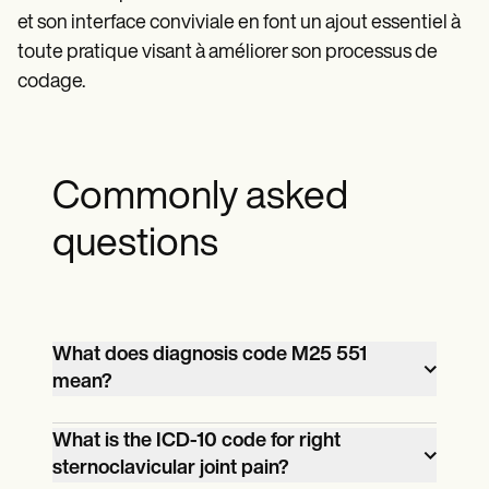
et son interface conviviale en font un ajout essentiel à
toute pratique visant à améliorer son processus de
codage.
Commonly asked
questions
What does diagnosis code M25 551
mean?
Diagnosis code M25.511 indicates pain
What is the ICD-10 code for right
sternoclavicular joint pain?
specifically located in the right shoulder. It