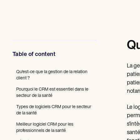
Professionnels de la santé mentale
Travailleurs sociaux
Diététistes et nutritionnistes
Kinésithérapeutes
Psychologues
Infirmiers
Massothérapeutes
Qu
Ergothérapeutes
Resources
Table of content
Blogues
Guides de ressources
La ge
Comparaison
Qu'est-ce que la gestion de la relation
patie
Guides des applications
client ?
patie
Modèles
Pourquoi le CRM est essentiel dans le
Codes ICD
notam
secteur de la santé
Procedure Codes
Modèle Superbill
Le lo
Types de logiciels CRM pour le secteur
Modèle de note SOAP
de la santé
perme
Modèle de plan de traitement
Informed Consent Form
s'int
Meilleur logiciel CRM pour les
Social Work Treatment Plans
professionnels de la santé
santé
DAR Note Template