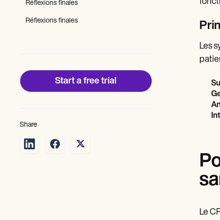
Patient Visit Summary Template
fonct
Réflexions finales
Help Center
Demos
Réflexions finales
Pri
Training Hub
Webinars
Les s
Switch to Carepatron
patie
Become a Partner
Pricing
Why Carepatron?
Start a free trial
Su
Login
Ge
Get started
An
In
Share
Po
sa
Le CR