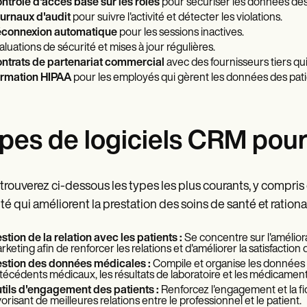
ntrôle d'accès basé sur les rôles
pour sécuriser les données des 
urnaux d'audit
pour suivre l'activité et détecter les violations.
connexion automatique
pour les sessions inactives.
aluations de sécurité et mises à jour régulières.
ntrats de partenariat commercial
avec des fournisseurs tiers qui
rmation HIPAA
pour les employés qui gèrent les données des pati
pes de logiciels CRM pour 
trouverez ci-dessous les types les plus courants, y compris
nté qui améliorent la prestation des soins de santé et rationa
stion de la relation avec les patients :
Se concentre sur l'améliora
rketing afin de renforcer les relations et d'améliorer la satisfaction 
stion des données médicales :
Compile et organise les données se
técédents médicaux, les résultats de laboratoire et les médicaments,
tils d'engagement des patients :
Renforcez l'engagement et la fi
vorisant de meilleures relations entre le professionnel et le patient.