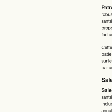
Patr
robus
santé
propo
factu
Cette
patie
sur l
par u
Sal
Sale
santé
inclu
annul