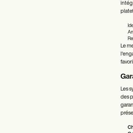
intég
plate
Id
Am
Re
Le me
l'eng
favor
Gar
Les s
des p
garan
prése
Ch