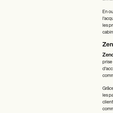
En ou
l'acq
les p
cabin
Zen
Zen
prise
d'acc
commu
Grâce
les p
clien
commu