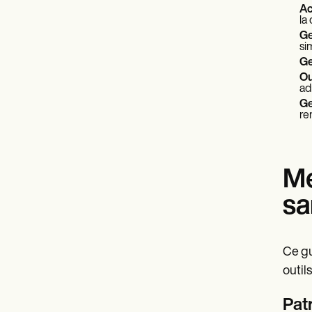
Ac
la
Ge
sim
Ge
Ou
ad
Ge
re
Me
sa
Ce gu
outil
Pat