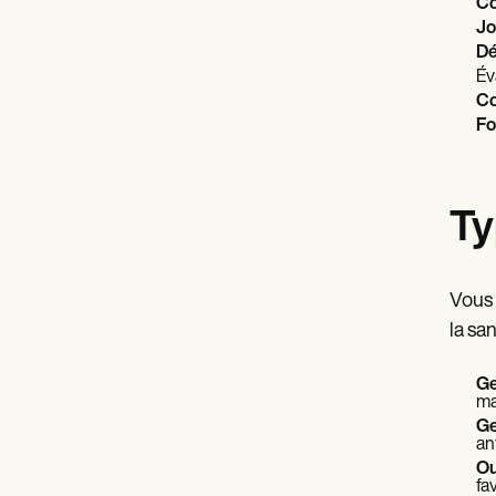
Co
Jo
Dé
Év
Co
Fo
Ty
Vous 
la sa
Ge
ma
Ge
an
Ou
fa