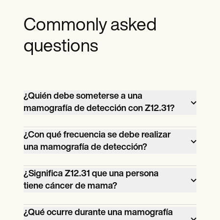
Commonly asked
questions
¿Quién debe someterse a una
mamografía de detección con Z12.31?
En general, se recomienda que las
¿Con qué frecuencia se debe realizar
una mamografía de detección?
mujeres mayores de 40 años se sometan
a mamografías de detección periódicas.
La frecuencia recomendada para las
¿Significa Z12.31 que una persona
Sin embargo, las pautas específicas
tiene cáncer de mama?
mamografías de detección suele ser cada
pueden variar según los antecedentes
uno o dos años para las mujeres mayores
médicos personales y familiares. Es mejor
No, el Z12.31 es un código que se usa para
¿Qué ocurre durante una mamografía
de 40 años. Sin embargo, las
consultar a un proveedor de atención