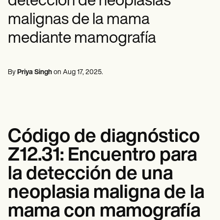
detección de neoplasias
Profesionales de la Salud Mental
Life coaches
Insurance claims
Speech therapists
Trabajo Social
malignas de la mama
Massage therapists
Nutricionistas
Personal trainers
Fisioterapia
mediante mamografía
Psicología
Enfermeras/os
Masajistas
Terapia Ocupacional
By
Priya Singh
on
Aug 17, 2025
.
Resources
Blogs
Guías
Comparación
Guías de la app
Código de diagnóstico
Plantillas
Códigos ICD
Z12.31: Encuentro para
Procedure Codes
Superbill Template
la detección de una
Notas SOAP
Treatment Plan Template
neoplasia maligna de la
Informed Consent Form
Social Work Treatment Plans
mama con mamografía
DAR Note Template