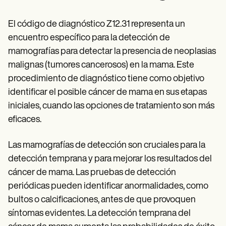
Patient Visit Summary Template
Help Center
Demos
El código de diagnóstico Z12.31 representa un
Training Hub
encuentro específico para la detección de
Webinars
Switch to Carepatron
mamografías para detectar la presencia de neoplasias
Become a Partner
malignas (tumores cancerosos) en la mama. Este
Pricing
procedimiento de diagnóstico tiene como objetivo
Why Carepatron?
Login
identificar el posible cáncer de mama en sus etapas
Get started
iniciales, cuando las opciones de tratamiento son más
eficaces.
Las mamografías de detección son cruciales para la
detección temprana y para mejorar los resultados del
cáncer de mama. Las pruebas de detección
periódicas pueden identificar anormalidades, como
bultos o calcificaciones, antes de que provoquen
síntomas evidentes. La detección temprana del