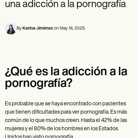
una adicción a la pornografía
Profesionales de la Salud Mental
Life coaches
Insurance claims
Speech therapists
Trabajo Social
Massage therapists
Nutricionistas
Personal trainers
Fisioterapia
Psicología
By
Karina Jiménez
on
May 16, 2025
.
Enfermeras/os
Masajistas
Terapia Ocupacional
Resources
Blogs
Guías
¿Qué es la adicción a la
Comparación
Guías de la app
pornografía?
Plantillas
Códigos ICD
Procedure Codes
Superbill Template
Es probable que se haya encontrado con pacientes
Notas SOAP
que tienen dificultades para ver pornografía. Es más
Treatment Plan Template
Informed Consent Form
común de lo que muchos creen. Hasta el 42% de las
Social Work Treatment Plans
mujeres y el 80% de los hombres en los Estados
DAR Note Template
Unidos han visto pornografía.