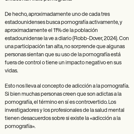
Patient Visit Summary Template
Help Center
Demos
De hecho, aproximadamente uno de cada tres
Training Hub
estadounidenses busca pornografía activamente, y
Webinars
aproximadamente el 11% de la población
Switch to Carepatron
Become a Partner
estadounidense la ve a diario (Robb-Dover, 2024). Con
Pricing
una participación tan alta, no sorprende que algunas
Why Carepatron?
Login
personas sientan que su uso de la pornografía está
Get started
fuera de control o tiene un impacto negativo en sus
vidas.
Esto nos lleva al concepto de adicción a la pornografía.
Si bien muchas personas creen que son adictas a la
pornografía, el término en sí es controvertido. Los
investigadores y los profesionales de la salud mental
tienen desacuerdos sobre si existe la «adicción a la
pornografía».