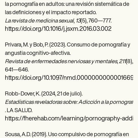
la pornografía en adultos: una revisión sistemática de
las definiciones y el impacto reportado.
La revista de medicina sexual
,
13
(5), 760—777.
https://doi.org/10.1016/j.jsxm.2016.03.002
Privara, M. y Bob, P. (2023). Consumo de pornografía y
angustia cognitivo-afectiva.
Revista de enfermedades nerviosas y mentales
,
211
(8),
641—646.
https://doi.org/10.1097/nmd.0000000000001669
Robb-Dover, K. (2024, 21 de julio).
Estadísticas reveladoras sobre: Adicción a la pornografía
. LA SALUD.
https://fherehab.com/learning/pornography-addict
Sousa, A.D. (2019). Uso compulsivo de pornografía en