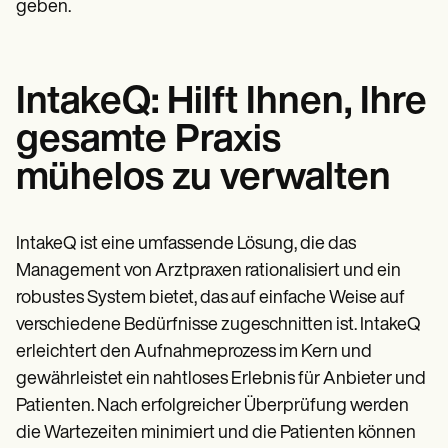
Patient Visit Summary Template
geben.
Help Center
Demos
Training Hub
Webinars
IntakeQ: Hilft Ihnen, Ihre
Switch to Carepatron
Become a Partner
gesamte Praxis
Pricing
Why Carepatron?
mühelos zu verwalten
Login
Get started
IntakeQ ist eine umfassende Lösung, die das
Management von Arztpraxen rationalisiert und ein
robustes System bietet, das auf einfache Weise auf
verschiedene Bedürfnisse zugeschnitten ist. IntakeQ
erleichtert den Aufnahmeprozess im Kern und
gewährleistet ein nahtloses Erlebnis für Anbieter und
Patienten. Nach erfolgreicher Überprüfung werden
die Wartezeiten minimiert und die Patienten können