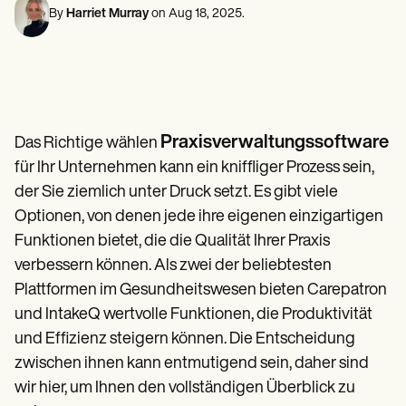
Fachkräfte für psychische Gesundheit
Life coaches
Insurance claims
By
Harriet Murray
on
Aug 18, 2025
.
Speech therapists
Sozialarbeiter
Massage therapists
Ernährungsberater und Ernährungsberater
Personal trainers
Physikalische Therapeuten
Psychologen
Krankenschwestern
Massagetherapeuten
Ergotherapeuten
Praxisverwaltungssoftware
Das Richtige wählen
Resources
für Ihr Unternehmen kann ein kniffliger Prozess sein,
Weblogs
Leitfäden zu Ressourcen
der Sie ziemlich unter Druck setzt. Es gibt viele
Vergleich
Optionen, von denen jede ihre eigenen einzigartigen
Anleitungen für Apps
Funktionen bietet, die die Qualität Ihrer Praxis
Vorlagen
ICD-Codes
verbessern können. Als zwei der beliebtesten
Procedure Codes
Plattformen im Gesundheitswesen bieten Carepatron
Superbill-Vorlage
und IntakeQ wertvolle Funktionen, die Produktivität
SOAP-Notizvorlage
Vorlage für einen Behandlungsplan
und Effizienz steigern können. Die Entscheidung
Informed Consent Form
zwischen ihnen kann entmutigend sein, daher sind
Social Work Treatment Plans
wir hier, um Ihnen den vollständigen Überblick zu
DAR Note Template