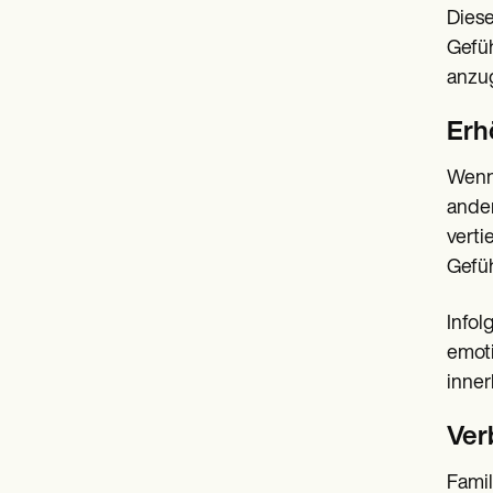
Diese
Gefüh
anzug
Erh
Wenn 
ander
verti
Gefüh
Infol
emoti
inner
Ver
Famil