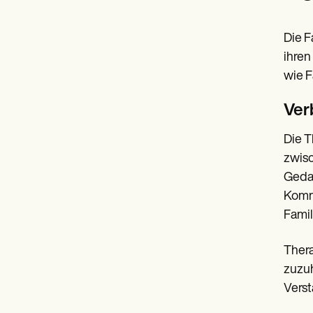
Die F
ihren
wie F
Ver
Die T
zwisc
Gedan
Komm
Famil
Thera
zuzuh
Verst