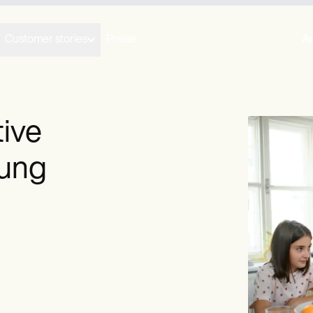
Customer stories
Preise
A
tive
zung