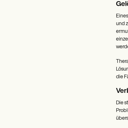
Gel
Eines
und z
ermut
einze
werde
Thera
Lösun
die F
Ver
Die s
Probl
übers