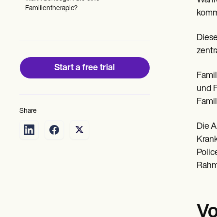
Währe
Patient Visit Summary Template
Familientherapie?
Help Center
kommu
Demos
Training Hub
Diese
Webinars
Switch to Carepatron
zentr
Become a Partner
Start a free trial
Pricing
Famil
Why Carepatron?
Login
und F
Get started
Famil
Share
Die A
Krank
Polic
Rahme
Vo