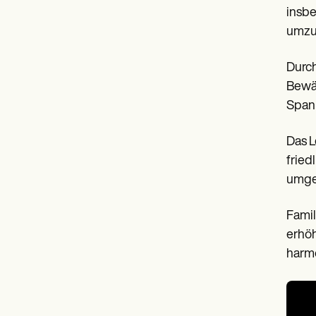
insbe
umzu
Durch
Bewäl
Spann
Das L
fried
umgeh
Famil
erhöh
harmo