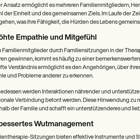
r Ansatz ermöglicht es mehreren Familienmitgliedern, Her
l der Einheit und des gemeinsamen Ziels. Im Laufe der Zei
ehen, was ihre Fähigkeit, die Hürden des Lebens gemeins
öhte Empathie und Mitgefühl
Familienmitglieder durch Familiensitzungen in der Therap
en gewinnen, kommt es häufig zu einer bemerkenswerten
efte Verständnis ermöglicht es den Angehörigen, über ihr
le und Probleme anderer zu erkennen.
gedessen werden Interaktionen nährender und unterstütze
onale Verbindung betont werden. Diese Hinwendung zu m
halb der Familie und schafft ein unterstützenderes und lie
bessertes Wutmanagement
ientherapie-Sitzungen bieten effektive Instrumente und S