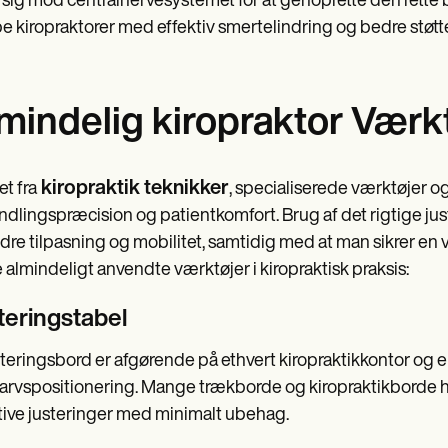
r sig mod centralnervesystemet for at genoprette den rette b
e kiropraktorer med effektiv smertelindring og bedre støtte
mindelig kiropraktor Værk
kiropraktik teknikker
et fra
, specialiserede værktøjer og
dlingspræcision og patientkomfort. Brug af det rigtige ju
dre tilpasning og mobilitet, samtidig med at man sikrer en v
 almindeligt anvendte værktøjer i kiropraktisk praksis:
teringstabel
steringsbord er afgørende på ethvert kiropraktikkontor og er
rvspositionering. Mange trækborde og kiropraktikborde ha
tive justeringer med minimalt ubehag.