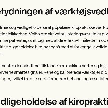
tydningen af værktøjsved
mæssig vedligeholdelse af populære kiropraktiske værktøje
tientsikkerhed. Velholdte aktivatorjusteringsværktøjer give
mme patienter, samtidig med at de effektivt målretter mod 
kt vedligeholdelse hjælper også med at forlænge levetiden fo
n.
umenter, der håndterer tilstande som nakkesmerter og fejljust
orværre smertesignaler. Rene og kalibrerede værktøjer bidra
ringer, hvilket i sidste ende forbedrer behandlingsresultate
dligeholdelse af kiroprakt