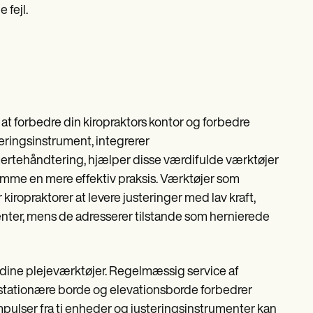
 fejl.
r at forbedre din kiropraktors kontor og forbedre
teringsinstrument, integrerer
smertehåndtering, hjælper disse værdifulde værktøjer
mme en mere effektiv praksis. Værktøjer som
iropraktorer at levere justeringer med lav kraft,
nter, mens de adresserer tilstande som hernierede
de dine plejeværktøjer. Regelmæssig service af
 stationære borde og elevationsborde forbedrer
mpulser fra ti enheder og justeringsinstrumenter kan