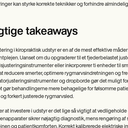
ringer kan styrke korrekte teknikker og forhindre almindelige
gtige takeaways
tering i kiropraktisk udstyr er en af de mest effektive måde
ntplejen. Uanset om du opgraderer til et fjederbelastet jus
sjusteringsinstrumenter eller inkorporerer ti enheder til 
t reducere smerter, optimere rygmarvsindretningen og fre
atorjusteringsinstrumenter og dropborde gør det muligt for k
et gør behandlingerne mere behagelige for følsomme patie
 og forkert justerede rygmarvsled.
r at investere i udstyr er det lige så vigtigt at vedligehol
enapparater sikrer nøjagtig diagnostik, mens rengøring af
jnen og patientkomforten. Korrekt kalibrerede elektriske i