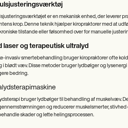
ulsjusteringsværktøj
sjusteringsværktøjet er en mekanisk enhed, der leverer pr
ntens krop. Denne teknik hjælper kiropraktorer med at udføre
roniske tilstande eller følsomhed over for manuelle justeri
 laser og terapeutisk ultralyd
kke-invasiv smertebehandling bruger kiropraktorer ofte kold l
g i blødt væv. Disse metoder bruger lydbølger og lysenergi
gere bedring.
ralydsterapimaskine
lydsterapi bruger lydbølger til behandling af muskelvæv. D
ennemstrømningen og reducerer muskelsmerter, stivhed og
t behandle skader og lette helingsprocessen.