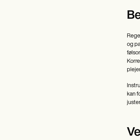
Be
Regel
og pa
følso
Korre
pleje
Instr
kan f
juste
Ve