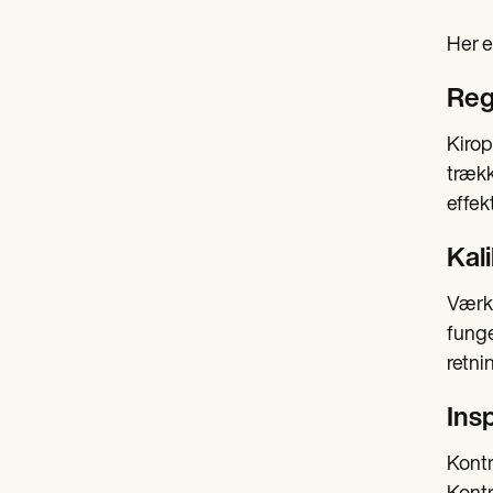
Her e
Reg
Kirop
trækk
effek
Kal
Værkt
funge
retni
Insp
Kontr