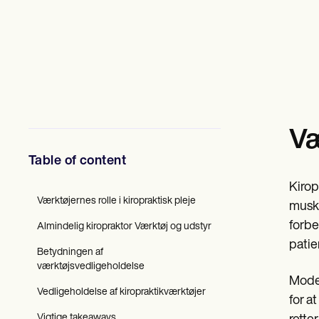
Fagfolk inden for mental sundhed
Socialarbejdere
Diætister & Ernæringseksperter
Fysioterapeuter
Psykologer
Sygeplejersker
Massageterapeuter
Ergoterapeuter
Resources
Væ
Blogs
Ressourcevejledninger
Table of content
Sammenligning
App-vejledninger
Kirop
Skabeloner
Værktøjernes rolle i kiropraktisk pleje
ICD-koder
musku
Procedure Codes
forbe
Almindelig kiropraktor Værktøj og udstyr
Superbill skabelon
patie
SOAP Noteskabelon
Betydningen af
Skabelon til behandlingsplan
værktøjsvedligeholdelse
Informed Consent Form
Moder
Social Work Treatment Plans
Vedligeholdelse af kiropraktikværktøjer
for a
DAR Note Template
Vigtige takeaways