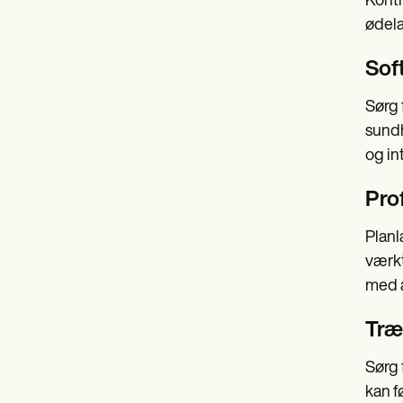
Kontr
ødela
Sof
Sørg 
sundh
og in
Pro
Planl
værkt
med a
Træ
Sørg 
kan f