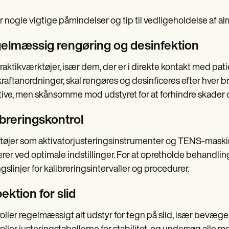
r nogle vigtige påmindelser og tip til vedligeholdelse af al
elmæssig rengøring og desinfektion
raktikværktøjer, især dem, der er i direkte kontakt med pati
raftanordninger, skal rengøres og desinficeres efter hver b
tive, men skånsomme mod udstyret for at forhindre skader o
ibreringskontrol
øjer som aktivatorjusteringsinstrumenter og TENS-maskiner 
rer ved optimale indstillinger. For at opretholde behandl
ngslinjer for kalibreringsintervaller og procedurer.
ektion for slid
oller regelmæssigt alt udstyr for tegn på slid, især bevæg