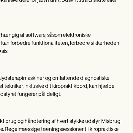
aniske dele for jævn drift. Udskift straks slidte eller
 afhængig af software, såsom elektroniske
an forbedre funktionaliteten, forbedre sikkerheden
sis.
ralydsterapimaskiner og omfattende diagnostiske
t tekniker, inklusive dit kiropraktikbord, kan hjælpe
udstyret fungerer pålideligt.
rekt brug og håndtering af hvert stykke udstyr. Misbrug
eje. Regelmæssige træningssessioner til kiropraktiske