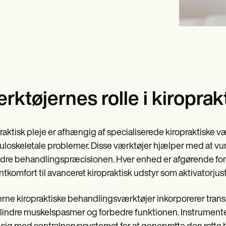
rktøjernes rolle i kiroprak
raktisk pleje er afhængig af specialiserede kiropraktiske væ
loskeletale problemer. Disse værktøjer hjælper med at vur
dre behandlingspræcisionen. Hver enhed er afgørende for op
ntkomfort til avanceret kiropraktisk udstyr som aktivatorju
ne kiropraktiske behandlingsværktøjer inkorporerer trans
t lindre muskelspasmer og forbedre funktionen. Instrument