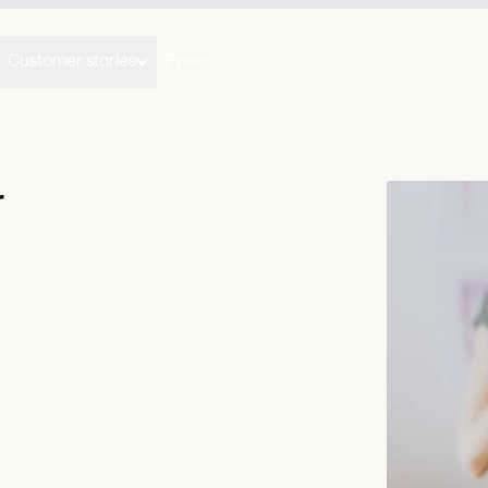
Customer stories
Priser
r