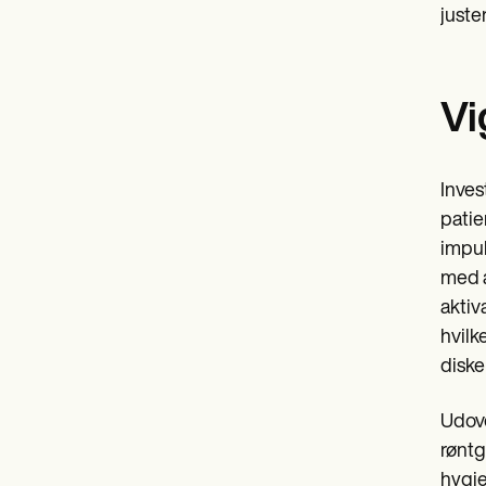
juste
Vi
Inves
patie
impul
med a
aktiv
hvilk
diske
Udove
røntg
hygie