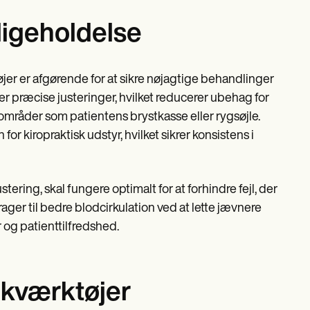
ligeholdelse
r er afgørende for at sikre nøjagtige behandlinger
r præcise justeringer, hvilket reducerer ubehag for
områder som patientens brystkasse eller rygsøjle.
r kiropraktisk udstyr, hvilket sikrer konsistens i
ering, skal fungere optimalt for at forhindre fejl, der
ger til bedre blodcirkulation ved at lette jævnere
r og patienttilfredshed.
ikværktøjer