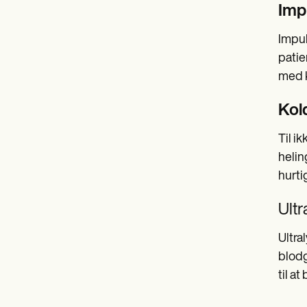
Imp
Impul
patie
med k
Kold
Til i
helin
hurti
Ult
Ultra
blodg
til a