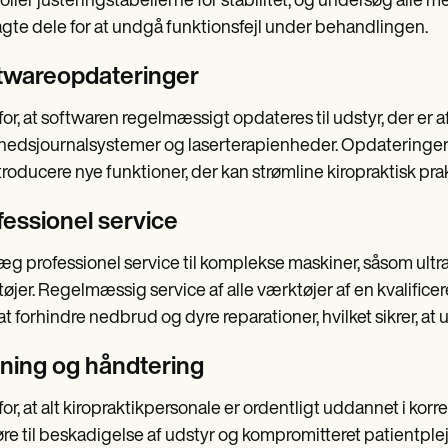
oller justeringstabellerne for stabilitet, og undersøg alle mek
gte dele for at undgå funktionsfejl under behandlingen.
twareopdateringer
for, at softwaren regelmæssigt opdateres til udstyr, der er
edsjournalsystemer og laserterapienheder. Opdateringer k
troducere nye funktioner, der kan strømline kiropraktisk prak
fessionel service
æg professionel service til komplekse maskiner, såsom ult
øjer. Regelmæssig service af alle værktøjer af en kvalificere
t forhindre nedbrud og dyre reparationer, hvilket sikrer, at 
ning og håndtering
for, at alt kiropraktikpersonale er ordentligt uddannet i kor
øre til beskadigelse af udstyr og kompromitteret patientpl