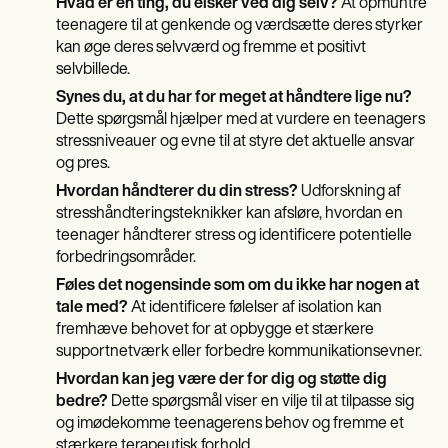
Hvad er en ting, du elsker ved dig selv?
At opmuntre
teenagere til at genkende og værdsætte deres styrker
kan øge deres selvværd og fremme et positivt
selvbillede.
Synes du, at du har for meget at håndtere lige nu?
Dette spørgsmål hjælper med at vurdere en teenagers
stressniveauer og evne til at styre det aktuelle ansvar
og pres.
Hvordan håndterer du din stress?
Udforskning af
stresshåndteringsteknikker kan afsløre, hvordan en
teenager håndterer stress og identificere potentielle
forbedringsområder.
Føles det nogensinde som om du ikke har nogen at
tale med?
At identificere følelser af isolation kan
fremhæve behovet for at opbygge et stærkere
supportnetværk eller forbedre kommunikationsevner.
Hvordan kan jeg være der for dig og støtte dig
bedre?
Dette spørgsmål viser en vilje til at tilpasse sig
og imødekomme teenagerens behov og fremme et
stærkere terapeutisk forhold.