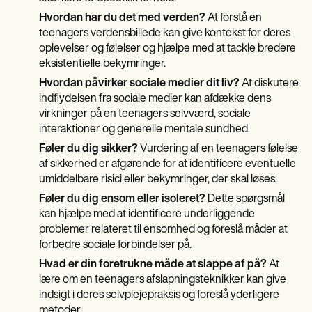
Hvordan har du det med verden?
At forstå en
teenagers verdensbillede kan give kontekst for deres
oplevelser og følelser og hjælpe med at tackle bredere
eksistentielle bekymringer.
Hvordan påvirker sociale medier dit liv?
At diskutere
indflydelsen fra sociale medier kan afdække dens
virkninger på en teenagers selvværd, sociale
interaktioner og generelle mentale sundhed.
Føler du dig sikker?
Vurdering af en teenagers følelse
af sikkerhed er afgørende for at identificere eventuelle
umiddelbare risici eller bekymringer, der skal løses.
Føler du dig ensom eller isoleret?
Dette spørgsmål
kan hjælpe med at identificere underliggende
problemer relateret til ensomhed og foreslå måder at
forbedre sociale forbindelser på.
Hvad er din foretrukne måde at slappe af på?
At
lære om en teenagers afslapningsteknikker kan give
indsigt i deres selvplejepraksis og foreslå yderligere
metoder.