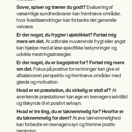
Sover, spiser og træner du godt?
Evaluering af
væsentlige sundhedsvaner kan fremhæve områder,
hvor livsstilsændringer kan forbedre det generelle
velvære.
Er der noget, du frygter i øjeblikket? Fortæl mig
mere om det.
At udforske nuværende frygt eller angst
kan hjælpe med at løse specifikke bekymringer og
udvikle mestringsstrategier.
Er der noget, du er begejstret for? Fortæl mig mere
om det.
Fokus på positive forventninger kan give et
afbalanceret perspektiv og fremhæve områder med
glæde og motivation.
Hvad er en præstation, du virkelig er stolt af?
At
anerkende præstationer kan øge en teenagers selvtillid
og tilskynde til et positivt selvsyn.
Hvad er tre ting, du er taknemmelig for? Hvorfor er
du taknemmelig for dem?
At øve taknemmelighed
kan forbedre en teenagers syn og fremme positiv
tænkning.