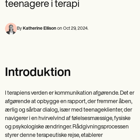
teenagere i terapi
Fagfolk inden for mental sundhed
Life coaches
Insurance claims
Speech therapists
Socialarbejdere
Massage therapists
Diætister & Ernæringseksperter
Personal trainers
Fysioterapeuter
Psykologer
By
Katherine Ellison
on
Oct 29, 2024
.
Sygeplejersker
Massageterapeuter
Ergoterapeuter
Resources
Blogs
Ressourcevejledninger
Introduktion
Sammenligning
App-vejledninger
Skabeloner
ICD-koder
I terapiens verden er kommunikation afgørende. Det er
Procedure Codes
afgørende at opbygge en rapport, der fremmer åben,
Superbill skabelon
SOAP Noteskabelon
ærlig og sårbar dialog, især med teenageklienter, der
Skabelon til behandlingsplan
navigerer i en hvirvelvind af følelsesmæssige, fysiske
Informed Consent Form
og psykologiske ændringer. Rådgivningsprocessen
Social Work Treatment Plans
DAR Note Template
styrer denne terapeutiske rejse, etablerer