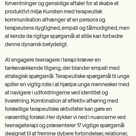
Patient Visit Summary Template
forventninger og gensidige aftaler for at skabe et
Help Center
produktivt miljø. Kunsten med terapeutisk
Demos
Training Hub
kommunikation afhænger af en persons og
Webinars
terapeutens dygtighed, empati og tålmodighed, men
Switch to Carepatron
at kende de rigtige spørgsmål at stille kan forbedre
Become a Partner
Pricing
denne dynamik betydeligt.
Why Carepatron?
Login
At engagere teenagere i terapi kræver en
Get started
tankevækkende tilgang, der blander empati med
strategisk spørgsmål. Terapeutiske spørgsmål til unge
spiller en vigtig rolle i at hjælpe unge mennesker med
at navigere i udfordringerne ved identitet og
livsretning. Kombination af effektiv afhøring med
forskellige terapeutiske aktiviteter kan gøre en
væsentlig forskel. Her dykker vi ned i nuancerne ved
teenageterapi og præsenterer 17 vigtige spørgsmål
designet til at fremme dybere forbindelser, relationer,