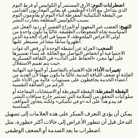
اضطرابات النوم:
الأرق المستمر أو الكوابيس أو فرط النوم
الذي يتداخل مع الأداء الوظيفي. قد يعاني المحاربون القدامى
من اليقظة التكتيكية المفرطة أثناء النوم أو يقاومون النوم
بسبب الكوابيس المتعلقة بتجارب النشر.
التهيج:
الغضب غير المعهود أو المزاج القصير أو ردود الفعل غير
المتناسبة تجاه الضغوطات الطفيفة. غالبًا ما تكون واحدة من
أولى الأعراض الملحوظة، لا سيما في أفراد الخدمة الذين
أظهروا سابقًا مشاعر مسيطر عليها.
السحب:
العزلة عن أنشطة الوحدة أو رفض الدعوات
الاجتماعية أو انخفاض التواصل مع العائلة. قد يُساء تفسيرها
على أنها مجرد «الحفاظ على الذات» في الثقافة العسكرية
حيث يتم تقييم الاستقلال.
تغييرات الأداء:
قلة الاهتمام بالتفاصيل أو المواعيد النهائية
الفائتة أو ضعف اللياقة البدنية. غالبًا ما يكون مهمًا لأن العديد من
أعضاء الخدمة يحافظون على مستويات عالية من الأداء على
الرغم من الضائقة النفسية.
اليقظة المفرطة:
اليقظة المفرطة أو الاستجابات المفاجئة أو
سلوكيات التحقق من السلامة التي تستمر خارج سياقات النشر.
قد يبدو هذا على أنه «وعي تكتيكي» ولكنه يتجاوز المواقف
المناسبة.
يمكن أن يؤدي التعرف المبكر على هذه العلامات إلى تسهيل
التدخل قبل أن تتطور الأعراض إلى حالات أكثر خطورة، مثل
اضطراب ما بعد الصدمة أو الضعف الوظيفي.