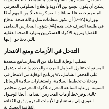
للسكان العسكريين بنتائج واعدة. بالنسبة للاكتئاب الشديد،
يمكن أن يكون الجمع بين الأدوية والعلاج السلوكي المعرفي
المصمم خصيصًا للسياقات العسكرية فعالًا. من المهم أيضًا
أن تكون منظمات مثل وكالة صحة الدفاع (DHA) ووزارة
شؤون المحاربين القدامى (VA) في طليعة التعرف على هذه
القضايا وتزويد الأفراد العسكريين بموارد الصحة العقلية
التي يحتاجون إليها.
التدخل في الأزمات ومنع الانتحار
تتطلب الوقاية الشاملة من الانتحار مناهج متعددة
المستويات تتناول العوامل الفردية والوحدة والنظام. يشتمل
برنامج الوقاية من الانتحار في VA على الفحص الشامل،
وتدخلات تخطيط السلامة، واستشارات سلامة الوسائل
المميتة، ورعاية المتابعة المعززة للأفراد المعرضين لمخاطر
عالية. يوفر خط أزمات المحاربين القدامى أيضًا الوصول
الفوري إلى مستشاري الأزمات المدربين ذوي الكفاءة
الثقافية العسكرية.