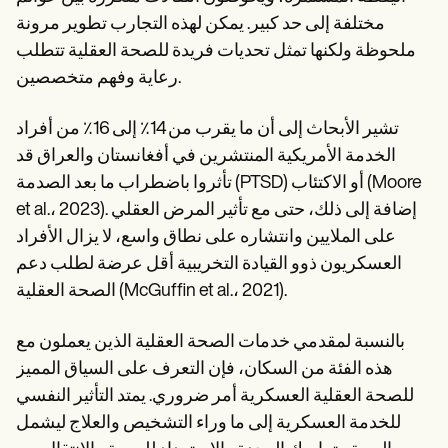
Patient Visit Summary Template
Help Center
مختلفة إلى حد كبير. يمكن لهذه التجارب تطوير مرونة
Demos
ملحوظة ولكنها تمثل تحديات فريدة للصحة العقلية تتطلب
Training Hub
رعاية وفهم متخصصين.
Webinars
Switch to Carepatron
Become a Partner
تشير الأبحاث إلى أن ما يقرب من 14٪ إلى 16٪ من أفراد
Pricing
الخدمة الأمريكية المنتشرين في أفغانستان والعراق قد
Why Carepatron?
Login
تأثروا باضطراب ما بعد الصدمة (PTSD) أو الاكتئاب (Moore
Get started
et al.، 2023). إضافة إلى ذلك، حتى مع تأثير المرض العقلي
على الملايين وانتشاره على نطاق واسع، لا يزال الأفراد
العسكريون ذوو القيادة التخريبية أقل عرضة لطلب دعم
الصحة العقلية (McGuffin et al.، 2021).
بالنسبة لمقدمي خدمات الصحة العقلية الذين يعملون مع
هذه الفئة من السكان، فإن التعرف على السياق المميز
للصحة العقلية العسكرية أمر ضروري. يمتد التأثير النفسي
للخدمة العسكرية إلى ما وراء التشخيص والعلاج ليشمل