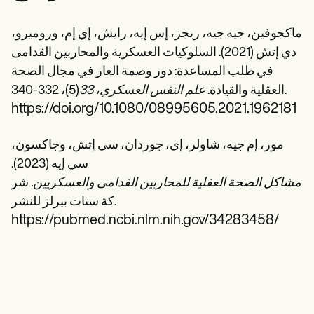
ماكجوفين، جيه جيه، ريجز، إس إيه، رايش، إي إم، وروميرو،
دي إتش (2021). السلوكيات العسكرية والمحاربين القدامى
في طلب المساعدة: دور وصمة العار في مجال الصحة
(5)، 332-340.
العقلية والقيادة.
علم النفس العسكري،
33
https://doi.org/10.1080/08995605.2021.1962181
مور، إم جيه، شاولر، إي، جوردان، سي إتش، وجاكسون،
سي إيه (2023).
مشاكل الصحة العقلية للمحاربين القدامى والعسكريين.
شر
كة ستات بيرلز للنشر.
https://pubmed.ncbi.nlm.nih.gov/34283458/