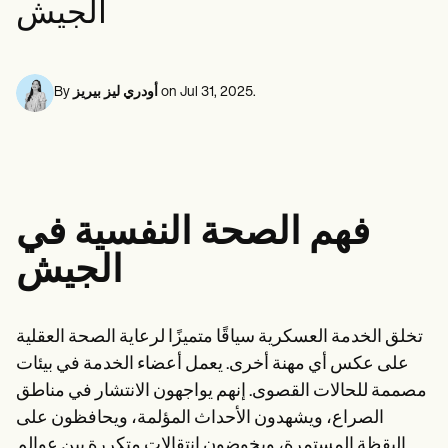
الجيش
Life coaches
متخصصو الصحة النفسية
Insurance claims
Speech therapists
الأخصائيون الاجتماعيون
Massage therapists
أخصائيو التغذية والتغذية
Personal trainers
معالجو العلاج الطبيعي
علماء النفس
.
Jul 31, 2025
on
أودري ليز بيريز
By
الممرضات
معالجو التدليك
المعالجون المهنيون
Resources
المدونات
أدلة الموارد
فهم الصحة النفسية في
مقارنة
أدلة التطبيقات
الجيش
قوالب
رموز التصنيف الدولي للأمراض
Procedure Codes
قالب سوبربل
تخلق الخدمة العسكرية سياقًا متميزًا لرعاية الصحة العقلية
قالب ملاحظة SOAP
على عكس أي مهنة أخرى. يعمل أعضاء الخدمة في بيئات
قالب خطة العلاج
Informed Consent Form
مصممة للحالات القصوى. إنهم يواجهون الانتشار في مناطق
Social Work Treatment Plans
الصراع، ويشهدون الأحداث المؤلمة، ويحافظون على
DAR Note Template
اليقظة المستمرة، ويخوضون انتقالات متكررة بين عوالم