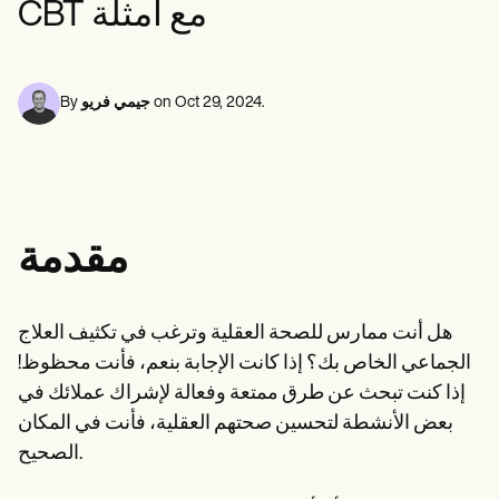
CBT مع أمثلة
Life coaches
متخصصو الصحة النفسية
Insurance claims
Speech therapists
الأخصائيون الاجتماعيون
Massage therapists
أخصائيو التغذية والتغذية
Personal trainers
معالجو العلاج الطبيعي
علماء النفس
.
Oct 29, 2024
on
جيمي فريو
By
الممرضات
معالجو التدليك
المعالجون المهنيون
Resources
المدونات
أدلة الموارد
مقدمة
مقارنة
أدلة التطبيقات
قوالب
رموز التصنيف الدولي للأمراض
هل أنت ممارس للصحة العقلية وترغب في تكثيف العلاج
Procedure Codes
الجماعي الخاص بك؟ إذا كانت الإجابة بنعم، فأنت محظوظ!
قالب سوبربل
قالب ملاحظة SOAP
إذا كنت تبحث عن طرق ممتعة وفعالة لإشراك عملائك في
قالب خطة العلاج
بعض الأنشطة لتحسين صحتهم العقلية، فأنت في المكان
Informed Consent Form
الصحيح.
Social Work Treatment Plans
DAR Note Template