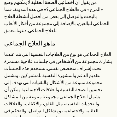
Patient Visit Summary Template
من يقول أن أخصائيي الصحة العقلية لا يمكنهم وضع
Help Center
«المرح» في «العلاج الجماعي؟» في هذه المدونة، قمنا
Demos
Training Hub
بالبحث والتوصل إلى بعض من أفضل أنشطة العلاج
Webinars
الجماعي للبالغين
،
بالإضافة إلى مجموعة من أفكار الألعاب
Switch to Carepatron
للعلاج الجماعي. دعونا نتعمق!
Become a Partner
Pricing
Why Carepatron?
ماهو العلاج الجماعي
Login
Get started
العلاج الجماعي هو نوع من العلاجات النفسية التي تتم عندما
يشارك مجموعة من الأشخاص في جلسات علاجية مستمرة
تحت إشراف متخصص نفسي. تستخدم هذه الجلسات
لتقديم الدعم والمشورة النفسية للمشتركين، وتشمل
مجموعة متنوعة من الأشكال والتقنيات التي تهدف إلى
تحسين الصحة النفسية والعلاقات الاجتماعية. يمكن أن
يشمل العلاج الجماعي مجموعة متنوعة من المشاكل
والتحديات النفسية، مثل القلق، والاكتئاب، والعلاقات
العائلية والاجتماعية، ومشاكل التواصل، والتحكم في