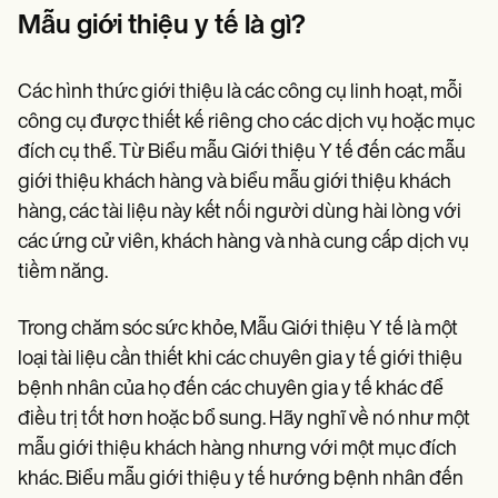
Patient Visit Summary Template
Mẫu giới thiệu y tế là gì
?
Help Center
Demos
Training Hub
Webinars
Các hình thức giới thiệu là các công cụ linh hoạt, mỗi
Switch to Carepatron
công cụ được thiết kế riêng cho các dịch vụ hoặc mục
Become a Partner
đích cụ thể. Từ Biểu mẫu Giới thiệu Y tế đến các mẫu
Pricing
Why Carepatron?
giới thiệu khách hàng và biểu mẫu giới thiệu khách
Login
hàng, các tài liệu này kết nối người dùng hài lòng với
Get started
các ứng cử viên, khách hàng và nhà cung cấp dịch vụ
tiềm năng.
Trong chăm sóc sức khỏe, Mẫu Giới thiệu Y tế là một
loại tài liệu cần thiết khi các chuyên gia y tế giới thiệu
bệnh nhân của họ đến các chuyên gia y tế khác để
điều trị tốt hơn hoặc bổ sung. Hãy nghĩ về nó như một
mẫu giới thiệu khách hàng nhưng với một mục đích
khác. Biểu mẫu giới thiệu y tế hướng bệnh nhân đến