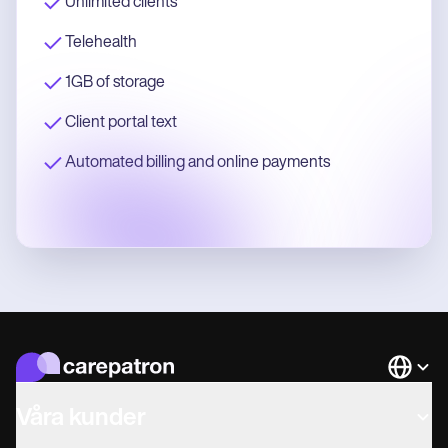
Unlimited clients
Telehealth
1GB of storage
Client portal text
Automated billing and online payments
Languag
Våra kunder