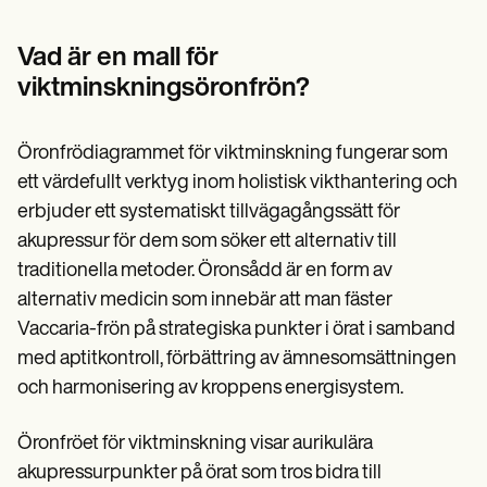
Patient Visit Summary Template
Help Center
Demos
Vad är en mall för
Training Hub
viktminskningsöronfrön?
Webinars
Switch to Carepatron
Become a Partner
Öronfrödiagrammet för viktminskning fungerar som
Pricing
Why Carepatron?
ett värdefullt verktyg inom holistisk vikthantering och
Login
erbjuder ett systematiskt tillvägagångssätt för
Get started
akupressur för dem som söker ett alternativ till
traditionella metoder. Öronsådd är en form av
alternativ medicin som innebär att man fäster
Vaccaria-frön på strategiska punkter i örat i samband
med aptitkontroll, förbättring av ämnesomsättningen
och harmonisering av kroppens energisystem.
Öronfröet för viktminskning visar aurikulära
akupressurpunkter på örat som tros bidra till