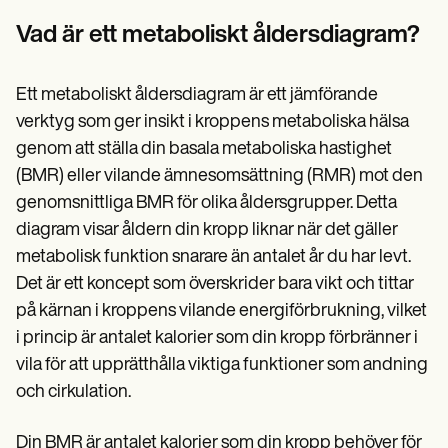
Patient Visit Summary Template
Help Center
Vad är ett metaboliskt åldersdiagram?
Demos
Training Hub
Webinars
Ett metaboliskt åldersdiagram är ett jämförande
Switch to Carepatron
Become a Partner
verktyg som ger insikt i kroppens metaboliska hälsa
Pricing
genom att ställa din basala metaboliska hastighet
Why Carepatron?
(BMR) eller vilande ämnesomsättning (RMR) mot den
Login
Get started
genomsnittliga BMR för olika åldersgrupper. Detta
diagram visar åldern din kropp liknar när det gäller
metabolisk funktion snarare än antalet år du har levt.
Det är ett koncept som överskrider bara vikt och tittar
på kärnan i kroppens vilande energiförbrukning, vilket
i princip är antalet kalorier som din kropp förbränner i
vila för att upprätthålla viktiga funktioner som andning
och cirkulation.
Din BMR är antalet kalorier som din kropp behöver för