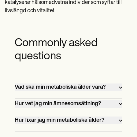
katalyserar hälsomedvetna individer som syftar till
livslängd och vitalitet.
Commonly asked
questions
Vad ska min metaboliska ålder vara?
Din metaboliska ålder bör helst matcha
Hur vet jag min ämnesomsättning?
eller vara yngre än din kronologiska ålder,
men detta varierar beroende på
Du kan beräkna din ämnesomsättning
Hur fixar jag min metaboliska ålder?
kondition, muskelmassa, och
med hjälp av ekvationer som Harris-
livsstilsfaktorer. Sammantaget är en yngre
Benedict- eller Katch-Mcardle-
För att förbättra din metaboliska ålder,