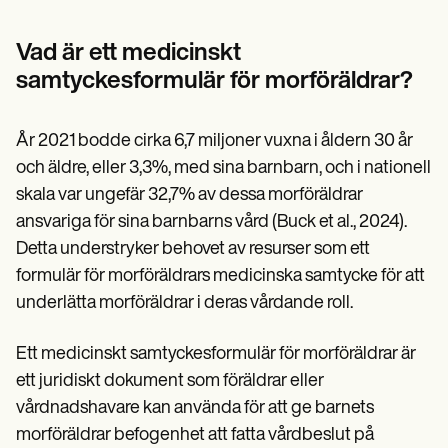
Patient Visit Summary Template
Help Center
Demos
Vad är ett medicinskt
Training Hub
samtyckesformulär för morföräldrar?
Webinars
Switch to Carepatron
Become a Partner
År 2021 bodde cirka 6,7 miljoner vuxna i åldern 30 år
Pricing
Why Carepatron?
och äldre, eller 3,3%, med sina barnbarn, och i nationell
Login
skala var ungefär 32,7% av dessa morföräldrar
Get started
ansvariga för sina barnbarns vård (Buck et al., 2024).
Detta understryker behovet av resurser som ett
formulär för morföräldrars medicinska samtycke för att
underlätta morföräldrar i deras vårdande roll.
Ett medicinskt samtyckesformulär för morföräldrar är
ett juridiskt dokument som föräldrar eller
vårdnadshavare kan använda för att ge barnets
morföräldrar befogenhet att fatta vårdbeslut på