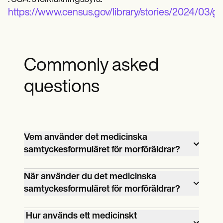
https://www.census.gov/library/stories/2024/03/gr
Commonly asked
questions
Vem använder det medicinska
samtyckesformuläret för morföräldrar?
Föräldrar eller vårdnadshavare använder
När använder du det medicinska
Medicinsk samtyckesformulär för morföräld
samtyckesformuläret för morföräldrar?
när de vill bemyndiga barnets
Detta formulär, eller ett medicinskt
morföräldrar att fatta vårdbeslut för deras
‍ Hur används ett medicinskt
frisläppningsformulär, används när
räkning.