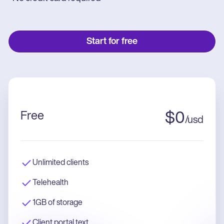
Start for free
Free
$
0
/
usd
Unlimited clients
Telehealth
1GB of storage
Client portal text