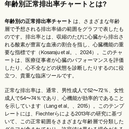
Patient Visit Summary Template
年齢別正常排出率チャートとは?
Help Center
Demos
Training Hub
年齢別の正常排出率チャート
は、さまざまな年齢
Webinars
Switch to Carepatron
層で予想される排出率値の範囲をグラフで表したも
Become a Partner
のです。排出率とは、収縮のたびに心臓から排出さ
Pricing
れる酸素が豊富な血液の割合を指し、心臓機能の重
Why Carepatron?
Login
要な指標です（Kosaraju et al。、2024）。このチャ
Get started
ートは、医療従事者が心臓のパフォーマンスを評価
したり、心不全などの状態を診断したりするのに役
立つ、貴重な臨床ツールです。
正常な排出率は、通常、男性成人で52〜72％、女性
成人で54〜74％であり、心機能が効率的であること
を示しています（Lang et al。、2015）。このテンプ
レートには、Fiechterらによる2013年の研究に基づ
いて、この正常範囲をさまざまな年齢層で分類した