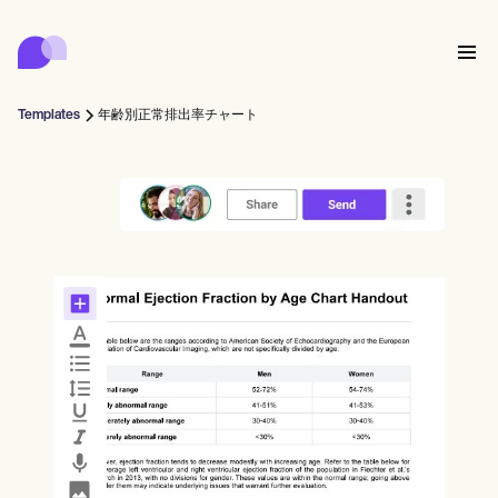
Carepatron
Product
スケジューリング
ドキュメンテーション
患者ポータル
Templates
年齢別正常排出率チャート
健康記録
Features
請求
コンプライアンス
Who we're for
オンラインフォーム
つながる
リマインダー
支払い
ケア
Behavioral
スケジュール
遠隔医療
Online booking
クリニカルノート
Medical
完了する
Counselors
会う
プラクティス・マネジメント
Automatic reminders
Mental health
Allied
Community
Telehealth video
Dentists
治療する
ソロプラクティショナー
メッセージ
Psychologists
In session notes
Get started for free
Nurse practitioners
クリニック管理
Wellness
新規開業医
Dietitians
ePrescribe
Client messaging
Therapists
NEW
Nurses
チーム
記録する
コンプライアンスとセキュリティ
Nutritionists
Treatment plans
Book a demo
SMS and email
Acupuncturists
カウンセラー
Physicians
AI Scribe
Occupational therapists
コーチ
Carepatron AI
Chiropractors
請求する
Psychiatrists
ログイン
音声言語病理学者
Clinical notes
Physical therapists
Health coaches
Invoicing and payments
ワークフロー全体を表示
カイロプラクター
Social workers