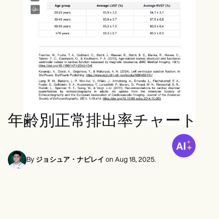
メンタルヘルス専門家
Life coaches
Insurance claims
Speech therapists
ソーシャルワーカー
Massage therapists
栄養士と栄養士
Personal trainers
理学療法士
心理学者
看護師
マッサージセラピスト
作業療法士
Resources
ブログ
リソースガイド
比較
年齢別正常排出率チャート
アプリガイド
[テンプレート]
ICD コード
Procedure Codes
By
ジョシュア・ナピレイ
on
Aug 18, 2025
.
スーパービルテンプレート
SOAP ノートテンプレート
治療計画テンプレート
Informed Consent Form
Social Work Treatment Plans
DAR Note Template