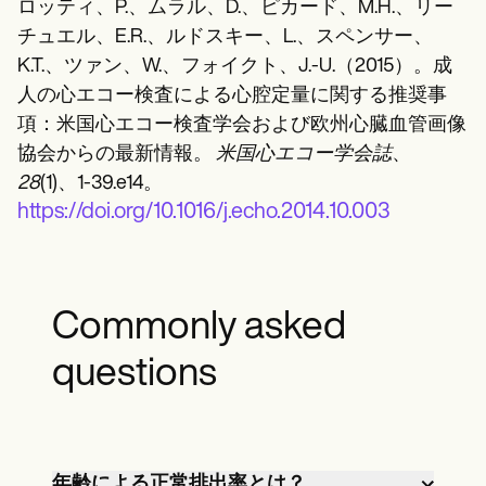
ロッティ、P.、ムラル、D.、ピカード、M.H.、リー
チュエル、E.R.、ルドスキー、L.、スペンサー、
K.T.、ツァン、W.、フォイクト、J.-U.（2015）。成
人の心エコー検査による心腔定量に関する推奨事
項：米国心エコー検査学会および欧州心臓血管画像
協会からの最新情報。
米国心エコー学会誌
、
28
(1)、1-39.e14。
https://doi.org/10.1016/j.echo.2014.10.003
Commonly asked
questions
年齢による正常排出率とは？