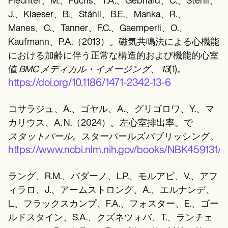
Fiechter、M.、Fuchs、T.A.、Gebhard、C.、Stehli、
J.、Klaeser、B.、Stähli、B.E.、Manka、R.、
Manes、C.、Tanner、F.C.、Gaemperli、O.、
Kaufmann、P.A.（2013）。磁気共鳴法による心機能
における加齢に伴う正常な構造的および機能的心室
値
BMC メディカル・イメージング
、
13
(1)。
https://doi.org/10.1186/1471-2342-13-6
コサラジュ、A.、ゴヤル、A.、グリゴロワ、Y.、マ
カリウス、A. N.（2024）。左心室排出率。で
スタットパール
。スターパールズパブリッシング。
https://www.ncbi.nlm.nih.gov/books/NBK459131/
ラング、R.M.、バダーノ、L.P.、モルアビ、V.、アフ
ィラロ、J.、アームストロング、A.、エルナンデ、
L.、フラックスカンプ、F.A.、フォスター、E.、ゴー
ルドスタイン、S.A.、クズネツォバ、T.、ランチェ