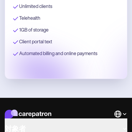
Unlimited clients
Telehealth
1GB of storage
Client portal text
Automated billing and online payments
Languag
対象者