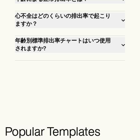
正常排出率（EF）は、年齢に関係な
心不全はどのくらいの排出率で起こり
く、一般に男性成人で52〜72％、女性
ますか？
成人で54〜74％の範囲ですが、高齢者
心不全は通常、排出率が40％を下回
ではわずかな増加が見られます。
年齢別標準排出率チャートはいつ使用
り、EFが30％未満で重度の心不全が発
されますか?
生したときに示されます。
配布資料と患者カルテは、心臓検査、
予防健康診断、息切れや疲労などの症
状を呈している個人の評価に使用でき
ます。また、長期管理においても、排
出率の経時的な変化を追跡するために
も用いられています。
Popular Templates