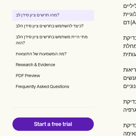
Patient Visit Summary Template
ילית משתמשת
Help Center
Demos
ורקים הכליליים כדי לזהות ולמדוד משקעי סידן או זרימת
מהו תרשים ציון סידן לב?
Training Hub
A).
Webinars
כיצד להשתמש בתרשים ציון סידן הלב?
Switch to Carepatron
Become a Partner
מתי היית משתמש בתרשים ציון סידן הלב
 "ציון סידן", המציין את כמות הסידן בעורקים הכליליים. ניקוד סידן בעורק הכלילי משקף את רמת הפלאק
Pricing
הזה?
למחלת
Why Carepatron?
מה המשמעות של התוצאות?
Login
Get started
Research & Evidence
ריאות
PDF Preview
אנשים
Frequently Asked Questions
מוך ללא תסמינים, והיא
Start a free trial
 הבריאות