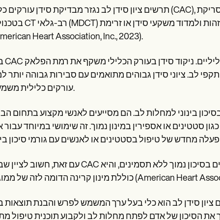
תרשים ציון סידן לב נגזר מבדיקת סידן עורקים כליליים (CAC), סריקת CT מיוחדת בלב. סריקת הסידן הכל
בטכנולוגיית CT רב-גלאי (MDCT) הלוכדת תמונות מפורטות של הע
דם (merican Heart Association, Inc., 2023
בדיקת CAC מספקת
התקפי לב. ציוני סידן גבוהים מתואמים עם סבירות גבוהה יותר 
עורקים כלילית משמעותית.
בסיכון בינוני למחלות לב. הם מסייעים לאנשי מקצוע בתחום הב
ון סטטינים או אספירין במינון נמוך. זה שימושי במיוחד עבור 
עם זאת, חשוב לציין שבדיקת CAC אינה מומלצת בדרך כלל לבדיקה שגרתית אצל אנשים בסיכון נ
פיה (American Heart Association, Inc., 2023).
ן סידן לב הוא כלי בעל ערך המשמש לפרש והבנת תוצאות בדיקת CAC. זה יכול לעזור לאנשי מקצוע בתחום