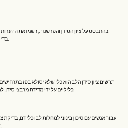
בהתבסס על ציון הסידן והפרשנות, רשמו את ההערות וה
בדיקות אבחון נוספות. חתום ותאריך את הטופס כדי להשלים את התהליך.
תרשים ציון סידן הלב הוא כלי שלא יסולא בפז בתרחישים 
כליליים על ידי מדידת מרבצי סידן. להלן חמישה מקרים מרכזיים כאשר השימוש בתרשים זה מועיל במיוחד:
עבור אנשים עם סיכון בינוני למחלות לב וכלי דם, בדיקת צ
של הסיכון להתקף לב עתידי ומודיע על החלטות לגבי טיפולים מונעים.