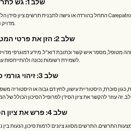
שלב 1: גש לתרשים
התחל בהורדה או גישה לתבנית תרשים ציון סידן הלב דרך Carepatron. ודא שיש לך את הגרסה העדכנית ביותר
מדויק ועדכני.
שלב 2: הזן את פרטי המטופל
זהה מטופל, מספר איש קשר וכתובת דוא"ל. מידע דמוגרפי מדויק 
לשמירת רשומות נכונה ולהתייחסות עתידית.
שלב 3: זיהוי גורמי סיכון
 כגון סוכרת, היסטוריית עישון, לחץ דם גבוה או היסטוריה מש
שלב 4: פרש את ציון הסידן
ות התרשים. התרשים מסווג ציונים לרמות סיכון, הנעות בין נ