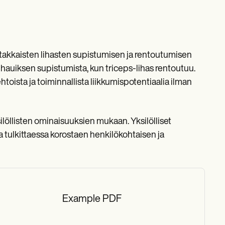
astakkaisten lihasten supistumisen ja rentoutumisen
hauiksen supistumista, kun triceps-lihas rentoutuu.
oista ja toiminnallista liikkumispotentiaalia ilman
löllisten ominaisuuksien mukaan. Yksilölliset
tulkittaessa korostaen henkilökohtaisen ja
Example PDF