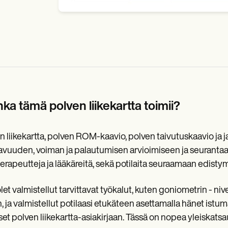
ka tämä polven liikekartta toimii?
n liikekartta, polven ROM-kaavio, polven taivutuskaavio ja j
avuuden, voiman ja palautumisen arvioimiseen ja seurantaa
terapeutteja ja lääkäreitä, sekä potilaita seuraamaan edistym
let valmistellut tarvittavat työkalut, kuten goniometrin - niv
n, ja valmistellut potilaasi etukäteen asettamalla hänet ist
set polven liikekartta-asiakirjaan. Tässä on nopea yleiskatsaus 