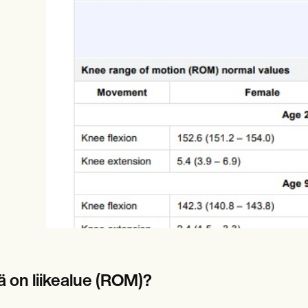
es
Insurance claims
ä on liikealue (ROM)?