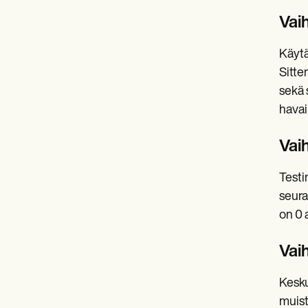
Vaih
Käytä
Sitte
sekä 
havai
Vaih
Testi
seura
on 0 
Vai
Kesku
muist