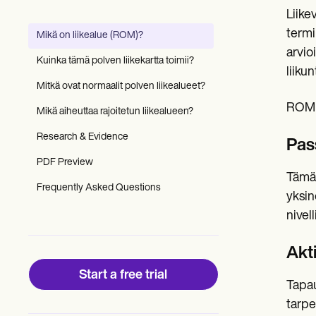
Patient Visit Summary Template
Liike
Help Center
Demos
termi
Mikä on liikealue (ROM)?
Training Hub
arvioi
Webinars
Kuinka tämä polven liikekartta toimii?
Switch to Carepatron
liiku
Become a Partner
Mitkä ovat normaalit polven liikealueet?
Pricing
ROM o
Mikä aiheuttaa rajoitetun liikealueen?
Why Carepatron?
Login
Research & Evidence
Get started
Pas
PDF Preview
Tämä 
Frequently Asked Questions
yksin
nivel
Akt
Start a free trial
Tapau
tarpe