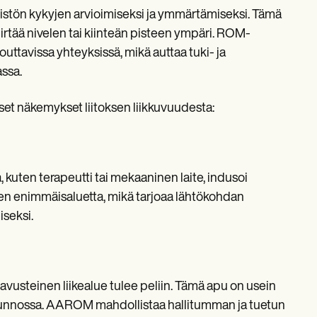
imistön kykyjen arvioimiseksi ja ymmärtämiseksi. Tämä
siirtää nivelen tai kiinteän pisteen ympäri. ROM-
ntouttavissa yhteyksissä, mikä auttaa tuki- ja
assa.
iset näkemykset liitoksen liikkuvuudesta:
, kuten terapeutti tai mekaaninen laite, indusoi
een enimmäisaluetta, mikä tarjoaa lähtökohdan
iseksi.
iviavusteinen liikealue tulee peliin. Tämä apu on usein
askunnossa. AAROM mahdollistaa hallitumman ja tuetun