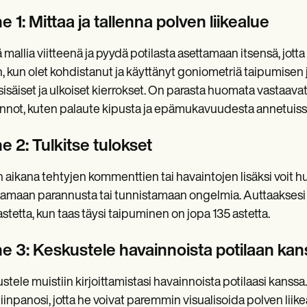
e 1: Mittaa ja tallenna polven liikealue
 mallia viitteenä ja pyydä potilasta asettamaan itsensä, jot
n, kun olet kohdistanut ja käyttänyt goniometriä taipumisen 
sisäiset ja ulkoiset kierrokset. On parasta huomata vastaavat
nnot, kuten palaute kipusta ja epämukavuudesta annetuissa 
e 2: Tulkitse tulokset
n aikana tehtyjen kommenttien tai havaintojen lisäksi voit hu
amaan parannusta tai tunnistamaan ongelmia. Auttaaksesi s
astetta, kun taas täysi taipuminen on jopa 135 astetta.
he 3: Keskustele havainnoista potilaan kan
stele muistiin kirjoittamistasi havainnoista potilaasi kanssa.
iinpanosi, jotta he voivat paremmin visualisoida polven liike