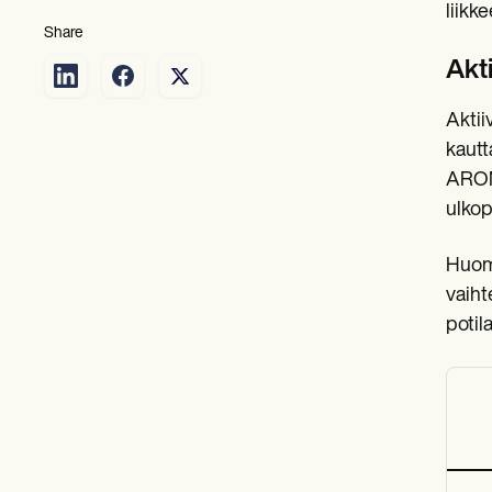
liikk
Share
Akt
Aktii
kautt
AROM 
ulkop
Huoma
vaiht
potil