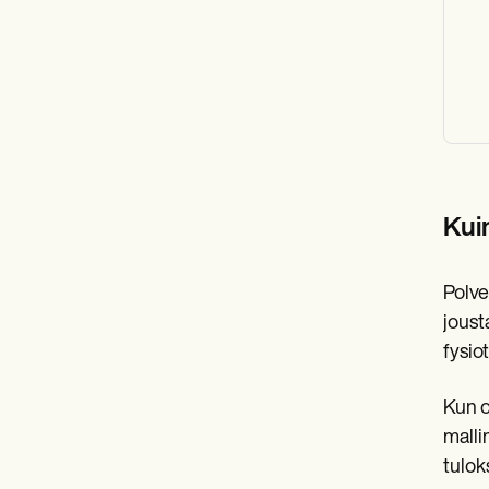
Kuin
Polve
joust
fysio
Kun o
malli
tulok