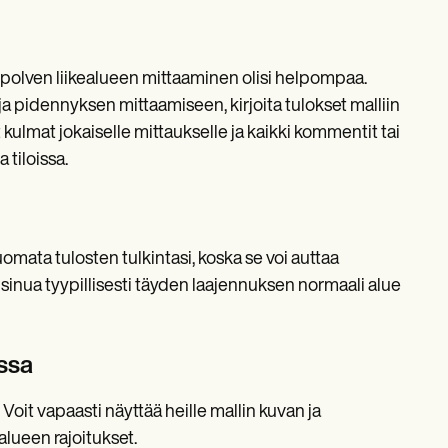
ta polven liikealueen mittaaminen olisi helpompaa.
ja pidennyksen mittaamiseen, kirjoita tulokset malliin
 kulmat jokaiselle mittaukselle ja kaikki kommentit tai
tiloissa.
omata tulosten tulkintasi, koska se voi auttaa
inua tyypillisesti täyden laajennuksen normaali alue
ssa
 Voit vapaasti näyttää heille mallin kuvan ja
alueen rajoitukset.