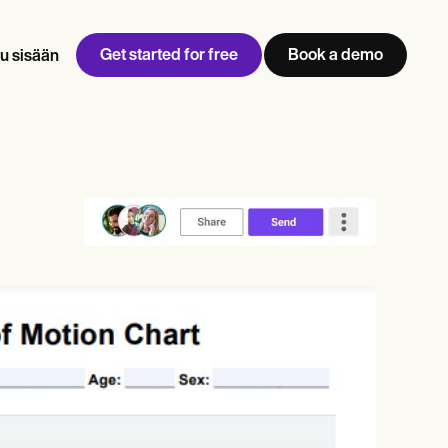
Get started for free
Book a demo
u sisään
w
Jen built LifeLoong Therapy alongside a demanding finance
 every type of practitioner — find the tools built for
career, with clients across the world.
Grow your business
View Jen’s story
Vastaanoton hallinta
Vaatimustenmukaisuus ja turvallisuus
Carepatron AI
Näytä koko työnkulku