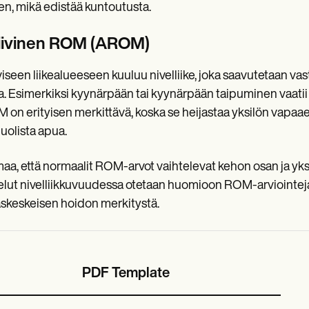
een, mikä edistää kuntoutusta.
iivinen ROM (AROM)
viseen liikealueeseen kuuluu nivelliike, joka saavutetaan v
a. Esimerkiksi kyynärpään tai kyynärpään taipuminen vaatii 
on erityisen merkittävä, koska se heijastaa yksilön vapaaeht
uolista apua.
a, että normaalit ROM-arvot vaihtelevat kehon osan ja yksi
elut nivelliikkuvuudessa otetaan huomioon ROM-arviointeja 
askeskeisen hoidon merkitystä.
PDF Template