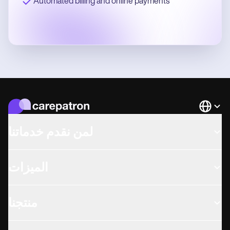
Automated billing and online payments
Languag
لمن نقدم خدماتنا
الميزات
منتجنا