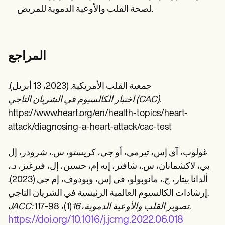
لصحة القلب والأوعية الدموية للمريض.
المراجع
جمعية القلب الأمريكية. (2023، 13 أبريل).
.
اختبار الكالسيوم في الشريان التاجي (CAC)
https://www.heart.org/en/health-topics/heart-
attack/diagnosing-a-heart-attack/cac-test
غولوب، آي إس، تيرمي، أو جي، كريستو، س.، شرودر، إل
بي، لاكشمانان، س.، شافتر، إيه إم، حسين، إل، فيرغيز، د.،
ألدانا بيتار، ج.، مانوبولو، في إس، وبودوف، إم جي (2023).
إرشادات الكالسيوم العالمية الرئيسية في الشريان التاجي.
(1)، 98-117.
JACC: تصوير القلب والأوعية الدموية
،
16
https://doi.org/10.1016/j.jcmg.2022.06.018