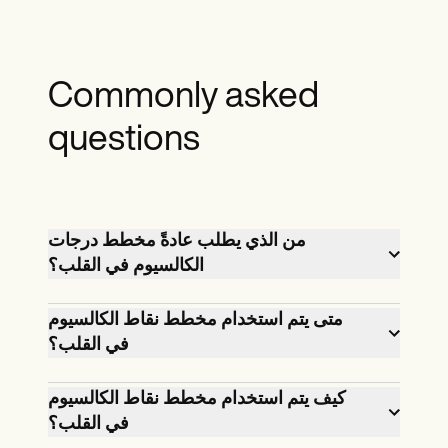
Commonly asked
questions
من الذي يطلب عادةً مخطط درجات
الكالسيوم في القلب؟
سيطلب المهنيون الطبيون درجة الكالسيوم
متى يتم استخدام مخطط نقاط الكالسيوم
في القلب للمرضى الذين هم جزء من السكان
في القلب؟
المعرضين للخطر والذين لا تظهر عليهم
يُستخدم مخطط درجات الكالسيوم في القلب
أعراض. هذه النتيجة لا تقدر بثمن لإجراء تنبؤات
كيف يتم استخدام مخطط نقاط الكالسيوم
عادةً لتفسير نتائج الفحص بالأشعة المقطعية
حول احتمالية حدوث أحداث متعلقة بالقلب
في القلب؟
والتنبؤ باحتمالية إصابة القلب في المستقبل.
في المستقبل.