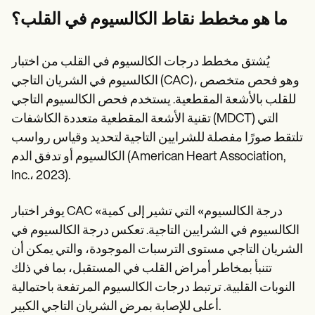
Patient Visit Summary Template
Help Center
ما هو مخطط نقاط الكالسيوم في القلب؟
Demos
Training Hub
Webinars
يُشتق مخطط درجات الكالسيوم في القلب من اختبار
Switch to Carepatron
الكالسيوم في الشريان التاجي (CAC)، وهو فحص متخصص
Become a Partner
للقلب بالأشعة المقطعية. يستخدم فحص الكالسيوم التاجي
Pricing
Why Carepatron?
تقنية الأشعة المقطعية متعددة الكاشفات (MDCT) التي
Login
تلتقط صورًا مفصلة للشرايين التاجية لتحديد وقياس رواسب
Get started
الكالسيوم أو تدفق الدم (American Heart Association,
Inc.، 2023).
يوفر اختبار CAC «درجة الكالسيوم» التي تشير إلى كمية
الكالسيوم في الشرايين التاجية. تعكس درجة الكالسيوم في
الشريان التاجي مستوى الترسبات الموجودة، والتي يمكن أن
تتنبأ بمخاطر أمراض القلب في المستقبل، بما في ذلك
النوبات القلبية. ترتبط درجات الكالسيوم المرتفعة باحتمالية
أعلى للإصابة بمرض الشريان التاجي الكبير.