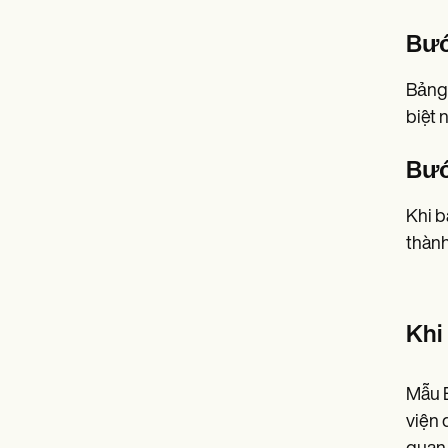
Bướ
Bảng 
biệt 
Bướ
Khi b
thành
Khi
Mẫu B
viện 