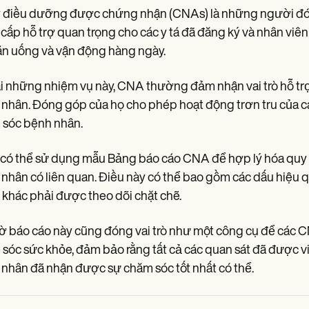
ý điều dưỡng được chứng nhận (CNAs) là những người đón
cấp hỗ trợ quan trọng cho các y tá đã đăng ký và nhân viên 
ăn uống và vận động hàng ngày.
 những nhiệm vụ này, CNA thường đảm nhận vai trò hỗ trợ
nhân. Đóng góp của họ cho phép hoạt động trơn tru của c
 sóc bệnh nhân.
ó thể sử dụng mẫu Bảng báo cáo CNA để hợp lý hóa quy trìn
nhân có liên quan. Điều này có thể bao gồm các dấu hiệu qua
 khác phải được theo dõi chặt chẽ.
ờ báo cáo này cũng đóng vai trò như một công cụ để các C
sóc sức khỏe, đảm bảo rằng tất cả các quan sát đã được viế
nhân đã nhận được sự chăm sóc tốt nhất có thể.