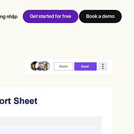
Get started for free
Book a demo
ng nhập
w
Jen built LifeLoong Therapy alongside a demanding finance
 every type of practitioner — find the tools built for
career, with clients across the world.
Grow your business
View Jen’s story
Quản lý phòng mạch
Tuân thủ và bảo mật
Carepatron AI
Xem toàn bộ quy trình làm việc