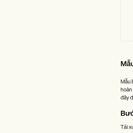
Mẫu
Mẫu B
hoàn 
đây đ
Bướ
Tải x