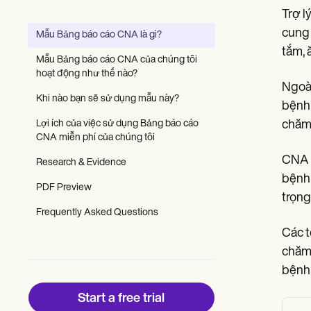
Patient Visit Summary Template
Trợ l
Help Center
Demos
cung 
Mẫu Bảng báo cáo CNA là gì?
Training Hub
tắm, 
Webinars
Mẫu Bảng báo cáo CNA của chúng tôi
Switch to Carepatron
hoạt động như thế nào?
Become a Partner
Ngoài
Pricing
Khi nào bạn sẽ sử dụng mẫu này?
bệnh 
Why Carepatron?
Lợi ích của việc sử dụng Bảng báo cáo
chăm
Login
CNA miễn phí của chúng tôi
Get started
CNA c
Research & Evidence
bệnh 
PDF Preview
trọng
Frequently Asked Questions
Các t
chăm 
bệnh 
Start a free trial