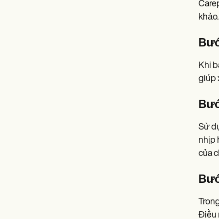
Carep
khảo.
Bướ
Khi b
giúp 
Bướ
Sử dụ
nhịp 
của c
Bướ
Trong
Điều 