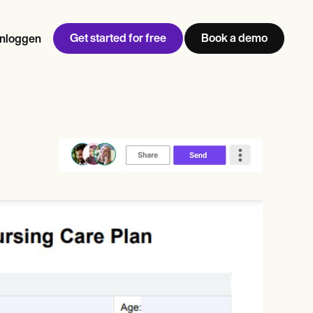
Get started for free
Book a demo
Inloggen
w
Jen built LifeLoong Therapy alongside a demanding finance
 every type of practitioner — find the tools built for
career, with clients across the world.
Grow your business
View Jen’s story
Praktijkbeheer
Naleving en beveiliging
Carepatron AI
Bekijk de volledige workflow