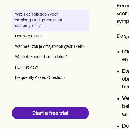
Patient Visit Summary Template
Een v
Help Center
Demos
voor 
Wat is een sjabloon voor
Training Hub
verpleegkundige zorg voor
sympt
Webinars
osteomyelitis?
Switch to Carepatron
Become a Partner
De sj
Hoe werkt dat?
Pricing
Why Carepatron?
Wanneer zou je dit sjabloon gebruiken?
In
Login
Wat betekenen de resultaten?
Get started
en
PDF Preview
Ev
Frequently Asked Questions
obj
be
Ve
beh
Start a free trial
aan
Do