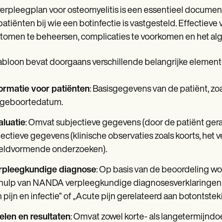
erpleegplan voor osteomyelitis is een essentieel documen
patiënten bij wie een botinfectie is vastgesteld. Effectieve
omen te beheersen, complicaties te voorkomen en het alg
abloon bevat doorgaans verschillende belangrijke element
formatie voor patiënten
: Basisgegevens van de patiënt, zo
 geboortedatum.
aluatie
: Omvat subjectieve gegevens (door de patiënt ge
ectieve gegevens (klinische observaties zoals koorts, het 
eldvormende onderzoeken).
rpleegkundige diagnose
: Op basis van de beoordeling 
ulp van NANDA verpleegkundige diagnosesverklaringen, zo
 pijn en infectie” of „Acute pijn gerelateerd aan botontstek
elen en resultaten
: Omvat zowel korte- als langetermijnd