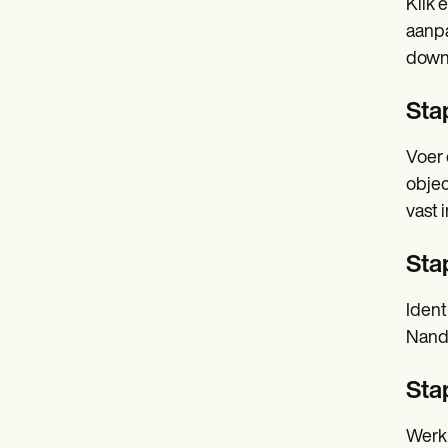
Klik 
aanpa
down
Sta
Voer 
objec
vast 
Sta
Ident
Nanda
Stap
Werk 