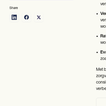
ver
Share
Ve
ver
won
Ra
wo
Ev
zoa
Met b
zorgv
consi
verbe