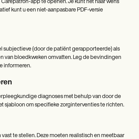
e Carepatron-app te openen. Je kunt het naar wens
natief kunt u een niet-aanpasbare PDF-versie
el subjectieve (door de patiënt gerapporteerde) als
men van bloedkweken omvatten. Leg de bevindingen
te informeren.
eren
verpleegkundige diagnoses met behulp van door de
sjabloon om specifieke zorginterventies te richten.
vast te stellen. Deze moeten realistisch en meetbaar