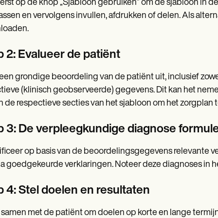
eerst op de knop „Sjabloon gebruiken” om de sjabloon in d
ssen en vervolgens invullen, afdrukken of delen. Als alter
loaden.
p 2: Evalueer de patiënt
een grondige beoordeling van de patiënt uit, inclusief zow
tieve (klinisch geobserveerde) gegevens. Dit kan het ne
in de respectieve secties van het sjabloon om het zorgplan 
p 3: De verpleegkundige diagnose formul
ificeer op basis van de beoordelingsgegevens relevante 
 goedgekeurde verklaringen. Noteer deze diagnoses in het 
 4: Stel doelen en resultaten
samen met de patiënt om doelen op korte en lange termijn 