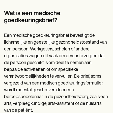
Patient Visit Summary Template
Help Center
Demos
Wat is een medische
Training Hub
goedkeuringsbrief?
Webinars
Switch to Carepatron
Become a Partner
Een medische goedkeuringsbrief bevestigt de
Pricing
Why Carepatron?
lichamelijke en geestelijke gezondheidstoestand van
Login
een persoon. Werkgevers, scholen of andere
Get started
organisaties vragen dit vaak om ervoor te zorgen dat
de persoon geschikt is om deel te nemen aan
bepaalde activiteiten of om specifieke
verantwoordelijkheden te vervullen. De brief, soms
vergezeld van een medisch goedkeuringsformulier,
wordt meestal geschreven door een
beroepsbeoefenaar in de gezondheidszorg, zoals een
arts, verpleegkundige, arts-assistent of de huisarts
van de patiënt.