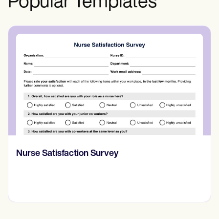
Popular Templates
CBT Worksheet for Anxiety