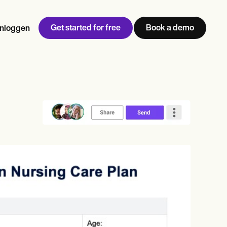
Get started for free
Book a demo
Inloggen
w
Jen built LifeLoong Therapy alongside a demanding finance
 every type of practitioner — find the tools built for
career, with clients across the world.
Grow your business
View Jen’s story
Praktijkbeheer
Naleving en beveiliging
Carepatron AI
Bekijk de volledige workflow