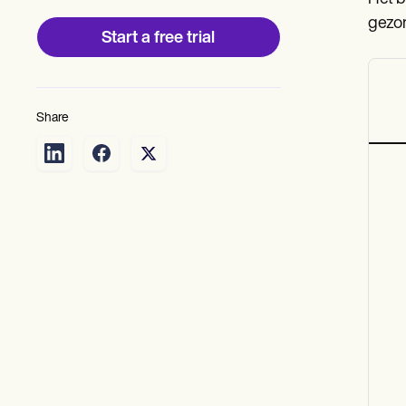
gezon
Start a free trial
Share