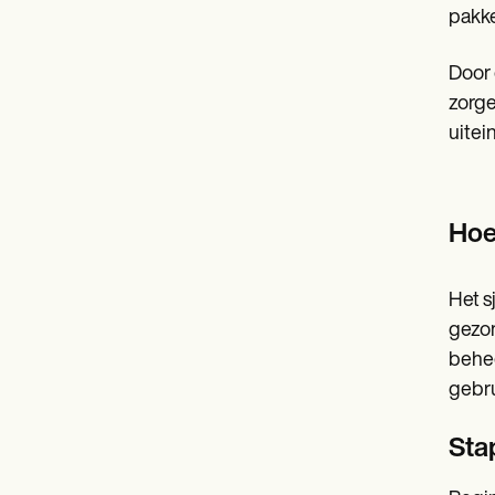
pakk
Door 
zorge
uitei
Hoe
Het s
gezon
behee
gebru
Sta