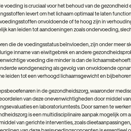
 voeding is cruciaal voor het behoud van de gezondheid e
ngsstoffen levert om het lichaam optimaal te laten funct
voedingsstoffen onvoldoende of te hoog zijn in verhoudin
ijk kan leiden tot aandoeningen zoals ondervoeding, slec
ren die de voedingsstatus beïnvloeden, zijn onder meer s
urige inname van eiwitgebrek en andere gezondheidsprob
nwichtige voeding die minder is dan de lichaamsbehoefte k
inderde wondgenezing als gevolg van onvoldoende opnam
e leiden tot een verhoogd lichaamsgewicht en bijbehore
psbeoefenaren in de gezondheidszorg, waaronder medisch-c
eoordelen van deze onevenwichtigheden door middel van
ngsevaluaties en laboratoriumtests. Door samen te werke
dheidszorg is een multidisciplinaire aanpak mogelijk om 
middel van gerichte interventies, zoals dieetaanpassin
egrijpen van deze basisvoedingsconcepten is essentieel