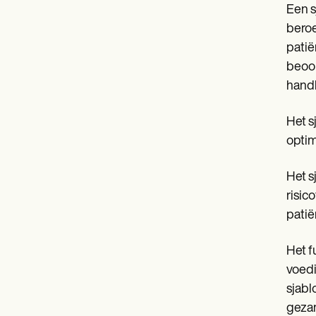
Een s
bero
patië
beoor
handh
Het s
optim
Het s
risic
patië
Het f
voedi
sjabl
gezam