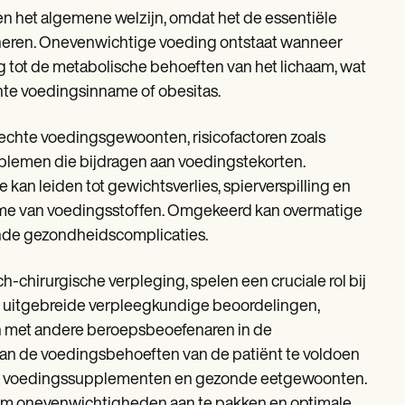
n het algemene welzijn, omdat het de essentiële
ioneren. Onevenwichtige voeding ontstaat wanneer
g tot de metabolische behoeften van het lichaam, wat
hte voedingsinname of obesitas.
lechte voedingsgewoonten, risicofactoren zoals
lemen die bijdragen aan voedingstekorten.
an leiden tot gewichtsverlies, spierverspilling en
e van voedingsstoffen. Omgekeerd kan overmatige
nde gezondheidscomplicaties.
hirurgische verpleging, spelen een cruciale rol bij
 uitgebreide verpleegkundige beoordelingen,
n met andere beroepsbeoefenaren in de
aan de voedingsbehoeften van de patiënt te voldoen
gen, voedingssupplementen en gezonde eetgewoonten.
 om onevenwichtigheden aan te pakken en optimale