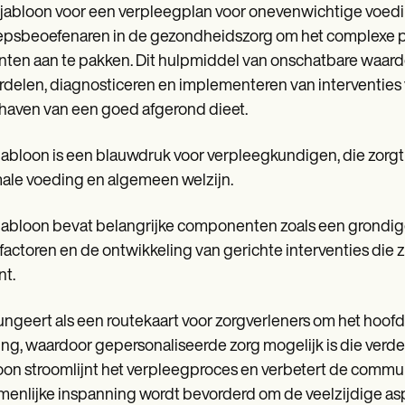
jabloon voor een verpleegplan voor onevenwichtige voedin
epsbeoefenaren in de gezondheidszorg om het complexe 
nten aan te pakken. Dit hulpmiddel van onschatbare waard
delen, diagnosticeren en implementeren van interventie
aven van een goed afgerond dieet.
jabloon is een blauwdruk voor verpleegkundigen, die zorgt
ale voeding en algemeen welzijn.
jabloon bevat belangrijke componenten zoals een grondige
ofactoren en de ontwikkeling van gerichte interventies die
nt.
ungeert als een routekaart voor zorgverleners om het hoof
ng, waardoor gepersonaliseerde zorg mogelijk is die verde
oon stroomlijnt het verpleegproces en verbetert de commu
enlijke inspanning wordt bevorderd om de veelzijdige a