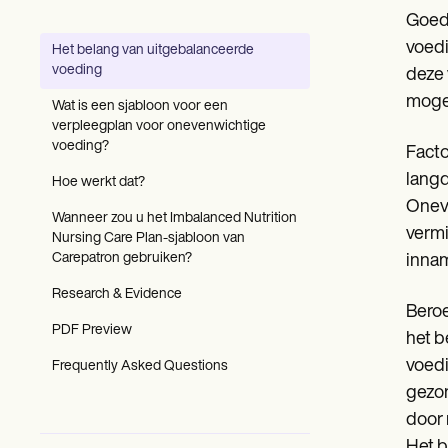
Patient Visit Summary Template
Goede
Help Center
Demos
voedi
Het belang van uitgebalanceerde
Training Hub
voeding
deze 
Webinars
Switch to Carepatron
mogel
Wat is een sjabloon voor een
Become a Partner
verpleegplan voor onevenwichtige
Pricing
voeding?
Facto
Why Carepatron?
langd
Login
Hoe werkt dat?
Get started
Oneve
Wanneer zou u het Imbalanced Nutrition
verm
Nursing Care Plan-sjabloon van
Carepatron gebruiken?
innam
Research & Evidence
Beroe
PDF Preview
het b
voedi
Frequently Asked Questions
gezon
door 
Het b