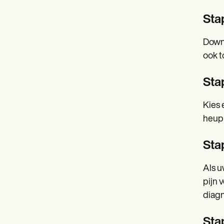
Sta
Downl
ook t
Stap
Kies 
heupp
Sta
Als u
pijn 
diagn
Sta