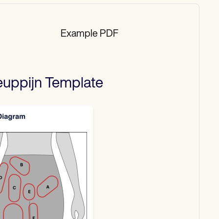
Example PDF
euppijn
Template