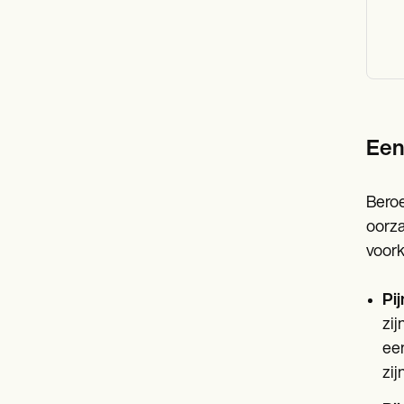
Een
Beroe
oorza
voork
Pi
zij
een
zij