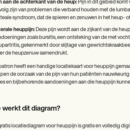
jn aan de achterkant van de heup:
Pijn in dit gebied komt
olg zijn van problemen die verband houden met de lumbale 
teale syndroom, dat de spieren en zenuwen in het heup- of
erale heuppijn:
Deze pijn wordt aan de zijkant van de he
doeningen zoals bursitis, een ontsteking van de met voch
partritis, gekenmerkt door slijtage van gewrichtskraakbeen
ier de heupzenuw samendrukt.
atron heeft een handige locatiekaart voor heuppijn gem
lpen de oorzaak van de pijn van hun patiënten nauwkeurig v
ies en bijbehorende aandoeningen aan die heuppijn kunne
 werkt dit diagram?
ratis locatiediagram voor heuppijn is gratis en volledig digi