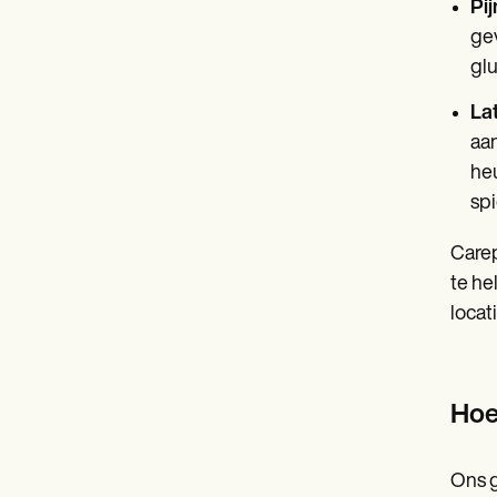
Pi
gev
glu
Lat
aan
heu
sp
Carep
te he
locat
Hoe
Ons g