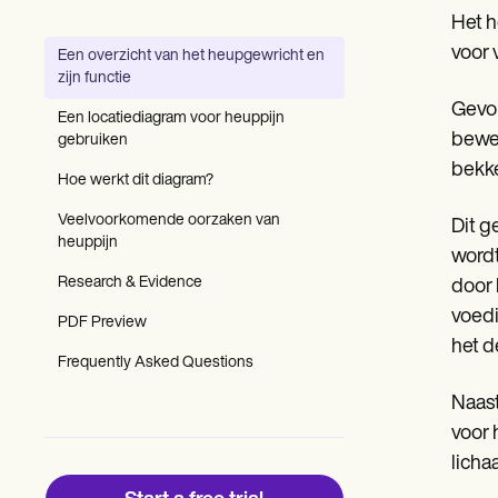
Patient Visit Summary Template
Het h
Help Center
Demos
voor 
Een overzicht van het heupgewricht en
Training Hub
zijn functie
Webinars
Gevor
Switch to Carepatron
Een locatiediagram voor heuppijn
Become a Partner
beweg
gebruiken
Pricing
bekke
Why Carepatron?
Hoe werkt dit diagram?
Login
Veelvoorkomende oorzaken van
Get started
Dit g
heuppijn
wordt
Research & Evidence
door 
voedi
PDF Preview
het d
Frequently Asked Questions
Naast
voor 
licha