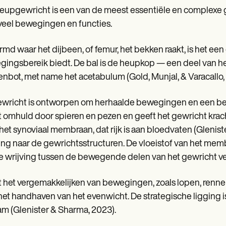
eupgewricht is een van de meest essentiële en complexe ge
veel bewegingen en functies.
md waar het dijbeen, of femur, het bekken raakt, is het ee
ingsbereik biedt. De bal is de heupkop — een deel van het
nbot, met name het acetabulum (Gold, Munjal, & Varacallo,
ewricht is ontworpen om herhaalde bewegingen en een beho
 omhuld door spieren en pezen en geeft het gewricht krach
het synoviaal membraan, dat rijk is aan bloedvaten (Glenis
ng naar de gewrichtsstructuren. De vloeistof van het me
e wrijving tussen de bewegende delen van het gewricht v
 het vergemakkelijken van bewegingen, zoals lopen, rennen
het handhaven van het evenwicht. De strategische ligging is
am (Glenister & Sharma, 2023).