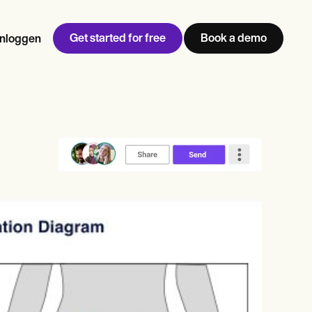
Get started for free
Book a demo
Inloggen
w
Jen built LifeLoong Therapy alongside a demanding finance
 every type of practitioner — find the tools built for
career, with clients across the world.
Grow your business
View Jen’s story
Praktijkbeheer
Naleving en beveiliging
Carepatron AI
Bekijk de volledige workflow