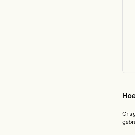
Hoe
Ons g
gebru