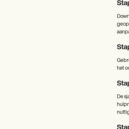
Sta
Downl
geope
aanpa
Stap
Gebru
het o
Sta
De sj
hulpm
nutti
Sta