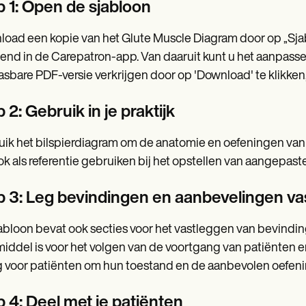
p 1: Open de sjabloon
oad een kopie van het Glute Muscle Diagram door op „Sjab
nd in de Carepatron-app. Van daaruit kunt u het aanpassen,
sbare PDF-versie verkrijgen door op 'Download' te klikken, 
 2: Gebruik in je praktijk
ik het bilspierdiagram om de anatomie en oefeningen van d
ok als referentie gebruiken bij het opstellen van aangep
p 3: Leg bevindingen en aanbevelingen va
abloon bevat ook secties voor het vastleggen van bevindi
iddel is voor het volgen van de voortgang van patiënten e
g voor patiënten om hun toestand en de aanbevolen oefeni
p 4: Deel met je patiënten