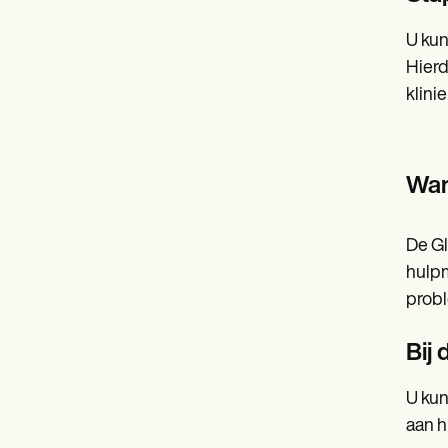
U kun
Hierd
klinie
Wan
De Gl
hulpm
probl
Bij
U kun
aan h