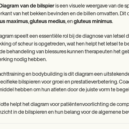
Diagram van de bilspier
is een visuele weergave van de sp
rkant van het bekken bevinden en de billen omvatten. Dit di
eus maximus
,
gluteus medius
, en
gluteus minimus
.
iagram speelt een essentiële rol bij de diagnose van letsel d
kking of scheur is opgetreden, wat hen helpt het letsel te
de behandeling van blessures kunnen therapeuten het gebru
erking nodig hebben.
rachttraining en bodybuilding is dit diagram een uitstekende 
ecifieke bilspieren voor groei en prestatieverbetering. Coa
iddel hebben om hun atleten door de juiste vorm te bege
lotte helpt het diagram voor patiëntenvoorlichting de co
nzicht in de bilspieren en hun belang voor de algemene be