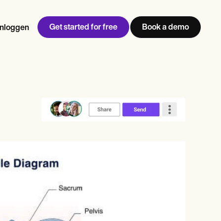
Get started for free
Book a demo
Inloggen
w
Jen built LifeLoong Therapy alongside a demanding finance
 every type of practitioner — find the tools built for
career, with clients across the world.
Grow your business
View Jen’s story
Praktijkbeheer
Naleving en beveiliging
Carepatron AI
Bekijk de volledige workflow