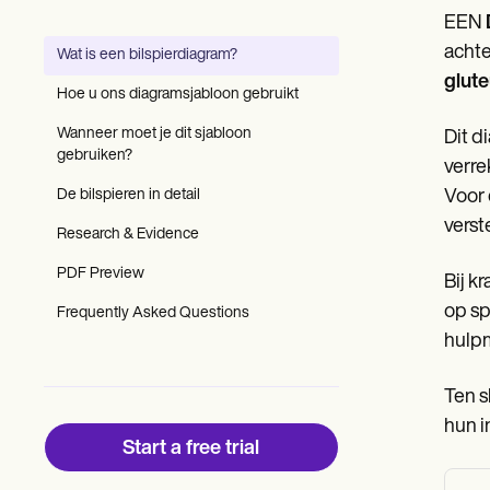
Patient Visit Summary Template
EEN
Help Center
Demos
achte
Wat is een bilspierdiagram?
Training Hub
glut
Webinars
Hoe u ons diagramsjabloon gebruikt
Switch to Carepatron
Become a Partner
Wanneer moet je dit sjabloon
Dit d
Pricing
gebruiken?
verre
Why Carepatron?
De bilspieren in detail
Voor 
Login
Get started
verst
Research & Evidence
PDF Preview
Bij k
op sp
Frequently Asked Questions
hulpm
Ten s
hun i
Start a free trial