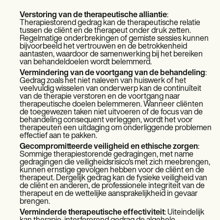
Verstoring van de therapeutische alliantie
:
Therapiestorend gedrag kan de therapeutische relatie
tussen de cliënt en de therapeut onder druk zetten.
Regelmatige onderbrekingen of gemiste sessies kunnen
bijvoorbeeld het vertrouwen en de betrokkenheid
aantasten, waardoor de samenwerking bij het bereiken
van behandeldoelen wordt belemmerd.
Vermindering van de voortgang van de behandeling
:
Gedrag zoals het niet naleven van huiswerk of het
veelvuldig wisselen van onderwerp kan de continuïteit
van de therapie verstoren en de voortgang naar
therapeutische doelen belemmeren. Wanneer cliënten
de toegewezen taken niet uitvoeren of de focus van de
behandeling consequent verleggen, wordt het voor
therapeuten een uitdaging om onderliggende problemen
effectief aan te pakken.
Gecompromitteerde veiligheid en ethische zorgen
:
Sommige therapiestorende gedragingen, met name
gedragingen die veiligheidsrisico's met zich meebrengen,
kunnen ernstige gevolgen hebben voor de cliënt en de
therapeut. Dergelijk gedrag kan de fysieke veiligheid van
de cliënt en anderen, de professionele integriteit van de
therapeut en de wettelijke aansprakelijkheid in gevaar
brengen.
Verminderde therapeutische effectiviteit
: Uiteindelijk