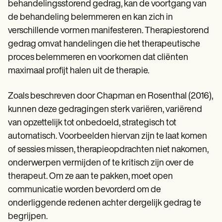
Patient Visit Summary Template
behandelingsstorend gedrag, kan de voortgang van
Help Center
de behandeling belemmeren en kan zich in
Demos
verschillende vormen manifesteren. Therapiestorend
Training Hub
Webinars
gedrag omvat handelingen die het therapeutische
Switch to Carepatron
proces belemmeren en voorkomen dat cliënten
Become a Partner
Pricing
maximaal profijt halen uit de therapie.
Why Carepatron?
Login
Zoals beschreven door Chapman en Rosenthal (2016),
Get started
kunnen deze gedragingen sterk variëren, variërend
van opzettelijk tot onbedoeld, strategisch tot
automatisch. Voorbeelden hiervan zijn te laat komen
of sessies missen, therapieopdrachten niet nakomen,
onderwerpen vermijden of te kritisch zijn over de
therapeut. Om ze aan te pakken, moet open
communicatie worden bevorderd om de
onderliggende redenen achter dergelijk gedrag te
begrijpen.