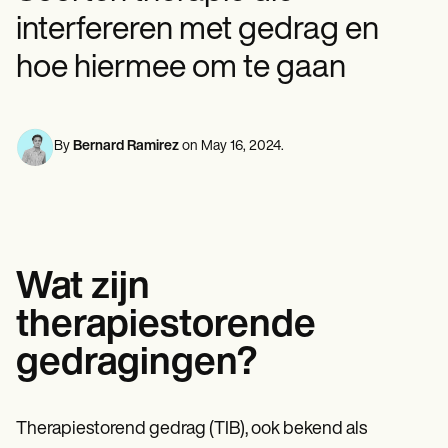
Professionals in de geestelijke gezondheidszorg
Life coaches
Insurance claims
interfereren met gedrag en
Speech therapists
Maatschappelijk werkers
Massage therapists
Diëtisten en voedingsdeskundigen
hoe hiermee om te gaan
Personal trainers
Fysiotherapeuten
Psychologen
Verpleegkundigen
Massagetherapeuten
Ergotherapeuten
By
Bernard Ramirez
on
May 16, 2024
.
Resources
Blogs
Gidsen met bronnen
Vergelijking
App-handleidingen
Sjablonen
Wat zijn
ICD-codes
Procedure Codes
therapiestorende
Superbill-sjabloon
SOAP-notitiesjabloon
gedragingen?
Sjabloon voor behandelplan
Informed Consent Form
Social Work Treatment Plans
Therapiestorend gedrag (TIB), ook bekend als
DAR Note Template