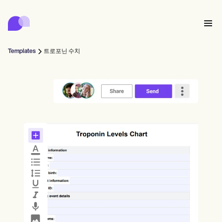
Carepatron
Product
스케줄링
문서화
환자 포털
Templates
트로포닌 수치
건강 기록
Features
대금 청구
규정 준수
Who we're for
온라인 양식
연결
리마인더
결제
케어
Behavioral
일정
원격 의료
Online booking
임상 노트
Medical
완료
Counselors
상담
실무 관리
Automatic reminders
Mental health
Allied
Community
Telehealth video
Dentists
치료
솔로 프랙티셔너
메시지
Psychologists
In session notes
Get started for free
Nurse practitioners
병원 관리
Wellness
신규 실무자
Dietitians
ePrescribe
Client messaging
Therapists
NEW
Nurses
팀
기록
규정 준수 및 보안
Nutritionists
Treatment plans
Book a demo
SMS and email
Acupuncturists
카운슬러
Physicians
AI Scribe
Occupational therapists
코치
Carepatron AI
Chiropractors
청구
Psychiatrists
로그인
음성 언어 병리학자
Clinical notes
Physical therapists
Health coaches
Invoicing and payments
전체 워크플로우 보기
척추 지압 요법사
Social workers