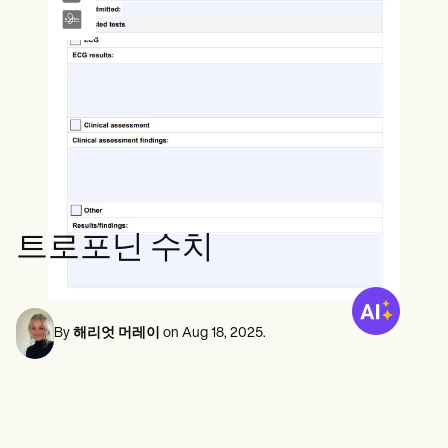
정신 건강 전문가
Life coaches
Insurance claims
Speech therapists
사회 복지사
Massage therapists
영양사 및 영양사
Personal trainers
물리 치료사
심리학자
간호사
마사지 테라피스트
작업 치료사
Resources
블로그
리소스 가이드
비교
트로포닌 수치
앱 가이드
템플릿
신분증 코드
Procedure Codes
슈퍼빌 템플릿
By
해리엇 머레이
on
Aug 18, 2025
.
비누 노트 템플릿
치료 계획 템플릿
Informed Consent Form
Social Work Treatment Plans
DAR Note Template