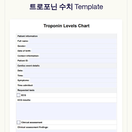
트로포닌 수치
Template
Use Template
Download