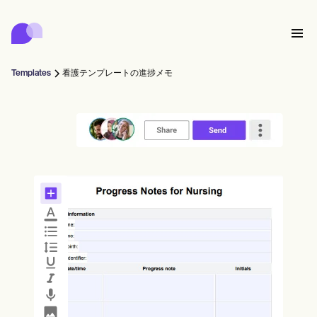
Carepatron
Product
スケジューリング
ドキュメンテーション
患者ポータル
Templates
看護テンプレートの進捗メモ
健康記録
Features
請求
コンプライアンス
Who we're for
オンラインフォーム
つながる
リマインダー
支払い
ケア
Behavioral
スケジュール
遠隔医療
Online booking
クリニカルノート
Medical
完了する
Counselors
会う
プラクティス・マネジメント
Automatic reminders
Mental health
Allied
Community
Telehealth video
Dentists
治療する
ソロプラクティショナー
メッセージ
Psychologists
In session notes
Get started for free
Nurse practitioners
クリニック管理
Wellness
新規開業医
Dietitians
ePrescribe
Client messaging
Therapists
NEW
Nurses
チーム
記録する
コンプライアンスとセキュリティ
Nutritionists
Treatment plans
Book a demo
SMS and email
Acupuncturists
カウンセラー
Physicians
AI Scribe
Occupational therapists
コーチ
Carepatron AI
Chiropractors
請求する
Psychiatrists
ログイン
音声言語病理学者
Clinical notes
Physical therapists
Health coaches
Invoicing and payments
ワークフロー全体を表示
カイロプラクター
Social workers