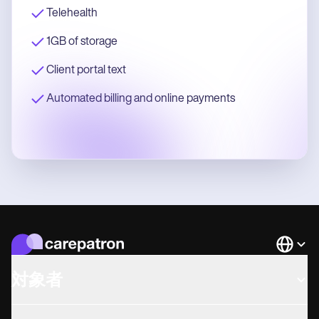
Telehealth
1GB of storage
Client portal text
Automated billing and online payments
Languag
対象者