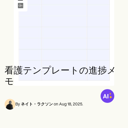
メンタルヘルス専門家
Life coaches
Insurance claims
Speech therapists
ソーシャルワーカー
Massage therapists
栄養士と栄養士
Personal trainers
理学療法士
心理学者
看護師
マッサージセラピスト
作業療法士
Resources
ブログ
リソースガイド
比較
看護テンプレートの進捗メ
アプリガイド
[テンプレート]
モ
ICD コード
Procedure Codes
スーパービルテンプレート
SOAP ノートテンプレート
By
ネイト・ラクソン
on
Aug 18, 2025
.
治療計画テンプレート
Informed Consent Form
Social Work Treatment Plans
DAR Note Template