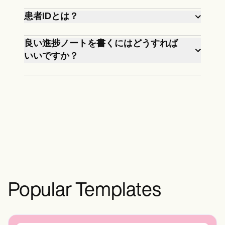
紙に印刷された紙を使用する場合、他
患者IDとは？
人の進行状況メモを誤って消去してし
まう心配がないことは明らかです。た
患者IDは、患者の名前と生年月日に加
良い進捗ノートを書くにはどうすれば
だし、同じ PDF に複数のユーザーがア
えて任意に追加できるIDです。これら
いいですか？
クセスしている場合、別のコンピュー
は非常に重要な情報です。これには、
良い進捗ノートを書くためのリソース
ターから同時に編集していて、誤って
国レベルまたは州レベルの識別番号
はたくさんありますが、ベストプラク
相手のノートを削除してしまう可能性
や、病院が患者に割り当てたID番号な
ティスの例として必ず出てくるものが
があります。そのため、このPDFをデ
どがあります。
いくつかあります。ノートを手書きで
ジタルで使用する場合は、患者の進行
書く場合は、他の人が読みやすいよう
状況記録の変更をいつどこに保存する
に読みやすく書くようにしてくださ
かについて、明確なポリシーを設定す
い。進捗メモは、必要な情報だけを含
るか、デジタルセーフガードを実装す
めて簡潔にしてください。専門用語や
ることをお勧めします。
略語は、チームの他のメンバーが理解
Popular Templates
できるレベルに制限してください。最
後に、忘れずに日付と時刻を追加して
ください。最後の作業には、当社の看