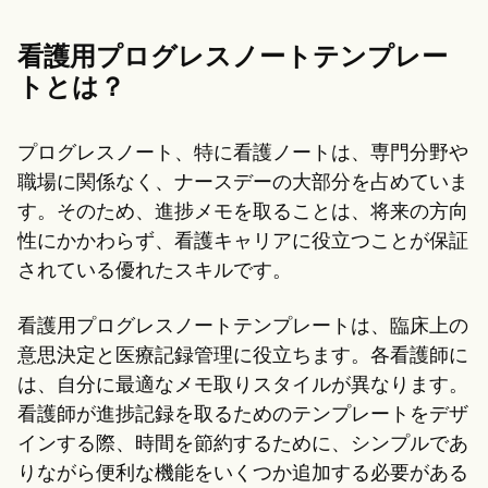
Patient Visit Summary Template
Help Center
Demos
看護用プログレスノートテンプレー
Training Hub
トとは？
Webinars
Switch to Carepatron
Become a Partner
プログレスノート、特に看護ノートは、専門分野や
Pricing
Why Carepatron?
職場に関係なく、ナースデーの大部分を占めていま
Login
す。そのため、進捗メモを取ることは、将来の方向
Get started
性にかかわらず、看護キャリアに役立つことが保証
されている優れたスキルです。
看護用プログレスノートテンプレートは、臨床上の
意思決定と医療記録管理に役立ちます。各看護師に
は、自分に最適なメモ取りスタイルが異なります。
看護師が進捗記録を取るためのテンプレートをデザ
インする際、時間を節約するために、シンプルであ
りながら便利な機能をいくつか追加する必要がある