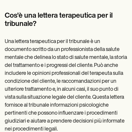
Patient Visit Summary Template
Help Center
Demos
Cos'è una lettera terapeutica per il
Training Hub
tribunale?
Webinars
Switch to Carepatron
Become a Partner
Una lettera terapeutica per il tribunale è un
Pricing
Why Carepatron?
documento scritto da un professionista della salute
Login
mentale che delinea lo stato di salute mentale, la storia
Get started
del trattamento e i progressi del cliente. Può anche
includere le opinioni professionali del terapeuta sulla
condizione del cliente, le raccomandazioni per un
ulteriore trattamento e, in alcuni casi, il suo punto di
vista sulla situazione legale del cliente. Questa lettera
fornisce al tribunale informazioni psicologiche
pertinenti che possono influenzare i procedimenti
giudiziari e aiutare a prendere decisioni più informate
nei procedimenti legali.