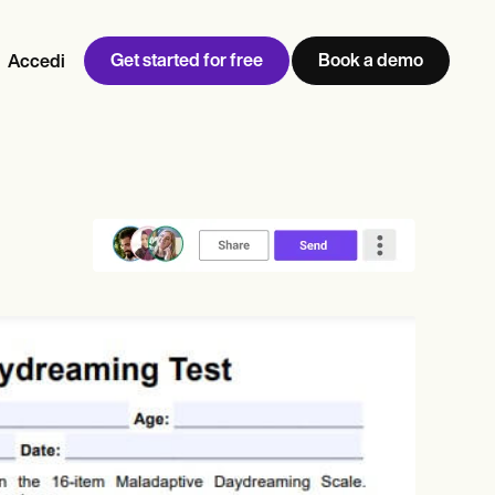
Get started for free
Book a demo
Accedi
w
Jen built LifeLoong Therapy alongside a demanding finance
 every type of practitioner — find the tools built for
career, with clients across the world.
Grow your business
View Jen’s story
Gestione dello studio
Conformità e sicurezza
Carepatron AI
Visualizza il flusso di lavoro
completo