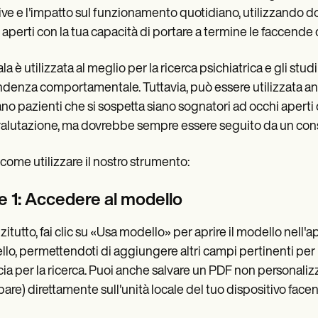
ve e l'impatto sul funzionamento quotidiano, utilizzando 
 aperti con la tua capacità di portare a termine le faccende
ala è utilizzata al meglio per la ricerca psichiatrica e gli st
denza comportamentale. Tuttavia, può essere utilizzata an
no pazienti che si sospetta siano sognatori ad occhi aperti
alutazione, ma dovrebbe sempre essere seguito da un consu
come utilizzare il nostro strumento:
e 1: Accedere al modello
zitutto, fai clic su «Usa modello» per aprire il modello nell'
lo, permettendoti di aggiungere altri campi pertinenti per rac
cia per la ricerca. Puoi anche salvare un PDF non personal
are) direttamente sull'unità locale del tuo dispositivo facen