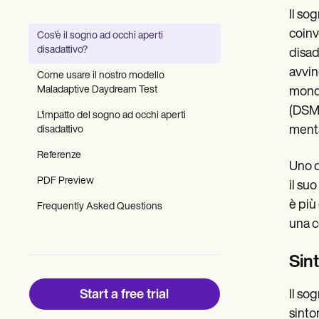
Patient Visit Summary Template
Il so
Help Center
Demos
coinv
Cos'è il sogno ad occhi aperti
Training Hub
disadattivo?
disad
Webinars
Switch to Carepatron
avvin
Come usare il nostro modello
Become a Partner
Maladaptive Daydream Test
mondo
Pricing
(DSM-
Why Carepatron?
L'impatto del sogno ad occhi aperti
Login
menta
disadattivo
Get started
Referenze
Uno d
PDF Preview
il su
è più
Frequently Asked Questions
una c
Sin
Start a free trial
Il so
sinto