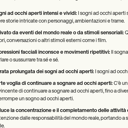
ni ad occhi aperti intensi e vividi:
I sogni ad occhi aperti
re storie intricate con personaggi, ambientazioni e trame.
ivato da eventi del mondo reale o da stimoli sensoriali:
Q
ri, conversazioni o altri stimoli esterni come i film.
ressioni facciali inconsce e movimenti ripetitivi:
Il sogn
lare o sussurrare tra sé e sé.
ata prolungata dei sogni ad occhi aperti:
I sogni ad occhi
te voglia di continuare a sognare ad occhi aperti:
C'è un
incente di continuare a sognare ad occhi aperti, fino a div
errompe un sogno ad occhi aperti.
uce la concentrazione e il completamento delle attività
ttenzione dalle responsabilità del mondo reale, portando 
le.