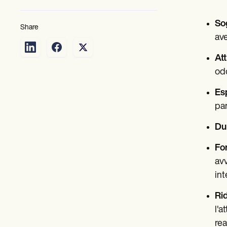
Sog
Share
ave
Att
odo
Esp
par
Dur
For
avv
int
Rid
l'a
rea