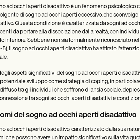
gno ad occhi aperti disadattivo è un fenomeno psicologico 
olgente di sogno ad occhi aperti eccessivo, che sconvolge l
attivo. Questa condizione è caratterizzata da sogni ad occhi 
centi da portare alla dissociazione dalla realtà, con individu
 interiore. Sebbene non sia formalmente riconosciuto nel 
5), il sogno ad occhi aperti disadattivo ha attirato l'attenzi
le.
egli aspetti significativi del sogno ad occhi aperti disadatt
o potenziale sviluppo come strategia di coping, in particol
 diffuso tra gli individui che soffrono di ansia sociale, de
onnessione tra sogni ad occhi aperti disadattivi e condizioni
tomi del sogno ad occhi aperti disadattivo
gno ad occhi aperti disadattivo, caratterizzato dalla sua natu
mi che possono avere un impatto significativo sulla vita quot