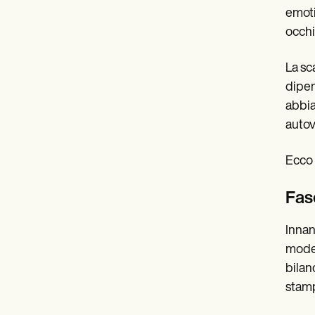
emoti
occhi
La sc
dipen
abbia
autov
Ecco 
Fas
Innan
model
bilan
stamp