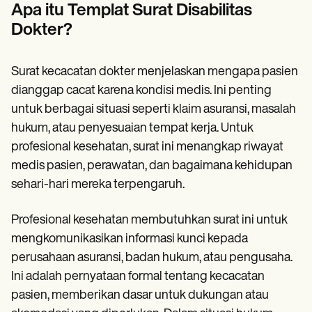
Patient Visit Summary Template
Apa itu Templat Surat Disabilitas
Help Center
Dokter?
Demos
Training Hub
Webinars
Switch to Carepatron
Surat kecacatan dokter menjelaskan mengapa pasien
Become a Partner
dianggap cacat karena kondisi medis. Ini penting
Pricing
untuk berbagai situasi seperti klaim asuransi, masalah
Why Carepatron?
Login
hukum, atau penyesuaian tempat kerja. Untuk
Get started
profesional kesehatan, surat ini menangkap riwayat
medis pasien, perawatan, dan bagaimana kehidupan
sehari-hari mereka terpengaruh.
Profesional kesehatan membutuhkan surat ini untuk
mengkomunikasikan informasi kunci kepada
perusahaan asuransi, badan hukum, atau pengusaha.
Ini adalah pernyataan formal tentang kecacatan
pasien, memberikan dasar untuk dukungan atau