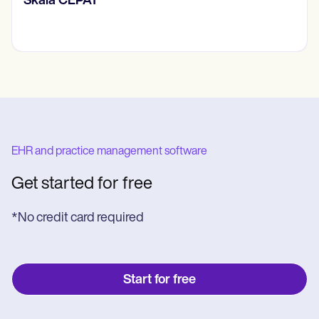
kala CEPAT
Ren
EHR and practice management software
Get started for free
*No credit card required
Start for free