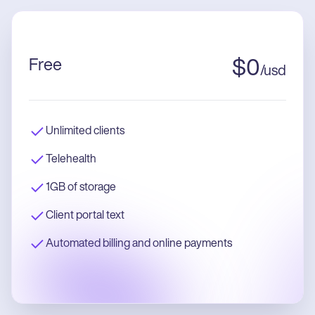
Free
$
0
/
usd
Unlimited clients
Telehealth
1GB of storage
Client portal text
Automated billing and online payments