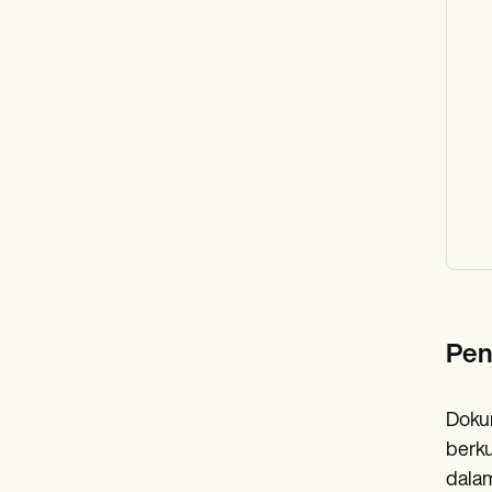
Pen
Dokum
berku
dalam