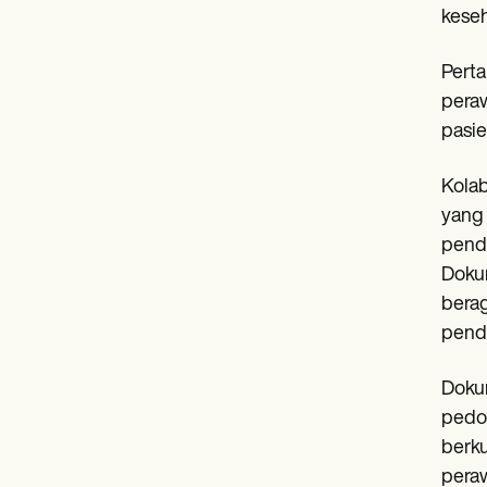
keseh
Perta
peraw
pasie
Kolab
yang 
pende
Dokum
berag
pende
Dokum
pedo
berku
peraw