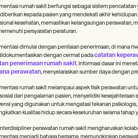
entasi rumah sakit berfungsi sebagai sistem pencatata
diberikan kepada pasien yang mendekati akhir kehidupan.
sional kesehatan, memastikan kelangsungan perawatan, memfa
emenuhi persyaratan peraturan.
entasi dimulai dengan penilaian penerimaan, di mana riw
catatan kepera
 didokumentasikan dengan cermat pada
tan penerimaan rumah sakit
. Informasi dasar ini m
ana perawatan
, menyelaraskan sumber daya dengan pref
entasi rumah sakit melampaui aspek fisik perawatan untu
sosial dari pengalaman pasien, menyelidiki kesejahteraan e
vensi yang digunakan untuk mengatasi tekanan psikologis
gkatkan kualitas hidup secara keseluruhan selama tahap 
 interdisipliner perawatan rumah sakit mengharuskan kolabo
entasi menjadi bahasa bersama, memungkinkan perawat, do