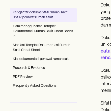
Patient Visit Summary Template
Dokum
Help Center
Demos
yang 
Pengantar dokumentasi rumah sakit
Training Hub
untuk perawat rumah sakit
profe
Webinars
Switch to Carepatron
dan m
Cara menggunakan Templat
Become a Partner
Dokumentasi Rumah Sakit Cheat Sheet
Pricing
ini
Dokum
Why Carepatron?
unik
Login
Manfaat Templat Dokumentasi Rumah
Get started
Sakit Cheat Sheet
cata
renc
Kiat dokumentasi perawat rumah sakit
Research & Evidence
Dokum
PDF Preview
psiko
inter
Frequently Asked Questions
menin
Sifat
Dokum