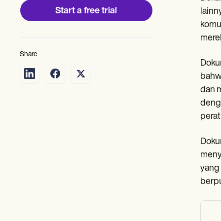
Start a free trial
lainn
komun
merek
Share
Dokum
bahwa
dan m
denga
perat
Dokum
menya
yang
berpu