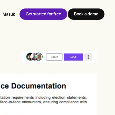
Get started for free
Book a demo
Masuk
w
Jen built LifeLoong Therapy alongside a demanding finance
 every type of practitioner — find the tools built for
career, with clients across the world.
Grow your business
View Jen’s story
Manajemen praktik
Kepatuhan dan keamanan
Carepatron AI
Lihat alur kerja lengkap