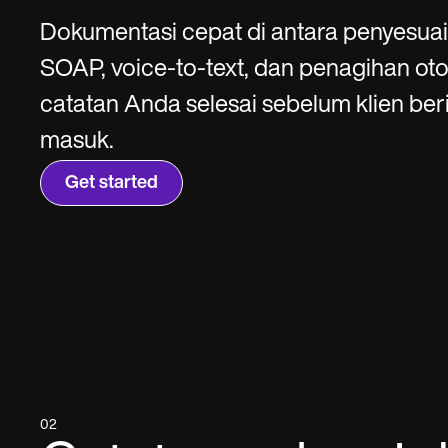
SMS and email
Clinical not
Dokumentasi cepat di antara penyesuai
SOAP, voice-to-text, dan penagihan ot
catatan Anda selesai sebelum klien ber
masuk.
Get started
02