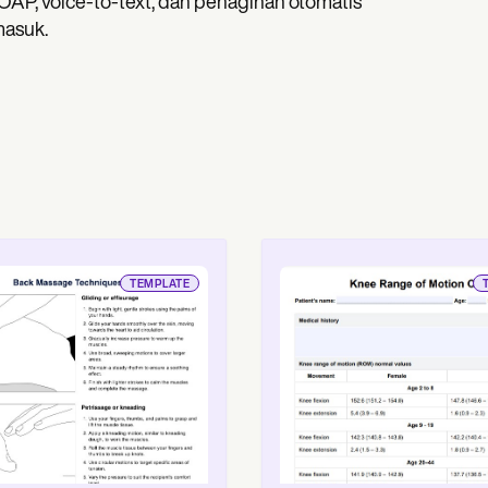
OAP, voice-to-text, dan penagihan otomatis
masuk.
TEMPLATE