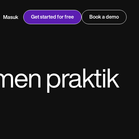
Get started for free
Book a demo
Masuk
w
Jen built LifeLoong Therapy alongside a demanding finance
 every type of practitioner — find the tools built for
career, with clients across the world.
Grow your business
men praktik
View Jen’s story
Manajemen praktik
Kepatuhan dan keamanan
Carepatron AI
Lihat alur kerja lengkap