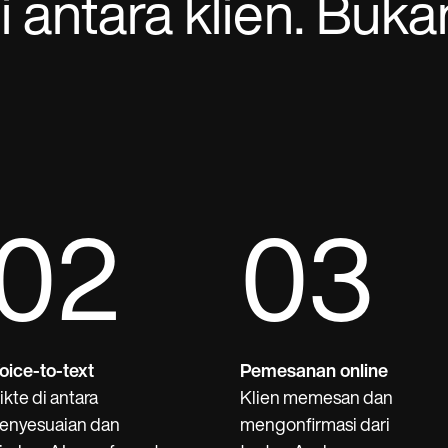
i antara klien. Buka
02
03
oice-to-text
Pemesanan online
ikte di antara
Klien memesan dan
enyesuaian dan
mengonfirmasi dari