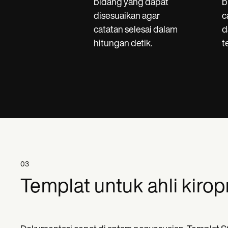
bidang yang dapat
b
disesuaikan agar
c
catatan selesai dalam
d
hitungan detik.
t
03
Templat untuk ahli kirop