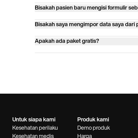
Ya. Carepatron digunakan oleh lebih dari 1
Bisakah pasien baru mengisi formulir s
perilaku, kesehatan sekutu, medis, dan kebug
Ya. Kirim formulir penerimaan melalui port
Bisakah saya mengimpor data saya dari p
Ya. Impor dari CSV, XLS, atau XLSX. Carepat
Apakah ada paket gratis?
seperti SimplePractice, Cliniko, dan lainn
Ya. Gratis dengan klien tak terbatas, telehe
Untuk siapa kami
Produk kami
Kesehatan perilaku
Demo produk
Kesehatan medis
Harga