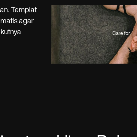
es
Insurance claims
an. Templat
omatis agar
ikutnya