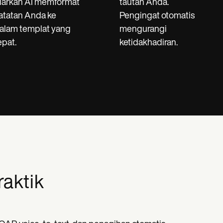
iarkan AI memformat
tautan Anda.
atatan Anda ke
Pengingat otomatis
alam templat yang
mengurangi
epat.
ketidakhadiran.
raktik