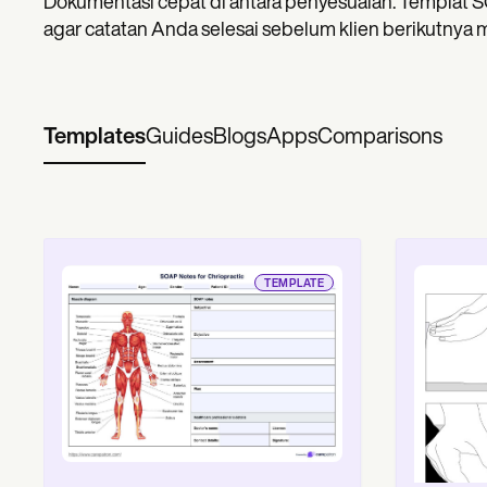
Dokumentasi cepat di antara penyesuaian. Templat S
agar catatan Anda selesai sebelum klien berikutnya 
Templates
Guides
Blogs
Apps
Comparisons
TEMPLATE