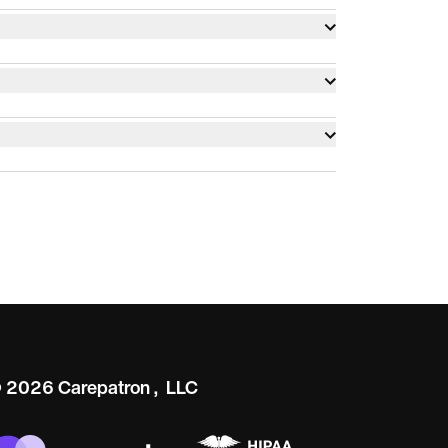
tan
tik.
tiba.
 2026 Carepatron, LLC