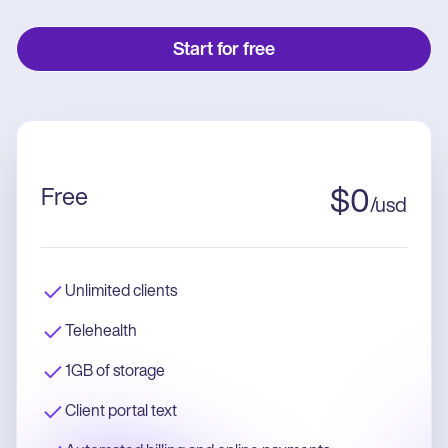
Start for free
Free
$
0
/
usd
Unlimited clients
Telehealth
1GB of storage
Client portal text