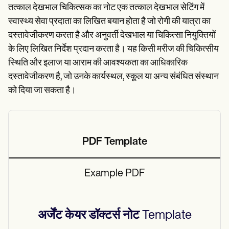
Patient Visit Summary Template
तत्काल देखभाल चिकित्सक का नोट एक तत्काल देखभाल सेटिंग में
Help Center
Demos
स्वास्थ्य सेवा प्रदाता का लिखित बयान होता है जो रोगी की यात्रा का
Training Hub
दस्तावेजीकरण करता है और अनुवर्ती देखभाल या चिकित्सा नियुक्तियों
Webinars
के लिए लिखित निर्देश प्रदान करता है। यह किसी मरीज की चिकित्सीय
Switch to Carepatron
Become a Partner
स्थिति और इलाज या आराम की आवश्यकता का आधिकारिक
Pricing
दस्तावेजीकरण है, जो उनके कार्यस्थल, स्कूल या अन्य संबंधित संस्थान
Why Carepatron?
को दिया जा सकता है।
Login
Get started
PDF Template
Example PDF
अर्जेंट केयर डॉक्टर्स नोट
Template