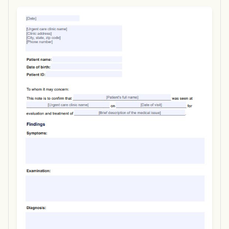
Use Template
Download